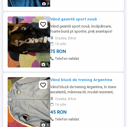
3
Vând geantă sport nouă
Vând geantă sport nouă, încăpătoare,
foarte bună pt sportivi, preț avantajos!
Oradea, Bihor
16 iulie
75 RON
Telefon validat
5
Vând bluză de trening Argentina
Vând bluză de trening Argentina, în stare
excelentă, mărimea M, model rezistent,
preț avantajos!
Oradea, Bihor
16 iulie
45 RON
Telefon validat
5