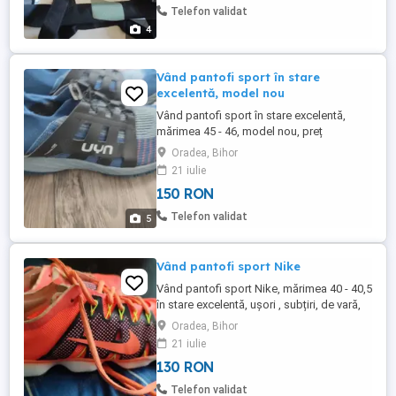
Telefon validat
4
Vând pantofi sport în stare
excelentă, model nou
Vând pantofi sport în stare excelentă,
mărimea 45 - 46, model nou, preț
avantajos!
Oradea, Bihor
21 iulie
150 RON
Telefon validat
5
Vând pantofi sport Nike
Vând pantofi sport Nike, mărimea 40 - 40,5
în stare excelentă, ușori , subțiri, de vară,
preț avantajos!
Oradea, Bihor
21 iulie
130 RON
Telefon validat