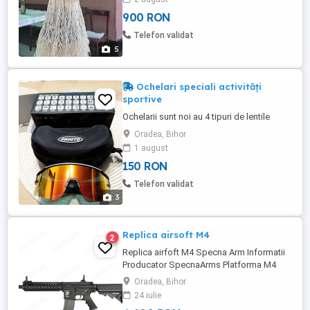
900 RON
Telefon validat
5
Ochelari speciali activități
sportive
Ochelarii sunt noi au 4 tipuri de lentile
Oradea, Bihor
1 august
150 RON
Telefon validat
3
Replica airsoft M4
2
Replica airfoft M4 Specna Arm Informatii
Producator SpecnaArms Platforma M4
Viteza bile 0.20g 410FPS Greutate 2580 gr
Oradea, Bihor
Hop-Up Reglabil Mod de tragere
24 iulie
Semi+Auto Material Otel+ZnAl+ABS