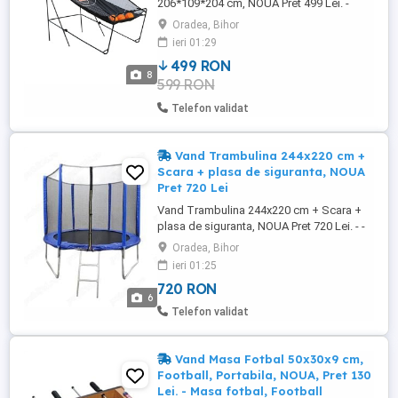
206*109*204 cm, NOUA Pret 499 Lei. -
Produsul este NOU - Dimensiune
Oradea, Bihor
produsului impachetat ambalat 115 x 61 x
ieri 01:29
10 cm Greutatea 15 Kg - Dimensiune
499 RON
mesei montate asamblate si desfacute
8
599 RON
206 cm x 109 cm x 204 cm Dimensiune
mesei montate asamblate si pliata 98 cm
Telefon validat
x 109 ...
Vand Trambulina 244x220 cm +
Scara + plasa de siguranta, NOUA
Pret 720 Lei
Vand Trambulina 244x220 cm + Scara +
plasa de siguranta, NOUA Pret 720 Lei. - -
Spatiu de joaca, Loc de joaca, Trambulina
Oradea, Bihor
244x220 cm + Scara + plasa de siguranta
ieri 01:25
(dimensiune totala). - Produsul este NOU
720 RON
SIGILAT Dimensiune ambalajului 134 x 45
6
x 30 cm Greutatea 37 Kg - Produsul
Telefon validat
necesita asamblare Contine ...
Vand Masa Fotbal 50x30x9 cm,
Football, Portabila, NOUA, Pret 130
Lei. - Masa fotbal, Football