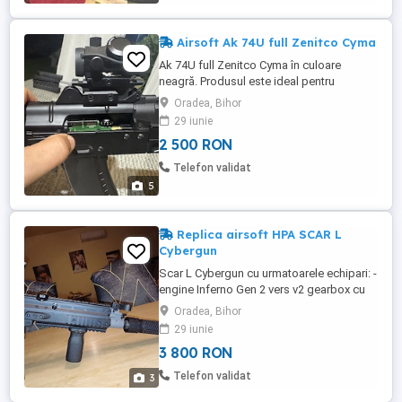
Airsoft Ak 74U full Zenitco Cyma
Ak 74U full Zenitco Cyma în culoare
neagră. Produsul este ideal pentru
pasionații de airsoft sau colecționari. Este
Oradea, Bihor
echipat cu accesorii Zenitco pentru un
29 iunie
look autentic. Calitate și design de înaltă
2 500 RON
calitate. Replica vine dotata cu camera
hop Begadi, guma Begadi fly 50 si nub
Telefon validat
plus nozzle tot de la Begadi ...
5
Replica airsoft HPA SCAR L
Cybergun
Scar L Cybergun cu urmatoarele echipari: -
engine Inferno Gen 2 vers v2 gearbox cu
tot tacamul ce vine in pachet; -camera hop
Oradea, Bihor
Begadi Pro Max pt Scar; -guma begadi fly
29 iunie
7 cred si nub Begadi; -acog Novritsch cu
3 800 RON
magnificatie 3x ; -red dot Frenzy SR02; -
maner vertical; -amortizor QDC lung cu
Telefon validat
3
bureti pentru ...