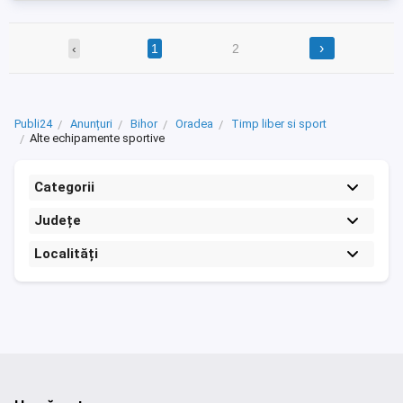
›
‹
1
2
Publi24
Anunțuri
Bihor
Oradea
Timp liber si sport
Alte echipamente sportive
Categorii
Județe
Localități