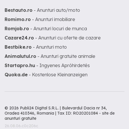
Bestauto.ro
- Anunturi auto/moto
Romimo.ro
- Anunturi imobiliare
Romjob.ro
- Anunturi locuri de munca
Cazare24.ro
- Anunturi cu oferte de cazare
Bestbike.ro
- Anunturi moto
Animalutul.ro
- Anunturi gratuite animale
Startapro.hu
- Ingyenes Apróhirdetés
Quoka.de
- Kostenlose Kleinanzeigen
© 2026 Publi24 Digital S.R.L. | Bulevardul Dacia nr 34,
Oradea 410346, Romania | Tax ID: RO20201084 -
site de
anunturi gratuite
26.08.06.c0c206c