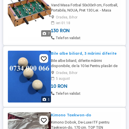
Vand Masa Fotbal 50x30x9 cm, Football,
Portabila, NOUA, Pret 130 Lei. - Masa
fotbal, Football, Fussball, Fusbal, Fusball,
Oradea, Bihor
Fussbal, Foosbal, Foosball, dimensiunea
ieri 01:18
50x30x9 cm, Portabila, NOUA - Produsul
130 RON
este Nou Ambalat - Produsul necesita
7
asamblare Contine manual de instructiuni,
Telefon validat
materiale de instalare ...
Bile albe biliard, 3 mărimi diferite
Bile albe biliard, diferite mărimi
disponibile, de la 10 lei Pentru plasări de
comenzi pentru accesorii biliard sau
Oradea, Bihor
închirieri și reparații mese biliard apelați la
5 august
.
10 RON
Telefon validat
1
Kimono Taekwon-do
Kimono Dobok, De-Luxe ITF pentru
Taekwon-do, 170 cm. TOP TEN