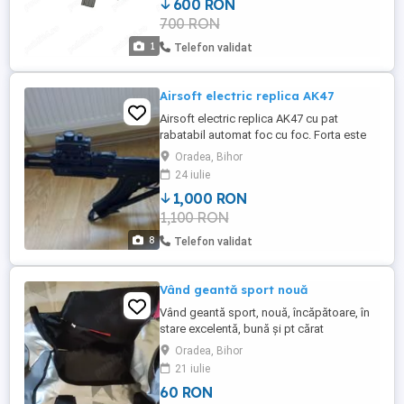
600 RON
Lungime teava interna 290 Capacitate
700 RON
incarcator 300 Lungime mm 765-798
Versiune Gearbox V2 Incarcator ...
1
Telefon validat
Airsoft electric replica AK47
Airsoft electric replica AK47 cu pat
rabatabil automat foc cu foc. Forta este
de 1,5joule. Acumulator nou NiMH
Oradea, Bihor
1600mAh,8.4V. nici o data incarcat.
24 iulie
Include: incarcator cu o capacitate de 500
1,000 RON
bile,luneta 1x30 cu punct ochire de
1,100 RON
culoare rosie verde,lampa led cu suport
de prindere,amortizor,adaptor incarcare ...
8
Telefon validat
Vând geantă sport nouă
Vând geantă sport, nouă, încăpătoare, în
stare excelentă, bună și pt cărat
echipamente sportive, preț avantajos!
Oradea, Bihor
21 iulie
60 RON