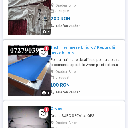
Oradea, Bihor
5 august
200 RON
Telefon validat
3
Inchirieri mese biliard/ Reparații
1
mese biliard
Pentru mai multe detalii sau pentru a plasa
o comanda apelati la Avem pe stoc toata
gama de accesorii biliard
Oradea, Bihor
5 august
100 RON
Telefon validat
1
Dronă
1
Drona SJRC S20W cu GPS
Oradea, Bihor