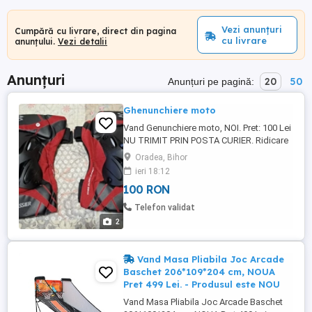
Vezi anunțuri
Cumpără cu livrare, direct din pagina
cu livrare
anunțului.
Vezi detalii
Anunțuri
20
50
Anunțuri pe pagină:
Ghenunchiere moto
Vand Genunchiere moto, NOI. Pret: 100 Lei
NU TRIMIT PRIN POSTA CURIER. Ridicare
personala in Oradea. Tel:
Oradea, Bihor
ieri 18:12
100 RON
Telefon validat
2
Vand Masa Pliabila Joc Arcade
Baschet 206*109*204 cm, NOUA
Pret 499 Lei. - Produsul este NOU
Vand Masa Pliabila Joc Arcade Baschet