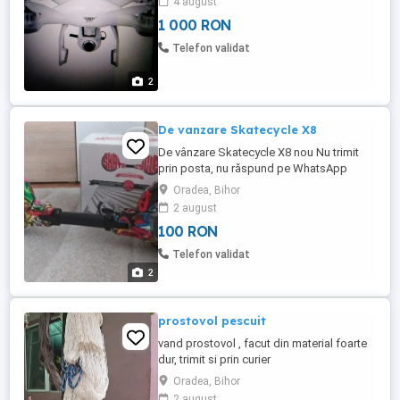
4 august
1 000 RON
Telefon validat
2
De vanzare Skatecycle X8
De vânzare Skatecycle X8 nou Nu trimit
prin posta, nu răspund pe WhatsApp
Oradea, Bihor
2 august
100 RON
Telefon validat
2
prostovol pescuit
vand prostovol , facut din material foarte
dur, trimit si prin curier
Oradea, Bihor
2 august