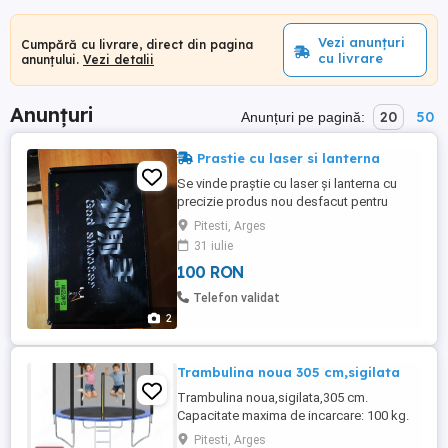
Vezi anunțuri
Cumpără cu livrare, direct din pagina
cu livrare
anunțului.
Vezi detalii
Anunțuri
20
50
Anunțuri pe pagină:
Prastie cu laser si lanterna
Se vinde praștie cu laser și lanterna cu
precizie produs nou desfacut pentru
proba si poze cu 3 elastice de rezerva si 3
Pitesti, Arges
inbusuri necesare pentru montaj și
31 iulie
demontaj dipozitiv sau mentenanță
100 RON
Telefon validat
2
Trambulina noua 305 cm,sigilata
Trambulina noua,sigilata,305 cm.
Capacitate maxima de incarcare: 100 kg.
Diametrul cadrului: 305 cm Inaltimea
Pitesti, Arges