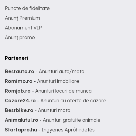
Puncte de fidelitate
Anunț Premium
Abonament VIP
Anunț promo
Parteneri
Bestauto.ro
- Anunturi auto/moto
Romimo.ro
- Anunturi imobiliare
Romjob.ro
- Anunturi locuri de munca
Cazare24.ro
- Anunturi cu oferte de cazare
Bestbike.ro
- Anunturi moto
Animalutul.ro
- Anunturi gratuite animale
Startapro.hu
- Ingyenes Apróhirdetés