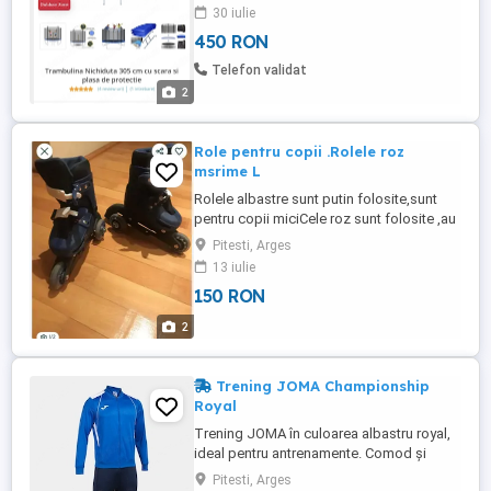
cadrului: 68 cm Suprafata de saritura:
30 iulie
neagra Material PP Materialul husei cu arc:
450 RON
PVC + PE Recomandata pentru varste
cuprinse între 3-10 ani.
Telefon validat
2
Role pentru copii .Rolele roz
msrime L
Rolele albastre sunt putin folosite,sunt
pentru copii miciCele roz sunt folosite ,au
marimea L.Nu răspund la sms Sunați-mă:
Pitesti, Arges
13 iulie
150 RON
2
Trening JOMA Championship
Royal
Trening JOMA în culoarea albastru royal,
ideal pentru antrenamente. Comod și
stilat, acest trening va fi alegerea perfectă
Pitesti, Arges