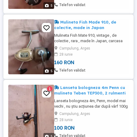
Telefon validat
5
Mulineta Fish Made 910, de
colectie, made in Japan
Mulineta Fish Mate 910, vintage , de
colectie , rara , made în Japan, carcasa
metalica , stare foarte buna.
Campulung, Arges
28 iunie
160 RON
Telefon validat
5
Lanseta bologneza 4m Penn cu
1
mulineta Teben TEP300, 2 rulmenti
Lanseta bologneza 4m, Penn, model mai
vechi , nu știu acțiunea dar după vârf 100g
cel puțin cu mulineta Teben 3000, 2
Campulung, Arges
rulmenti , tambur grafit plin cu fir gata de
28 iunie
pescuit. Preț pachet 100 ron
100 RON
Telefon validat
5