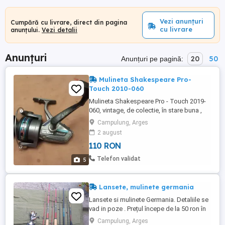
Vezi anunțuri
Cumpără cu livrare, direct din pagina
cu livrare
anunțului.
Vezi detalii
Anunțuri
20
50
Anunțuri pe pagină:
Mulineta Shakespeare Pro-
Touch 2010-060
Mulineta Shakespeare Pro - Touch 2019-
060, vintage, de colectie, în stare buna ,
crap somn, foarte puternica, carcasa
Campulung, Arges
metalica
2 august
110 RON
Telefon validat
5
Lansete, mulinete germania
Lansete si mulinete Germania. Detaliile se
vad in poze . Prețul începe de la 50 ron în
funcție de lanseta sau mulineta Trimit în
Campulung, Arges