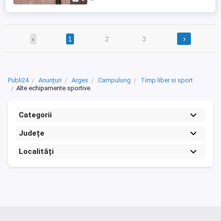
›
‹
1
2
3
Publi24
Anunțuri
Arges
Campulung
Timp liber si sport
Alte echipamente sportive
Categorii
Județe
Localități