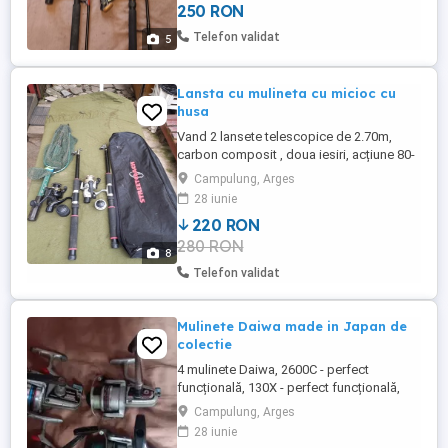
250 RON
și Diamant Alb CB 5000, 5 rulmenti, fiarte
puternice , fără defecte , tamburi metalici
Telefon validat
5
plin ...
Lansta cu mulineta cu micioc cu
husa
Vand 2 lansete telescopice de 2.70m,
carbon composit , doua iesiri, acțiune 80-
120g, echipate cu mulinete de 4000,
Campulung, Arges
tamburi rezerva , un minciog și Husa ptr
28 iunie
lansete și mulinete Lansetele și mulinetele
220 RON
sunt în stare f bună fără defecte , inele
280 RON
sparte sau crapaturi. Trimit în tara Preț
8
pachet 220 ron ...
Telefon validat
Mulinete Daiwa made in Japan de
colectie
4 mulinete Daiwa, 2600C - perfect
funcțională, 130X - perfect funcțională,
130D - autorevers defect , AS
Campulung, Arges
1650...pentru piese
28 iunie