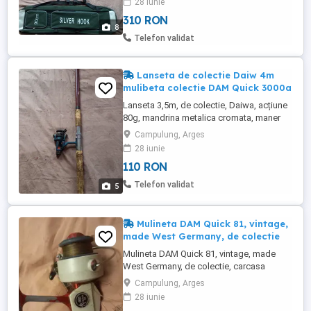
28 iunie
15-180g, 3 mulinete, umbrela, suport
310 RON
umbrela, juvelnic, minciog Lansetele și
8
mulinetele sunt pescuite dar far defecte
Telefon validat
inele sparte crapaturi si se ...
Lanseta de colectie Daiw 4m
mulibeta colectie DAM Quick 3000a
Lanseta 3,5m, de colectie, Daiwa, acțiune
80g, mandrina metalica cromata, maner
pluta, protecție inele cu mulineta DAM
Campulung, Arges
Quick Fighter Preț pachet 110 ron
28 iunie
110 RON
Telefon validat
5
Mulineta DAM Quick 81, vintage,
made West Germany, de colectie
Mulineta DAM Quick 81, vintage, made
West Germany, de colectie, carcasa
metalica , stare foarte buna de funcționare
Campulung, Arges
28 iunie