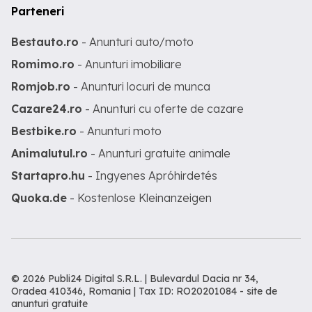
Parteneri
Bestauto.ro
- Anunturi auto/moto
Romimo.ro
- Anunturi imobiliare
Romjob.ro
- Anunturi locuri de munca
Cazare24.ro
- Anunturi cu oferte de cazare
Bestbike.ro
- Anunturi moto
Animalutul.ro
- Anunturi gratuite animale
Startapro.hu
- Ingyenes Apróhirdetés
Quoka.de
- Kostenlose Kleinanzeigen
© 2026 Publi24 Digital S.R.L. | Bulevardul Dacia nr 34,
Oradea 410346, Romania | Tax ID: RO20201084 -
site de
anunturi gratuite