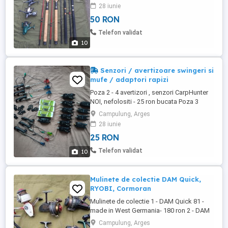
tara transportul fiind achitat de
28 iunie
cumpărător
50 RON
Telefon validat
10
Senzori / avertizoare swingeri si
mufe / adaptori rapizi
Poza 2 - 4 avertizori , senzori CarpHunter
NOI, nefolositi - 25 ron bucata Poza 3
avertizori, senzori 2 Baracuda 35 ron
Campulung, Arges
bucata (60 amandoi), 1 Bucata DAM SI 1
28 iunie
Bucata FL - 40 ron bucata ( 70 amandoi)
25 RON
Poza 4 - 6 avertizori / senzori CarpExpert -
50 ron bucata Poza 5,6,7 - 6 swingeri Carp
Telefon validat
10
Expert folosiți ...
Mulinete de colectie DAM Quick,
RYOBI, Cormoran
Mulinete de colectie 1 - DAM Quick 81 -
made in West Germania- 180 ron 2 - DAM
Quick 220 - made în West Germania - 160
Campulung, Arges