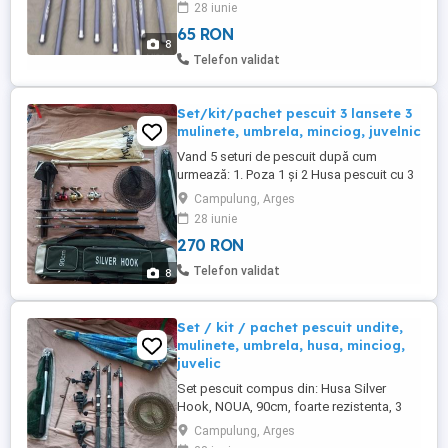
28 iunie
65 RON
8
Telefon validat
Set/kit/pachet pescuit 3 lansete 3
mulinete, umbrela, minciog, juvelnic
Vand 5 seturi de pescuit după cum
urmează: 1. Poza 1 și 2 Husa pescuit cu 3
compartimente mari principale și 3
Campulung, Arges
buzunare laterale, 3 lansete telescopice
28 iunie
2.1m cu mulinete, scaunel pescuit,
270 RON
umbrela, suport umbrela foarte practic,
juvelnic, minciog - preț set 270 ron 2. Poza
Telefon validat
8
3 și 4 Husa pescuit cu 3 ...
Set / kit / pachet pescuit undite,
mulinete, umbrela, husa, minciog,
juvelic
Set pescuit compus din: Husa Silver
Hook, NOUA, 90cm, foarte rezistenta, 3
compartimente mari principale, 3
Campulung, Arges
buzunare laterale, 3 lansete 3,6m acțiune