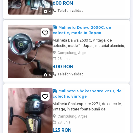
600 RON
Telefon validat
4
Mulineta Daiwa 2600C, de
colectie, made in Japan
Mulineta Daiwa 2600 C, vintage, de
colectie, made în Japan, material aluminiu,
foarte rezistenta, originala , perfect
Campulung, Arges
funcțională.
28 iunie
400 RON
Telefon validat
5
Mulineta Shakespeare 2210, de
colectie, vintage
Mulineta Shakespeare 2271, de colectie,
vintage, în stare foarte bună de
funcționare, originala, carcasa metalica.
Campulung, Arges
28 iunie
125 RON