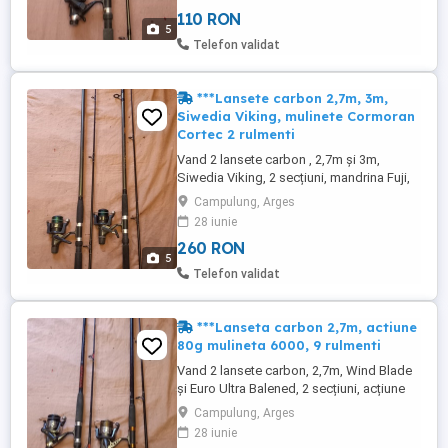
5+1 rulmenti, bat-runer, frana sus, tambur
110 RON
grafit , plin cu fir, gata de pescuit, în stare
5
foarte bună fără defecte. Lanseta si
Telefon validat
mulineta ...
***Lansete carbon 2,7m, 3m,
Siwedia Viking, mulinete Cormoran
Cortec 2 rulmenti
Vand 2 lansete carbon , 2,7m și 3m,
Siwedia Viking, 2 secțiuni, mandrina Fuji,
inele rezistente, fără inele sparte crapaturi
Campulung, Arges
echipate cu 2 mulinete Cormoran Cortec
28 iunie
4000, 2 rulmenti, tamburi grafit plin cu fir
260 RON
gata de pescuit în stare foarte bună fără
5
defecte . Preț pachet 260 ron Preț lansete
Telefon validat
160 ...
***Lanseta carbon 2,7m, actiune
80g mulineta 6000, 9 rulmenti
Vand 2 lansete carbon, 2,7m, Wind Blade
și Euro Ultra Balened, 2 secțiuni, acțiune
80g, inele rezistentente, mandrina Fuji,
Campulung, Arges
fără inele sparte , crapaturi echipate cu 2
28 iunie
mulinete Diamant Alb CT 6000, 9 rulmenti