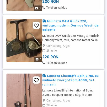
200 RON
Telefon validat
5
Mulineta DAM Quick 220,
vintage, made in Germay West, de
colectie
Mulineta DAM Quick 220, vintage, made în
Germany West, rara, carcasa metalica, în
stare de funcționare foarte bună.
Campulung, Arges
28 iunie
220 RON
3
Telefon validat
Lanseta LineaEffe Spin 2,7m, cu
mulineta EnergoTeam 4000, 5+1
rulmenti
Lanseta LineaEffe Internațional Spin,
2,7m,2 secțiuni, acțiune 60g, în stare
foarte buba fără inele sparte, crapaturi cu
Campulung, Arges
mulibeta EnergoTeam Rubin Runner 4000,
28 iunie