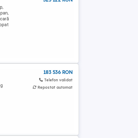
p,
opan,
scară
lopat
183 536 RON
Telefon validat
ng
Repostat automat