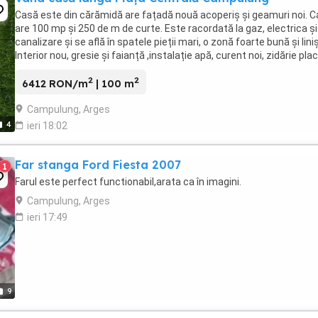
Casă este din cărămidă are fațadă nouă acoperiș și geamuri noi. 
are 100 mp și 250 de m de curte. Este racordată la gaz, electrica și
canalizare și se află în spatele pieții mari, o zonă foarte bună și liniș
Interior nou, gresie și faianță ,instalație apă, curent noi, zidărie pla
turnată ...
2
2
6412 RON/m
| 100 m
Campulung, Arges
4
ieri 18:02
Far stanga Ford Fiesta 2007
1
Farul este perfect functionabil,arata ca în imagini.
Campulung, Arges
ieri 17:49
9