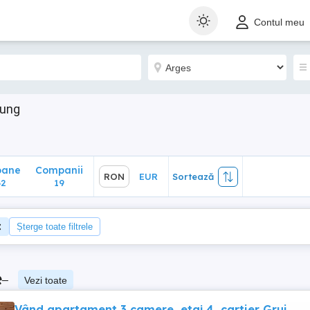
ane
Companii
RON
EUR
Sortează
Contul meu
19
lung
oane
Companii
RON
EUR
Sortează
62
19
Șterge toate filtrele
e
–
Vezi toate
Vând apartament 3 camere, etaj 4, cartier Grui