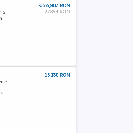
26,803 RON
27,854 RON
1.5
km
13 138 RON
omic
 +