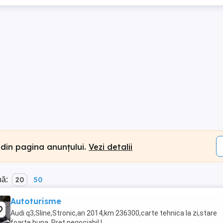
 din pagina anunțului.
Vezi detalii
nă:
20
50
Autoturisme
Audi q3,Sline,Stronic,an 2014,km 236300,carte tehnica la zi,stare
foarte buna .Pret negociabil !