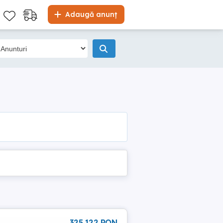
Adaugă anunț
325 122 RON