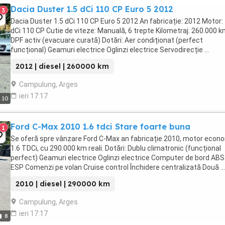
Dacia Duster 1.5 dCi 110 CP Euro 5 2012
3
Dacia Duster 1.5 dCi 110 CP Euro 5 2012 An fabricație: 2012 Motor: 
dCi 110 CP Cutie de viteze: Manuală, 6 trepte Kilometraj: 260.000 
DPF activ (evacuare curată) Dotări: Aer condiționat (perfect
funcțional) Geamuri electrice Oglinzi electrice Servodirecție ...
2012 | diesel | 260000 km
Campulung, Arges
ieri 17:17
10
Ford C-Max 2010 1.6 tdci Stare foarte buna
1
Se oferă spre vânzare Ford C-Max an fabricație 2010, motor econ
1.6 TDCi, cu 290.000 km reali. Dotări: Dublu climatronic (funcțional
perfect) Geamuri electrice Oglinzi electrice Computer de bord ABS
ESP Comenzi pe volan Cruise control Închidere centralizată Două ...
2010 | diesel | 290000 km
Campulung, Arges
ieri 17:17
8