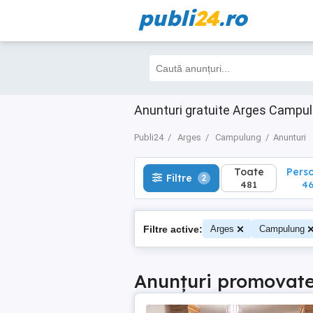
publi
24
.ro
Toate
Perso
Filtre
2
481
462
Anunturi gratuite Arges Campu
Publi24
Arges
Campulung
Anunturi
Toate
Pers
Filtre
2
481
4
Filtre active:
Arges
Campulung
Anunțuri promovat