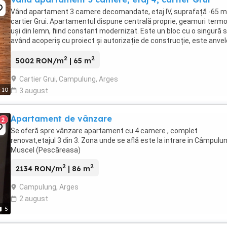
Vând apartament 3 camere decomandate, etaj IV, suprafață -65 m
cartier Grui. Apartamentul dispune centrală proprie, geamuri term
uși din lemn, fiind constant modernizat. Este un bloc cu o singură 
având acoperiș cu proiect și autorizație de construcție, este anve
termic și se află într-o ...
2
2
5002 RON/m
| 65 m
Cartier Grui, Campulung, Arges
10
3 august
Apartament de vânzare
2
Se oferă spre vânzare apartament cu 4 camere , complet
renovat,etajul 3 din 3. Zona unde se află este la intrare in Câmpulu
Muscel (Pescăreasa)
2
2
2134 RON/m
| 86 m
Campulung, Arges
2 august
5