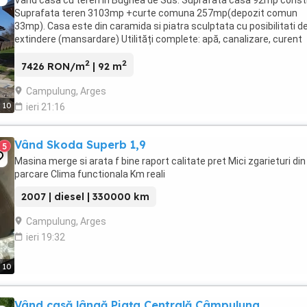
Vand casa cu teren In Bughea de Sus. Suprafata casa 92mp constr
Suprafata teren 3103mp +curte comuna 257mp(depozit comun
33mp). Casa este din caramida si piatra sculptata cu posibilitati d
extindere (mansardare) Utilități complete: apă, canalizare, curent
electric, internet, cablu, supraveghere ...
2
2
7426 RON/m
| 92 m
Campulung, Arges
10
ieri 21:16
Vând Skoda Superb 1,9
5
Masina merge si arata f bine raport calitate pret Mici zgarieturi din
parcare Clima functionala Km reali
2007 | diesel | 330000 km
Campulung, Arges
ieri 19:32
10
Vând casă lângă Piața Centrală Câmpulung