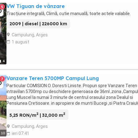
VW Tiguan de vânzare
5
Tracțiune integrală, Climă, cutie manuală, toate actele valabile.
2009 | diesel | 226000 km
Campulung, Arges
1 august
4
Vanzare Teren 5700MP Campul Lung
7
Particular COMISION O. Doresti Liniste. Propun spre Vanzare Teren
intravilan 5700mp cu deschidere generoasa de 36ml ,zona ,Campu
Lung Muscel la numai 3 minute de centrul orasului zona Dealul si
Pensiunea Cretisoare. in apropiere de munti Bucegi ,si Piatra Craiulu
Strada retrasa si linistita cu circuit ...
2
2
5,25 RON/m
| 32,000 m
Campulung, Arges
10
ieri 07:41