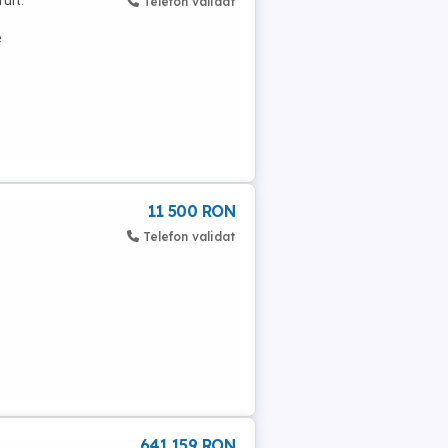
uit.
Telefon validat
e
11 500 RON
Telefon validat
641 159 RON