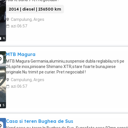
2014 | diesel | 236500 km
Campulung, Arges
azi 06:57
9
MTB Magura
MTB Magura Germania,aluminiu,suspensie dubla reglabila,roti pe
26,spite inox,pinioane Shimano XTR,stare foarte buna,piese
originale.Nu trimit pe curier. Pret negociabil !
Campulung, Arges
azi 06:57
5
Casa si teren Bughea de Sus