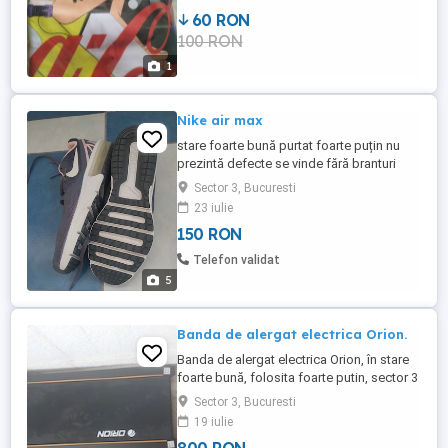
60 RON
100 RON
1
Nike air max
stare foarte bună purtat foarte puțin nu
prezintă defecte se vinde fără branturi
Sector 3, Bucuresti
23 iulie
150 RON
Telefon validat
5
Banda de alergat electrica Orion.
Banda de alergat electrica Orion, în stare
foarte bună, folosita foarte putin, sector 3
Sector 3, Bucuresti
19 iulie