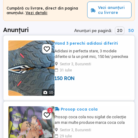
Vezi anunțuri
Cumpără cu livrare, direct din pagina
cu livrare
anunțului.
Vezi detalii
Anunțuri
20
50
Anunțuri pe pagină:
Vand 3 perechi adidasi diferiti
Adidasi in perfecta stare, 3 modele
diferite si la un pret mic, 150 lei/ perechea
Sector 3, Bucuresti
31 iulie
150 RON
10
Prosop coca cola
1
Prosop coca cola nou sigilat de colecție
am mai multe produse marca coca cola
Sector 3, Bucuresti
29 iulie