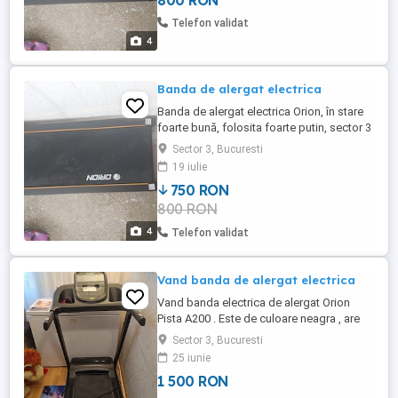
800 RON
Telefon validat
4
Banda de alergat electrica
Banda de alergat electrica Orion, în stare
foarte bună, folosita foarte putin, sector 3
Sector 3, Bucuresti
19 iulie
750 RON
800 RON
4
Telefon validat
Vand banda de alergat electrica
Vand banda electrica de alergat Orion
Pista A200 . Este de culoare neagra , are
42 de kg , sistemul de pliere manual este
Sector 3, Bucuresti
dotat cu dispozitiv de blocare depliere .
25 iunie
Dimensiunile permit depozitarea in debara
1 500 RON
. Aparatul permite greutatea persoanei de