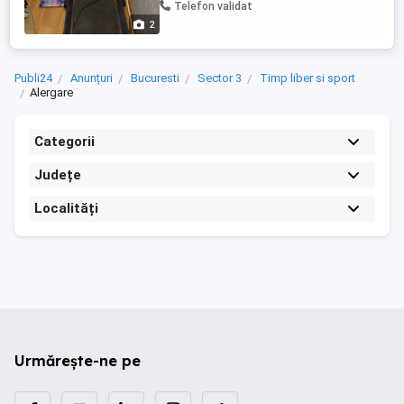
120 kg . Motorul electric are o putere
Telefon validat
nominala de 1,75 ...
2
Publi24
Anunțuri
Bucuresti
Sector 3
Timp liber si sport
Alergare
Categorii
Județe
Localități
Urmărește-ne pe