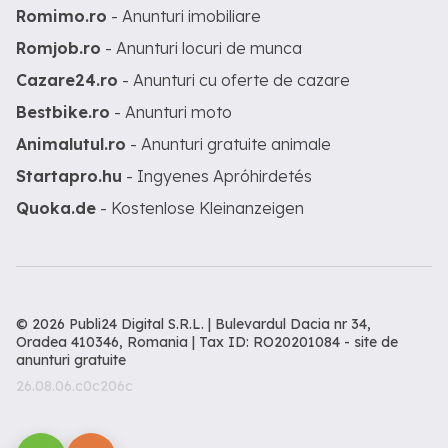
Romimo.ro
- Anunturi imobiliare
Romjob.ro
- Anunturi locuri de munca
Cazare24.ro
- Anunturi cu oferte de cazare
Bestbike.ro
- Anunturi moto
Animalutul.ro
- Anunturi gratuite animale
Startapro.hu
- Ingyenes Apróhirdetés
Quoka.de
- Kostenlose Kleinanzeigen
© 2026 Publi24 Digital S.R.L. | Bulevardul Dacia nr 34,
Oradea 410346, Romania | Tax ID: RO20201084 -
site de
anunturi gratuite
26.08.06.c0c206c