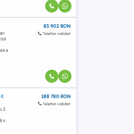
83 902 RON
lan
Telefon validat
ețul
tea a
 €
188 780 RON
Telefon validat
u 2
ă o