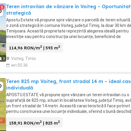
Teren intravilan de vânzare în Voiteg – Oportunita
5
strategică
Apostu Estate vă propune spre vânzare o parcelă de teren situată 
o zonă strategică în comuna Voiteg, județul Timiș, la doar 30 km d
Timișoara. Această proprietate reprezintă alegerea ideală pentru
investiție sau pentru construcția unei locuințe, beneficiind de
următoarele caracteristici: Suprafață: ...
2
2
114,96 RON/m
| 593 m
Voiteg, Timis
3
ieri 05:36
Teren 825 mp Voiteg, front stradal 14 m – ideal cas
individuală
APOSTU ESTATE vă propune spre vânzare un teren intravilan cu o
suprafață de 825 mp, situat în localitatea Voiteg, județul Timiș, a
un front stradal de 14 metri. Această caracteristică îl face potrivit
pentru construirea unei locuințe individuale, oferind o bună deschi
și posibilitatea unei amenajări ...
2
2
158,91 RON/m
| 825 m