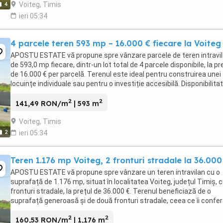
Voiteg, Timis
4
ieri 05:34
4 parcele teren 593 mp – 16.000 € fiecare la Voiteg
APOSTU ESTATE vă propune spre vânzare parcele de teren intravi
de 593,0 mp fiecare, dintr-un lot total de 4 parcele disponibile, la pr
de 16.000 € per parcelă. Terenul este ideal pentru construirea unei
locuințe individuale sau pentru o investiție accesibilă. Disponibilita
4 parcele identice ...
2
2
141,49 RON/m
| 593 m
Voiteg, Timis
2
ieri 05:34
Teren 1.176 mp Voiteg, 2 fronturi stradale la 36.000
APOSTU ESTATE vă propune spre vânzare un teren intravilan cu o
suprafață de 1.176 mp, situat în localitatea Voiteg, județul Timiș, c
fronturi stradale, la prețul de 36.000 €. Terenul beneficiază de o
suprafață generoasă și de două fronturi stradale, ceea ce îi confer
flexibilitate maximă în amenajare ...
2
2
160,53 RON/m
| 1,176 m