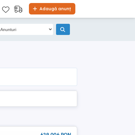
Adaugă anunț
629 006 RON