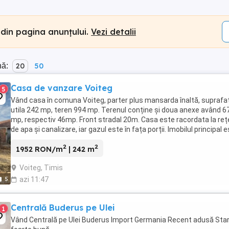
 din pagina anunțului.
Vezi detalii
nă:
20
50
Casa de vanzare Voiteg
5
Vând casa în comuna Voiteg, parter plus mansarda înaltă, suprafa
utila 242 mp, teren 994 mp. Terenul conține și doua anexe având 6
mp, respectiv 46mp. Front stradal 20m. Casa este racordata la re
de apa și canalizare, iar gazul este în fața porții. Imobilul principal 
compartimentat astfel: ...
2
2
1952 RON/m
| 242 m
Voiteg, Timis
5
azi 11:47
Centrală Buderus pe Ulei
1
Vând Centrală pe Ulei Buderus Import Germania Recent adusă Sta