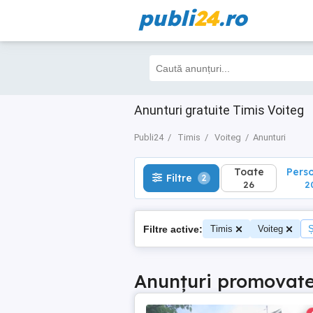
publi
24
.ro
Toate
Perso
Filtre
2
26
20
Anunturi gratuite Timis Voiteg
Publi24
Timis
Voiteg
Anunturi
Toate
Pers
Filtre
2
26
2
Filtre active:
Timis
Voiteg
Ș
Anunțuri promovat