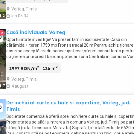
Voiteg, Timis
2
ieri 05:34
Casă individuala Voiteg
19
Oportunitate investiție! Va prezentam in exclusivitate Casa din
cărămidă + teren 1750 mp Front stradal 20 m Pentru achiziționare
casei se acceptă credit bancar ipotecar,oferim consultanta pentr
obținerea unui credit bancar ipotecar zona Centrala in comuna Voi
judetul Timis la ...
2
2
2997 RON/m
| 126 m
Voiteg, Timis
7
4 august
De inchiriat curte cu hale si copertine, Voiteg, jud.
Timis
Societate comercială oferă spre inchiriere curte cu hale si coperti
Proprietatea se află la intrarea in comuna Voiteg, jud. Timiş pe par
stângă (ruta Timisoara-Moravita) Suprafaţa totală este de 6620 
Ca şi construcţii se pot enumera: cabina pentru paznici, două ateli