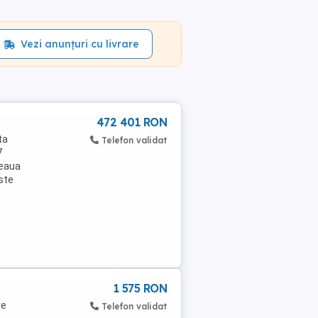
Vezi anunțuri cu livrare
472 401 RON
ta
Telefon validat
7
țeaua
este
1 575 RON
re
Telefon validat