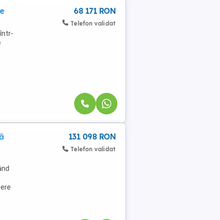
te
68 171 RON
Telefon validat
într-
e
ă
131 098 RON
Telefon validat
vând
dere