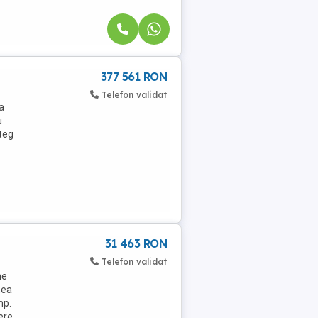
377 561 RON
Telefon validat
a
u
teg
31 463 RON
Telefon validat
ne
tea
mp.
ere