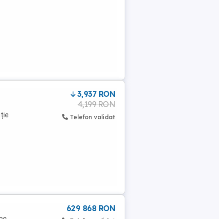
3,937 RON
4,199 RON
ție
Telefon validat
629 868 RON