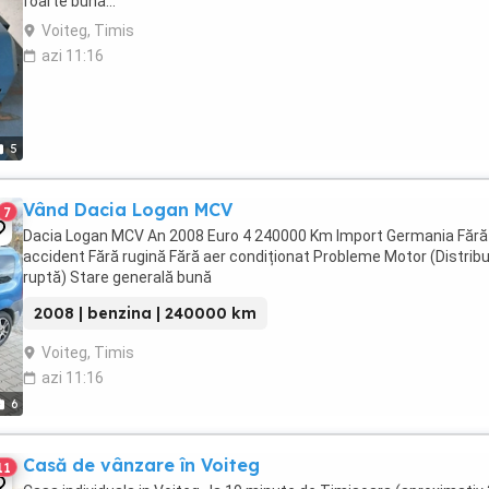
foarte bună...
Voiteg, Timis
azi 11:16
5
Vând Dacia Logan MCV
7
Dacia Logan MCV An 2008 Euro 4 240000 Km Import Germania Fără
accident Fără rugină Fără aer condiționat Probleme Motor (Distribu
ruptă) Stare generală bună
2008 | benzina | 240000 km
Voiteg, Timis
azi 11:16
6
Casă de vânzare în Voiteg
11