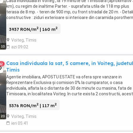
Casa individuala in Voiteg , la 19 minute de Timisoara (aproximativ
km), cu regim de inaltime Parter. - suprafata utila de 118 mp plus
terasa de 8 mp. - teren de 900 mp, cu front stradal de 20 m. - Detali
constructive : ziduri exterioare si interioare din caramida porother
termoizolata exterior, ...
2
2
3937 RON/m
| 160 m
Voiteg, Timis
10
azi 09:02
Casa individuala la sat, 5 camere, in Voiteg, judetul
42
Timis
Agentie imobiliara, APOSTU ESTATE va ofera spre vanzare in
Reprezentare Exclusiva și comision 0% la cumparator, o casa
individuala, aflata la o distanta de 30 de minute cu masina, fata de
Timisoara, in localitatea Voiteg. In curte exista 2 constructii, aces
sunt desfasurate dupa cum urmeaza: Casa ...
2
2
5376 RON/m
| 117 m
Voiteg, Timis
20
ieri 05:41