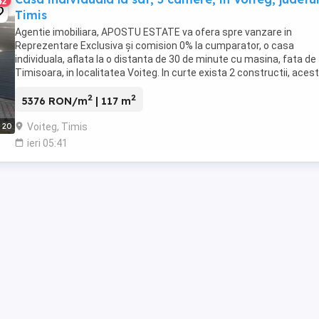
42
Timis
Agentie imobiliara, APOSTU ESTATE va ofera spre vanzare in
Reprezentare Exclusiva și comision 0% la cumparator, o casa
individuala, aflata la o distanta de 30 de minute cu masina, fata de
Timisoara, in localitatea Voiteg. In curte exista 2 constructii, aces
sunt desfasurate dupa cum urmeaza: Casa ...
2
2
5376 RON/m
| 117 m
Voiteg, Timis
20
ieri 05:41