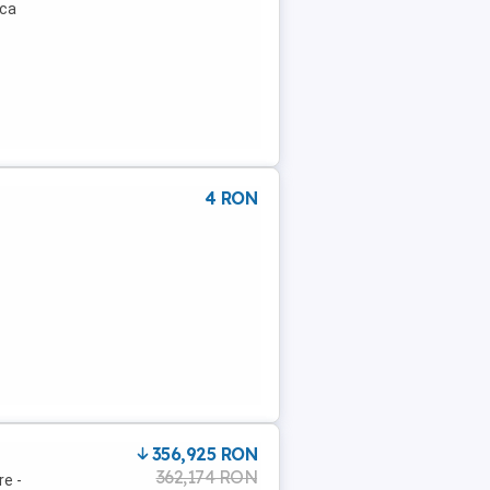
 ca
4 RON
356,925 RON
362,174 RON
re -