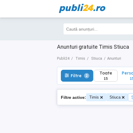
publi
24
.ro
Toate
Perso
Filtre
2
15
15
Anunturi gratuite Timis Stiuca
Publi24
Timis
Stiuca
Anunturi
Toate
Pers
Filtre
2
15
1
Filtre active:
Timis
Stiuca
Ș