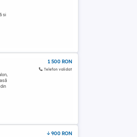
ă si
1 500 RON
Telefon validat
alon,
rasă
 din
900 RON