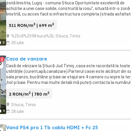
zonă linistita, Lugoj - comuna Stiuca Oportunitate excelentă de
achizitie a unei case solide, construită la rosu", situată intr-o zonă
linistită, cu acces facil si infrastructura completa (strada asfaltat
iluminat ...
2
2
511 RON/m
| 699 m
%25c8%2598tiuca%2b, Stiuca, Timis
5
30 iulie
Casa de vanzare
5
Casă de vânzare la Știucă Jud Timiș ,casa este racordată la toate
utilitățile (curent,apă,canalizare).Parterul casei este alcătuit din s
sala pranzo, bucătărie și baie iar etajul are 4 camere cu ieșire la te
,hol și baie. Pentru mai multe detalii mă puteți contacta la numărul
fotografie
2
2
2 RON/m
| 780 m
Stiuca, Timis
9
28 iulie
Vand PS4 pro 1 Tb cablu HDMI + Fc 25