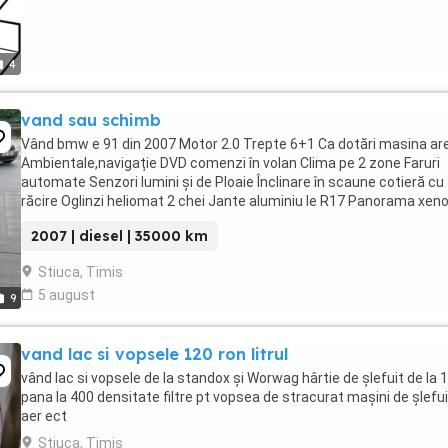
4
vand sau schimb
Vând bmw e 91 din 2007 Motor 2.0 Trepte 6+1 Ca dotări masina ar
Ambientale,navigație DVD comenzi în volan Clima pe 2 zone Faruri
automate Senzori lumini și de Ploaie Înclinare în scaune cotieră cu
răcire Oglinzi heliomat 2 chei Jante aluminiu le R17 Panorama xen
cui de remorcă am schimbat ...
2007 | diesel | 35000 km
Stiuca, Timis
5 august
9
vand lac si vopsele 120 ron litrul
vând lac si vopsele de la standox și Worwag hârtie de șlefuit de la 
pana la 400 densitate filtre pt vopsea de stracurat mașini de șlefui
aer ect
Stiuca, Timis