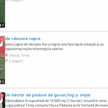
5 august
5
de vânzare capre
4
patru capre de vânzare trei cu lapte una fare lapte stearpă și un
tapisormai multe informații la telefon
Stiuca, Timis
5 august
5
Un hectar de padure de gorun,fag și stejar
5
Vând pădure în suprafață de 10.000 mp (1 hectar), situată în zona
Lugoj județul Timiș comuna Stiuca Pădurea este formată din esen