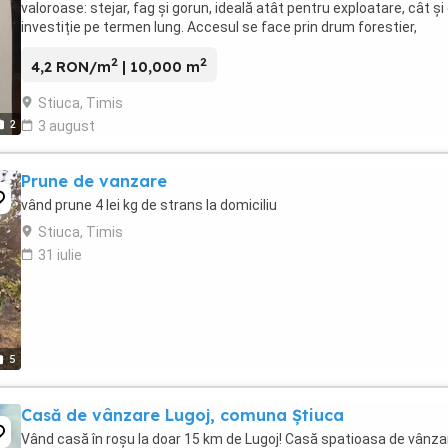
valoroase: stejar, fag și gorun, ideală atât pentru exploatare, cât și
investiție pe termen lung. Accesul se face prin drum forestier,
practicabil în mare parte a anului, ...
2
2
4,2 RON/m
| 10,000 m
Stiuca, Timis
2
3 august
Prune de vanzare
vând prune 4 lei kg de strans la domiciliu
Stiuca, Timis
31 iulie
5
Casă de vânzare Lugoj, comuna Știuca
Vând casă în roșu la doar 15 km de Lugoj! Casă spatioasa de vânza