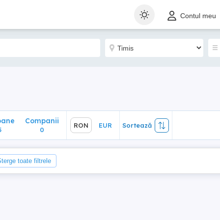
ane
Companii
RON
EUR
Sortează
Contul meu
0
oane
Companii
RON
EUR
Sortează
5
0
terge toate filtrele