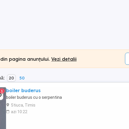
 din pagina anunțului.
Vezi detalii
nă:
20
50
boiler buderus
1
boiler buderus cu o serpentina
Stiuca, Timis
azi 10:22