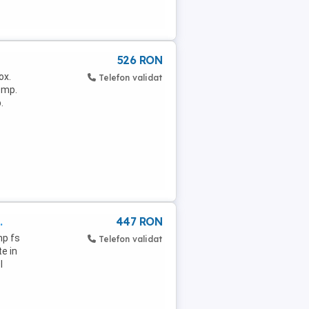
526 RON
ox.
Telefon validat
0mp.
.
.
447 RON
mp fs
Telefon validat
te in
I