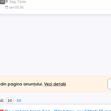
Sag, Timis
20
ieri 05:36
 din pagina anunțului.
Vezi detalii
nă:
20
50