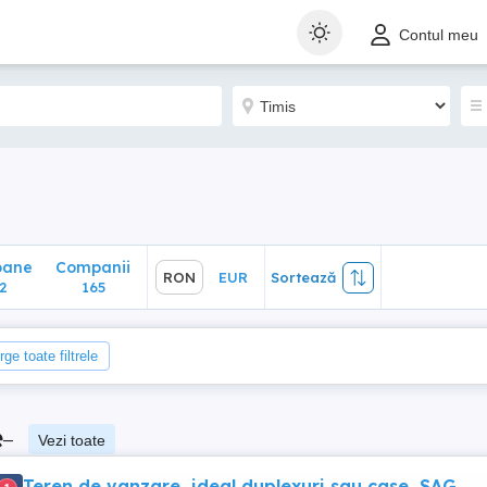
ane
Companii
RON
EUR
Sortează
Contul meu
165
oane
Companii
RON
EUR
Sortează
2
165
rge toate filtrele
e
–
Vezi toate
Teren de vanzare, ideal duplexuri sau case, SAG,