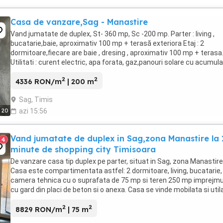
Casa de vanzare,Sag - Manastire
Vand jumatate de duplex, St- 360 mp, Sc -200 mp. Parter : living ,
bucatarie,baie, aproximativ 100 mp + terasă exteriora Etaj : 2
dormitoare,fiecare are baie , dresing , aproximativ 100 mp + terasa
Utilitati : curent electric, apa forata, gaz,panouri solare cu acumul
de 5 kw Preț 165000 euro
2
2
4336 RON/m
| 200 m
Sag, Timis
20
azi 15:56
Vand jumatate de duplex in Sag,zona Manastire la 
4
minute de shopping city Timisoara
De vanzare casa tip duplex pe parter, situat in Sag, zona Manastire
Casa este compartimentata astfel: 2 dormitoare, living, bucatarie,
camera tehnica cu o suprafata de 75 mp si teren 250 mp imprejmu
cu gard din placi de beton si o anexa. Casa se vinde mobilata si util
Pret 126000 euro negocia ...
2
2
8829 RON/m
| 75 m