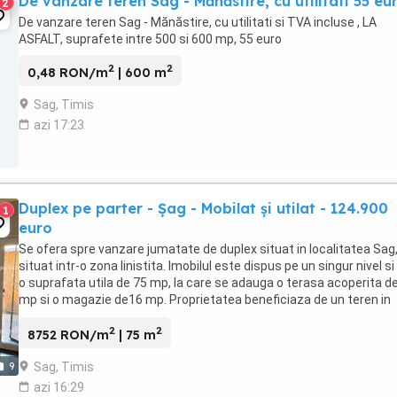
De vanzare teren Sag - Mănăstire, cu utilitati 55 eu
2
De vanzare teren Sag - Mănăstire, cu utilitati si TVA incluse , LA
ASFALT, suprafete intre 500 si 600 mp, 55 euro
2
2
0,48 RON/m
| 600 m
Sag, Timis
azi 17:23
Duplex pe parter - Șag - Mobilat și utilat - 124.900
1
euro
Se ofera spre vanzare jumatate de duplex situat in localitatea Sag
situat intr-o zona linistita. Imobilul este dispus pe un singur nivel si
o suprafata utila de 75 mp, la care se adauga o terasa acoperita d
mp si o magazie de16 mp. Proprietatea beneficiaza de un teren in
suprafata de 250 mp. Locuinta ...
2
2
8752 RON/m
| 75 m
Sag, Timis
9
azi 16:29