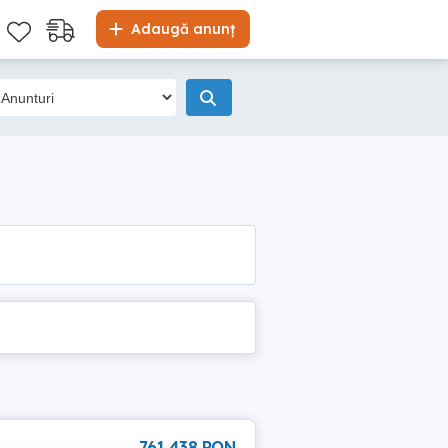
Adaugă anunț
761 438 RON