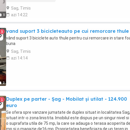
Sag, Timis
azi 14:22
3
vand suport 3 bicicleteauto pe cui remorcare thule
3
vând suport 3 biciclete auto thule pentru cui remorcare in stare fo
buna
Sag, Timis
azi 14:14
2
Duplex pe parter - Șag - Mobilat și utilat - 124.900
1
euro
Se ofera spre vanzare jumatate de duplex situat in localitatea Sag
situat intr-o zona linistita. Imobilul este dispus pe un singur nivel si
o suprafata utila de 75 mp, la care se adauga o terasa acoperita d
mp si o magazie de16 mp. Proprietatea beneficiaza de un teren in