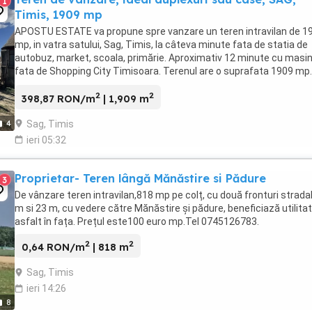
1
Timis, 1909 mp
APOSTU ESTATE va propune spre vanzare un teren intravilan de 1
mp, in vatra satului, Sag, Timis, la câteva minute fata de statia de
autobuz, market, scoala, primărie. Aproximativ 12 minute cu masi
fata de Shopping City Timisoara. Terenul are o suprafata 1909 mp.
Frontul stradal este de 20 m. Drumul ...
2
2
398,87 RON/m
| 1,909 m
Sag, Timis
4
ieri 05:32
Proprietar- Teren lângă Mănăstire si Pădure
3
De vânzare teren intravilan,818 mp pe colț, cu două fronturi strada
m si 23 m, cu vedere către Mănăstire și pădure, beneficiază utilitati
asfalt în fața. Prețul este100 euro mp.Tel 0745126783.
2
2
0,64 RON/m
| 818 m
Sag, Timis
ieri 14:26
8