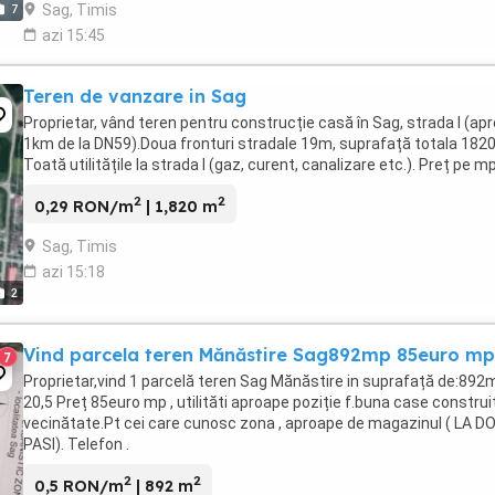
Sag, Timis
7
azi 15:45
Teren de vanzare in Sag
Proprietar, vând teren pentru construcție casă în Sag, strada I (apr
1km de la DN59).Doua fronturi stradale 19m, suprafață totala 182
Toată utilitățile la strada I (gaz, curent, canalizare etc.). Preț pe mp
2
2
0,29 RON/m
| 1,820 m
Sag, Timis
azi 15:18
2
Vind parcela teren Mănăstire Sag892mp 85euro mp
7
Proprietar,vind 1 parcelă teren Sag Mănăstire in suprafață de:892
20,5 Preț 85euro mp , utilităti aproape poziție f.buna case construi
vecinătate.Pt cei care cunosc zona , aproape de magazinul ( LA DO
PASI). Telefon .
2
2
0,5 RON/m
| 892 m