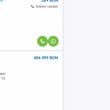
ro
289 RON
Telefon validat
656 399 RON
,
 are
e 15