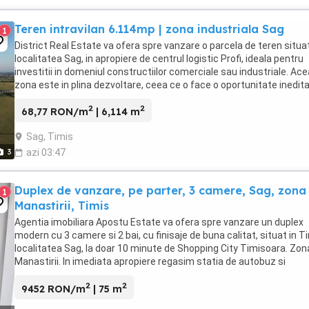
Teren intravilan 6.114mp | zona industriala Sag
1
District Real Estate va ofera spre vanzare o parcela de teren situat
localitatea Sag, in apropiere de centrul logistic Profi, ideala pentru
investitii in domeniul constructiilor comerciale sau industriale. Ac
zona este in plina dezvoltare, ceea ce o face o oportunitate inedit
investitie ...
2
2
68,77 RON/m
| 6,114 m
Sag, Timis
3
azi 03:47
Duplex de vanzare, pe parter, 3 camere, Sag, zona
1
Manastirii, Timis
Agentia imobiliara Apostu Estate va ofera spre vanzare un duplex
modern cu 3 camere si 2 bai, cu finisaje de buna calitat, situat in T
localitatea Sag, la doar 10 minute de Shopping City Timisoara. Zon
Manastirii. In imediata apropiere regasim statia de autobuz si
magazinul alimentar necesar cumparaturilor ...
2
2
9452 RON/m
| 75 m