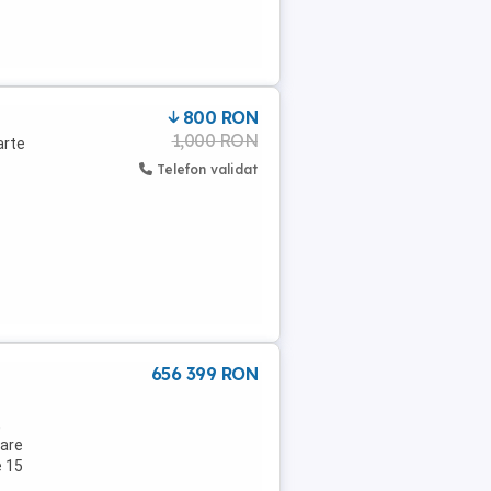
800 RON
1,000 RON
arte
Telefon validat
656 399 RON
,
 are
e 15