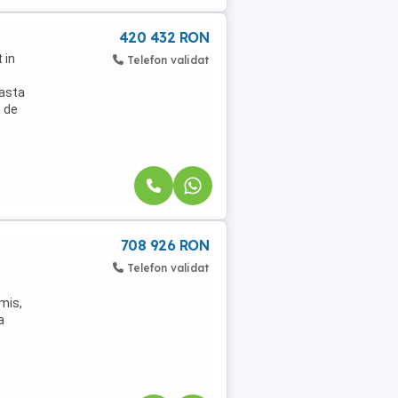
420 432 RON
 in
Telefon validat
easta
a de
708 926 RON
Telefon validat
imis,
a