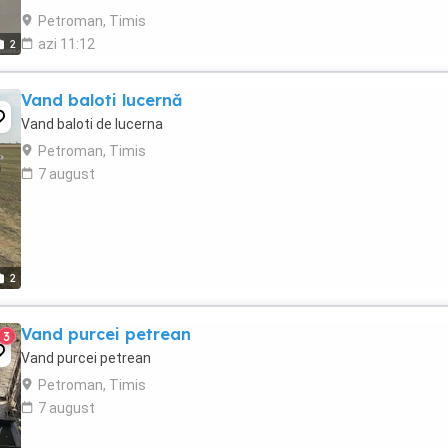
Petroman, Timis
azi 11:12
2
Vand baloti lucernă
Vand baloti de lucerna
Petroman, Timis
7 august
2
Vand purcei petrean
3
Vand purcei petrean
Petroman, Timis
7 august