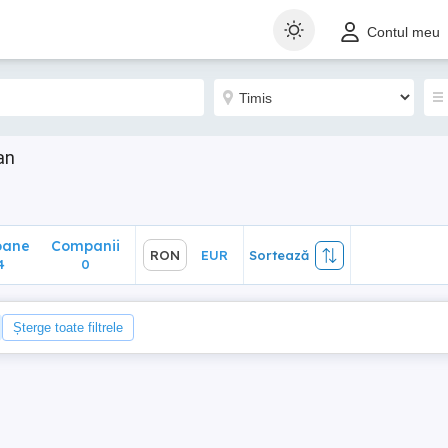
ane
Companii
RON
EUR
Sortează
Contul meu
0
an
oane
Companii
RON
EUR
Sortează
4
0
Șterge toate filtrele