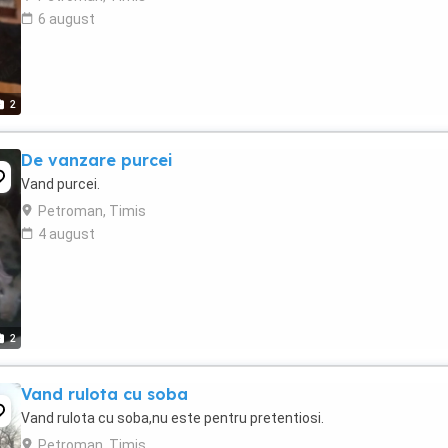
6 august
2
De vanzare purcei
Vand purcei.
Petroman, Timis
4 august
2
Vand rulota cu soba
Vand rulota cu soba,nu este pentru pretentiosi.
Petroman, Timis