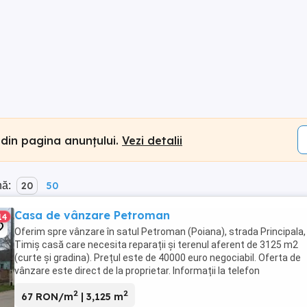
 din pagina anunțului.
Vezi detalii
nă:
20
50
Casa de vânzare Petroman
14
Oferim spre vânzare în satul Petroman (Poiana), strada Principala, 
Timiș casă care necesita reparații și terenul aferent de 3125 m2
(curte și gradina). Prețul este de 40000 euro negociabil. Oferta de
vânzare este direct de la proprietar. Informații la telefon
2
2
67 RON/m
| 3,125 m