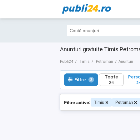
publi
24
.ro
Toate
Perso
Filtre
2
24
24
Anunturi gratuite Timis Petrom
Publi24
Timis
Petroman
Anunturi
Toate
Pers
Filtre
2
24
2
Filtre active:
Timis
Petroman