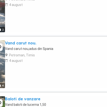
4 august
2
Vand carut nou.
Vand carut nou,adus din Spania
Petroman, Timis
4 august
4
Baloti de vanzare
Vand baloti de lucerna 1,50