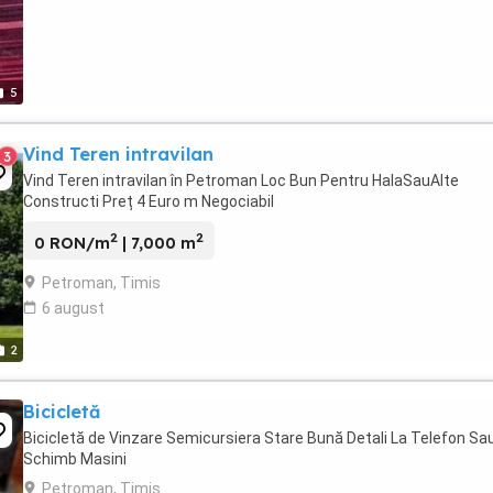
5
Vind Teren intravilan
3
Vind Teren intravilan în Petroman Loc Bun Pentru HalaSauAlte
Constructi Preț 4 Euro m Negociabil
2
2
0 RON/m
| 7,000 m
Petroman, Timis
6 august
2
Bicicletă
Bicicletă de Vinzare Semicursiera Stare Bună Detali La Telefon Sa
Schimb Masini
Petroman, Timis