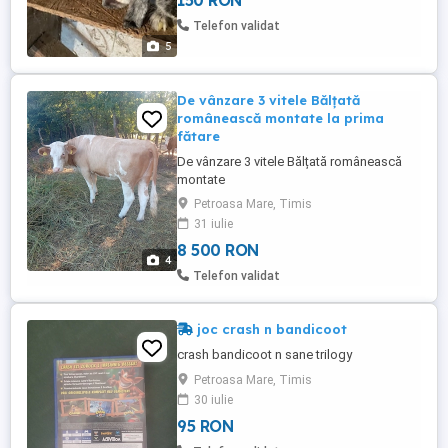
150 RON
Telefon validat
5
De vânzare 3 vitele Bălțată
românească montate la prima
fătare
De vânzare 3 vitele Bălțată românească
montate
Petroasa Mare, Timis
31 iulie
8 500 RON
4
Telefon validat
joc crash n bandicoot
crash bandicoot n sane trilogy
Petroasa Mare, Timis
30 iulie
95 RON