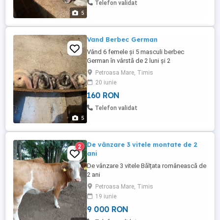
Telefon validat
5
Vand Berbec German
Vând 6 femele și 5 masculi berbec
German în vârstă de 2 luni și 2
săptămâni.Sunt vaccinați și
Petroasa Mare, Timis
deparazitați.Pentru mai multe detalii nu
20 iunie
ezitați să mă contactați!!
160 RON
Telefon validat
5
De vânzare 3 vitele montate de 2
2
ani
De vânzare 3 vitele Bălțata românească de
2 ani
Petroasa Mare, Timis
19 iunie
9 000 RON