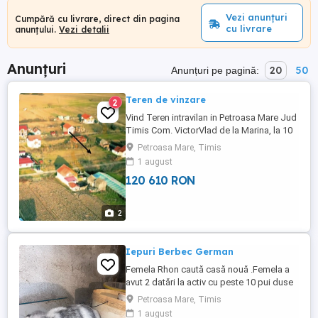
Vezi anunțuri
Cumpără cu livrare, direct din pagina
cu livrare
anunțului.
Vezi detalii
Anunțuri
20
50
Anunțuri pe pagină:
Teren de vinzare
2
Vind Teren intravilan in Petroasa Mare Jud
Timis Com. VictorVlad de la Marina, la 10
km de Lugoj. Terenul este de 1439 m
Petroasa Mare, Timis
patrati cu nr deTop si intabulata pe
1 august
persoana fizica. Pret 23000 Euro
120 610 RON
2
Iepuri Berbec German
Femela Rhon caută casă nouă .Femela a
avut 2 datări la activ cu peste 10 pui duse
cu bine .O vând în lipsă de spațiu .Se
Petroasa Mare, Timis
poate și monta la alegere .Pentru mai
1 august