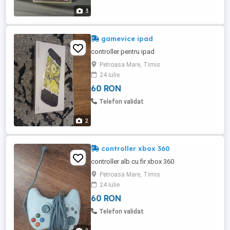
3
gamevice ipad
controller pentru ipad
Petroasa Mare, Timis
24 iulie
60 RON
Telefon validat
2
controller xbox 360
controller alb cu fir xbox 360
Petroasa Mare, Timis
24 iulie
60 RON
Telefon validat