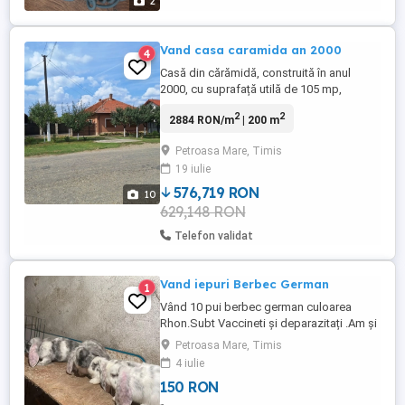
2
Vand casa caramida an 2000
4
Casă din cărămidă, construită în anul
2000, cu suprafață utilă de 105 mp,
amplasată pe un teren de 1600 mp. Anexe
2
2
2884 RON/m
| 200 m
(construcții din bolțari, aprox. 40 mp):
Bucătărie de vară Cămara Dormitor
Petroasa Mare, Timis
suplimentar Alte facilități: Terasă de 30
19 iulie
mp Grajd din bolțari 30 mp Șopru pentru
lemne Foișor ...
576,719 RON
10
629,148 RON
Telefon validat
Vand iepuri Berbec German
1
Vând 10 pui berbec german culoarea
Rhon.Subt Vaccineti și deparazitați .Am și
masculi și femele .Pt mai multe detalii nu
Petroasa Mare, Timis
ezitați să mă contactați!
4 iulie
150 RON