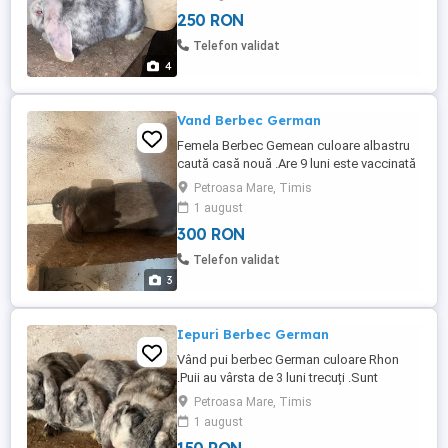
multe detalii nu ezitați să mă contactați!
250 RON
Telefon validat
4
Vand Berbec German
Femela Berbec Gemean culoare albastru
caută casă nouă .Are 9 luni este vaccinată
și deparazitată .Nu a fost montată încă .Pt
Petroasa Mare, Timis
mai multe detalii nu ezitați să mă
1 august
contactați !
300 RON
Telefon validat
3
Iepuri Berbec German
Vând pui berbec German culoare Rhon
.Puii au vârsta de 3 luni trecuți .Sunt
Vaccinați și deparazitați .Am atat masculi
Petroasa Mare, Timis
cat și femele,pentru mai multe detalii nu
1 august
ezitați să mă contactați!