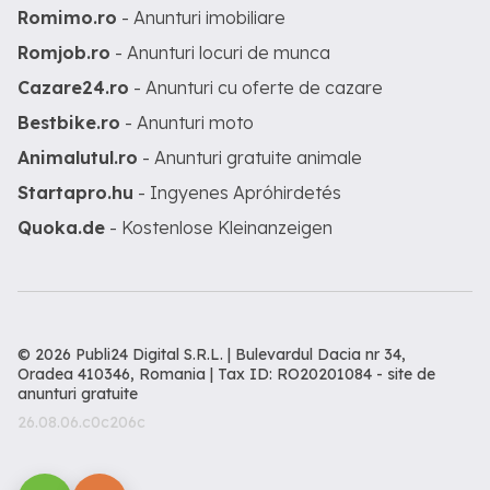
Romimo.ro
- Anunturi imobiliare
Romjob.ro
- Anunturi locuri de munca
Cazare24.ro
- Anunturi cu oferte de cazare
Bestbike.ro
- Anunturi moto
Animalutul.ro
- Anunturi gratuite animale
Startapro.hu
- Ingyenes Apróhirdetés
Quoka.de
- Kostenlose Kleinanzeigen
© 2026 Publi24 Digital S.R.L. | Bulevardul Dacia nr 34,
Oradea 410346, Romania | Tax ID: RO20201084 -
site de
anunturi gratuite
26.08.06.c0c206c