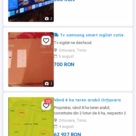
2
Tv samsung smart sigilat cutie
Tv sigilat ne desfacut
Ortisoara, Timis
5 august
700 RON
1
Vând 8 ha teren arabil Orțișoara
10
Proprietar, vând 8 ha teren arabil,
constituite din 2 loturi de 6 ha, respectiv 2
ha. Loturile sunt situate de-o parte și de
Ortisoara, Timis
alta a autostrăzii. Terenul aparține
4 august
administrativ de comuna Orțișoara. Prețul
62 927 RON
este per 1 hectar