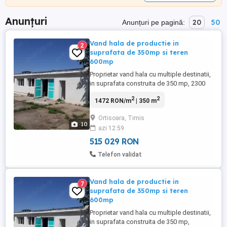
Anunțuri
20
50
Anunțuri pe pagină:
Vand hala de productie in
2
suprafata de 350mp si teren
600mp
Proprietar vand hala cu multiple destinatii,
in suprafata construita de 350 mp, 2300
mp suprafata totala teren din care curtea
2
2
1472 RON/m
| 350 m
ingradita are suprafata de 600 mp.
Constructia este solida din caramida cu
Ortisoara, Timis
pereti grosi, izolatie termica cu polistiren,
10
azi 12:59
geamuri si usi termopan. Hala are curent
trifazic si ...
515 029 RON
Telefon validat
Vand hala de productie in
7
suprafata de 350mp si teren
600mp
Proprietar vand hala cu multiple destinatii,
in suprafata construita de 350 mp,