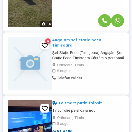
16
Angajam sef statie peco-
4
Timisoara
Șef Stație Peco (Timișoara) Angajăm Șef
Stație Peco Timișoara Căutăm o persoană
responsabilă și organizată pentru
Ortisoara, Timis
ocuparea postului de Șef stație distribuție
5 august
carburanți, care să coordoneze activitatea
Telefon validat
zilnică a stației și echipa de lucru.
Responsabilități: * Coordonează
activitatea zilnică a stației ...
Tv smart putin folosit
Tv cu folie pe el ca si nou
Ortisoara, Timis
5 august
600 RON