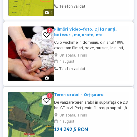
Telefon validat
4
Filmări video-foto, Dj la nunți,
1
botezuri, majorate, etc.
Cu o vechime in domeniu, din anul 1999,
executam filmari, poze, muzica, la nunti,
botezuri, majorate ori alte evenimente, la
Ortisoara, Timis
cele mai bune prețuri. Discount pentru
4 august
pachetul complet. Filmare 4 K, cu camera
Telefon validat
Canon EOS M50 MK II Filmare Full HD cu 2
camere Canon EOS M5-Mirrorless
8
ATENTIE : LA TOATE EVENIMENTELE, ...
Teren arabil - Orțișoara
1
De vânzare teren arabil în suprafață de 2.3
ha. CF la zi. Preț pentru întreaga suprafață
este de 124.392,50 Lei
Ortisoara, Timis
4 august
124 392,5 RON