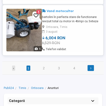
Vand motocultor
3
bertolini în perfecta stare de functionare
revizuit total cu motor in 4timpi cu 3viteze
inainte si retur, dotat cu plug reversibil și
Ortisoara, Timis
freza
3 august
6,004 RON
6,529 RON
5
Telefon validat
›
‹
1
2
3
4
Publi24
Timis
Ortisoara
Anunturi
Categorii