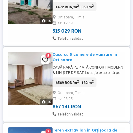
compusa din 5 corpuri, 2300 mp
2
2
1472 RON/m
| 350 m
suprafata totala teren din care curtea
ingradita are suprafata de 600 mp.
Ortisoara, Timis
Constructia este solida din caramida cu
10
azi 12:59
pereti grosi, izolatie termica cu polistiren,
geamuri si usi termopan. Hala ...
515 029 RON
Telefon validat
Casa cu 5 camere de vanzare in
5
Ortisoara
CASĂ RARĂ PE PIAȚĂ CONFORT MODERN
& LINIȘTE DE SAT Locație excelentă pe
strada principală, cu acces rapid la drumul
2
2
6569 RON/m
| 132 m
național și autostradă, la doar 26 km de
Timișoara . Detalii care fac diferența: Uși
Ortisoara, Timis
interioare din lemn masiv, lucrate manual
azi 08:05
Scară și balustradă realizate cu măiestrie
10
...
867 141 RON
Telefon validat
Teren extravilan în Orțișoara de
7