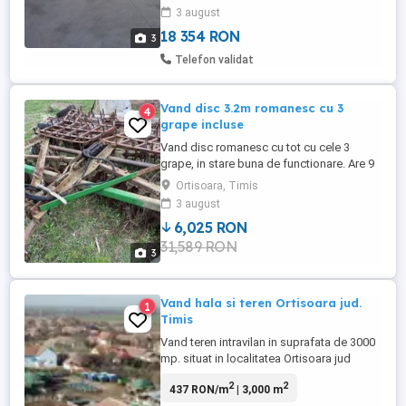
3 august
terenul aferent in suprafata de 4000 mp..
informatii la pret ...
18 354 RON
3
Telefon validat
Vand disc 3.2m romanesc cu 3
4
grape incluse
Vand disc romanesc cu tot cu cele 3
grape, in stare buna de functionare. Are 9
taleri pe fiecare baterie. Se ridica din
Ortisoara, Timis
comuna Ortisoara, jud Timis Pretul este
3 august
negociabil la fata locului.
6,025 RON
31,589 RON
3
Vand hala si teren Ortisoara jud.
1
Timis
Vand teren intravilan in suprafata de 3000
mp. situat in localitatea Ortisoara jud
Timis. Pe teren exista hala in suprafata de
2
2
437 RON/m
| 3,000 m
300mp. , anexe in suprafata de 242 mp.,