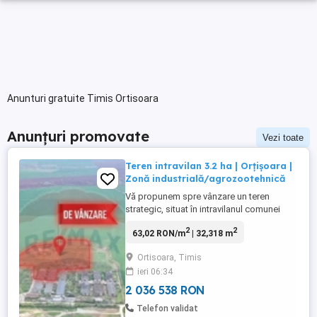
Anunturi gratuite Timis Ortisoara
Anunțuri promovate
Vezi toate
Teren intravilan 3.2 ha | Orțișoara |
Zonă industrială/agrozootehnică
Vă propunem spre vânzare un teren
strategic, situat în intravilanul comunei
Orțișoara, județul Timiș, cu un potențial
2
2
63,02 RON/m
| 32,318 m
excelent pentru dezvoltări economice de
amploare. Cu o suprafață generoasă de
Ortisoara, Timis
32.000 mp (3.2 ha), proprietatea este
ieri 06:34
amplasată într-o zonă cu destinație mixtă,
oferind flexibilitate pentru ...
2 036 538 RON
Telefon validat