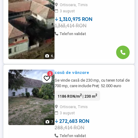
platforma betonata pentru tiruri.
Ortisoara, Timis
3 august
1,310,975 RON
1,363,414 RON
Telefon validat
4
casă de vânzare
1
Se vinde casă de 230 mp, cu teren total de
700 mp, care include Preț: 52.000 euro
negociabil
2
2
1186 RON/m
| 230 m
Ortisoara, Timis
3 august
272,683 RON
7
288,414 RON
Telefon validat