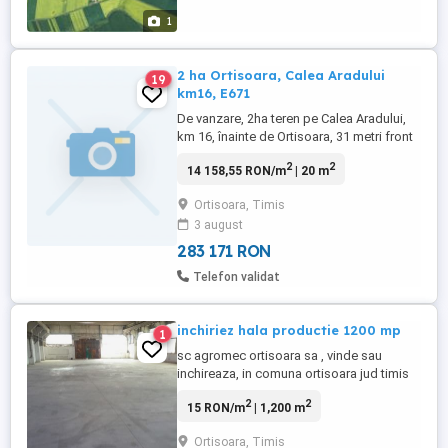
1
2 ha Ortisoara, Calea Aradului
19
km16, E671
De vanzare, 2ha teren pe Calea Aradului,
km 16, înainte de Ortisoara, 31 metri front
la dn69(E671), spre Arad, aproape de
2
2
14 158,55 RON/m
| 20 m
fosta benzinarie Petrom., suprafata totala:
2ha, Front stradal la E671: 31m Preț ha
Ortisoara, Timis
3 august
283 171 RON
Telefon validat
inchiriez hala productie 1200 mp
1
sc agromec ortisoara sa , vinde sau
inchireaza, in comuna ortisoara jud timis
24 km de timisoara hala productie
2
2
15 RON/m
| 1,200 m
(depozit) 1200 mp,cu pod rulant 3.5 to 7
m inaltime,magazii ,birouri,7 garaje,grup
Ortisoara, Timis
social, toate utilitatile (apa,curent,gaz)si