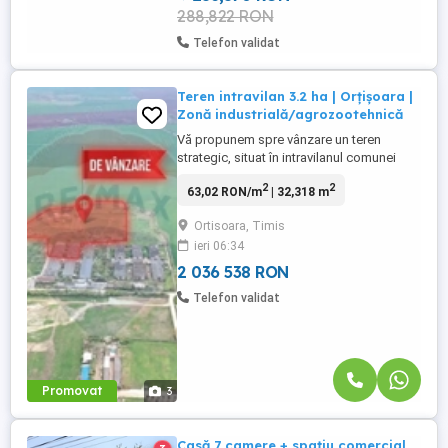
288,822 RON
Telefon validat
Teren intravilan 3.2 ha | Orțișoara |
Zonă industrială/agrozootehnică
Vă propunem spre vânzare un teren
strategic, situat în intravilanul comunei
Orțișoara, județul Timiș, cu un potențial
2
2
63,02 RON/m
| 32,318 m
excelent pentru dezvoltări economice de
amploare. Cu o suprafață generoasă de
Ortisoara, Timis
32.000 mp (3.2 ha), proprietatea este
ieri 06:34
amplasată într-o zonă cu destinație mixtă,
oferind flexibilitate pentru ...
2 036 538 RON
Telefon validat
Promovat
3
Casă 7 camere + spațiu comercial