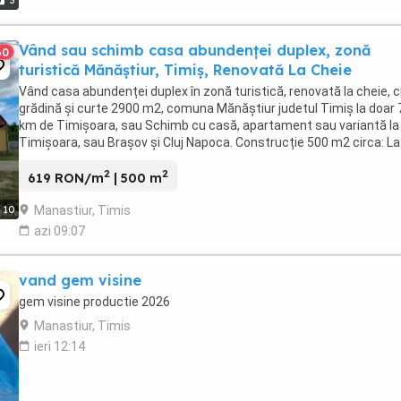
3
Vând sau schimb casa abundenței duplex, zonă
60
turistică Mănăștiur, Timiș, Renovată La Cheie
Vând casa abundenței duplex în zonă turistică, renovată la cheie, 
grădină și curte 2900 m2, comuna Mănăștiur judetul Timiș la doar 
km de Timișoara, sau Schimb cu casă, apartament sau variantă la
Timișoara, sau Brașov și Cluj Napoca. Construcție 500 m2 circa: La
dreapta 2 camere, bucătărie, baie, ...
2
2
619 RON/m
| 500 m
Manastiur, Timis
10
azi 09:07
vand gem visine
gem visine productie 2026
Manastiur, Timis
ieri 12:14