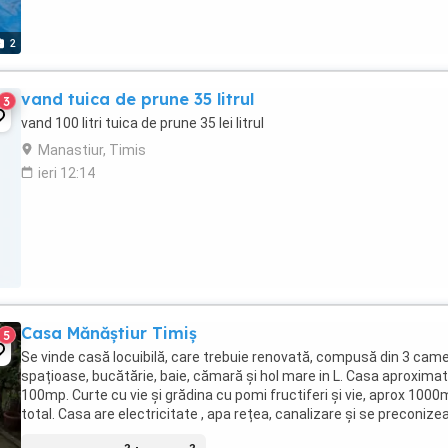
2
vand tuica de prune 35 litrul
3
vand 100 litri tuica de prune 35 lei litrul
Manastiur, Timis
ieri 12:14
Casa Mănăștiur Timiș
5
Se vinde casă locuibilă, care trebuie renovată, compusă din 3 cam
spațioase, bucătărie, baie, cămară și hol mare in L. Casa aproximat
100mp. Curte cu vie și grădina cu pomi fructiferi și vie, aprox 100
total. Casa are electricitate , apa rețea, canalizare și se preconize
la anul gaz in co ...