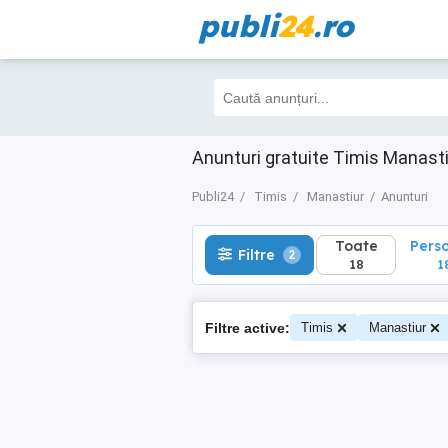
publi
24
.ro
Toate
Perso
Filtre
2
18
18
Anunturi gratuite Timis Manast
Publi24
Timis
Manastiur
Anunturi
Toate
Pers
Filtre
2
18
1
Filtre active:
Timis
Manastiur