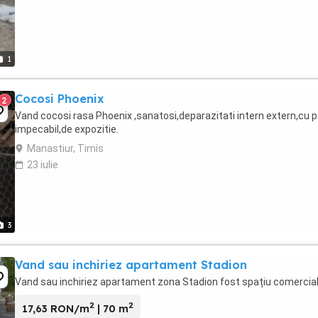
1
Cocosi Phoenix
2
Vand cocosi rasa Phoenix ,sanatosi,deparazitati intern extern,cu 
impecabil,de expozitie.
Manastiur, Timis
23 iulie
3
Vand sau inchiriez apartament Stadion
Vand sau inchiriez apartament zona Stadion fost spațiu comercial.
2
2
17,63 RON/m
| 70 m