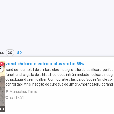
nă:
20
50
vand chitara electrica plus statie 35w
1
vand set complet de chitara electrica și statie de aplificare-perfec
functional și gata de utilizat-cu doua întrări. include : culoare neagr
cu pickguard crem galben Configuratie clasica cu 3doze Single coil 
confortabil vine însoțită de cureaua de umăr Amplificatorul : brand
Tenson Putere :35w Panou ...
Manastiur, Timis
azi 17:51
1