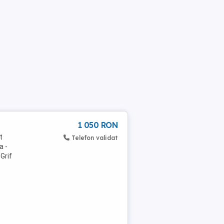
1 050 RON
t
Telefon validat
a -
Grif