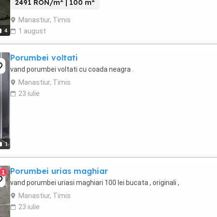
2
2
2491 RON/m
| 100 m
Manastiur, Timis
4
1 august
Porumbei voltati
vand porumbei voltati cu coada neagra .
Manastiur, Timis
23 iulie
1
Porumbei urias maghiar
1
vand porumbei uriasi maghiari 100 lei bucata , originali ,
Manastiur, Timis
23 iulie