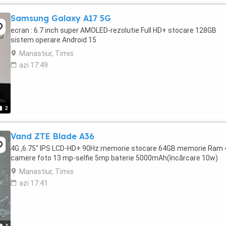
Samsung Galaxy A17 5G
ecran : 6.7 inch super AMOLED-rezolutie Full HD+ stocare 128GB
sistem operare Android 15
Manastiur, Timis
azi 17:49
2
Vand ZTE Blade A36
4G ,6.75" IPS LCD-HD+.90Hz memorie stocare 64GB memorie Ram
camere foto 13 mp-selfie 5mp baterie 5000mAh(încărcare 10w)
Manastiur, Timis
azi 17:41