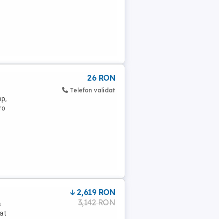
26 RON
Telefon validat
mp,
ro
2,619 RON
3,142 RON
s
vat