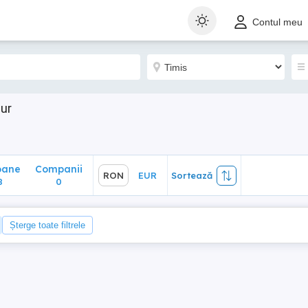
ane
Companii
RON
EUR
Sortează
Contul meu
0
iur
oane
Companii
RON
EUR
Sortează
8
0
Șterge toate filtrele