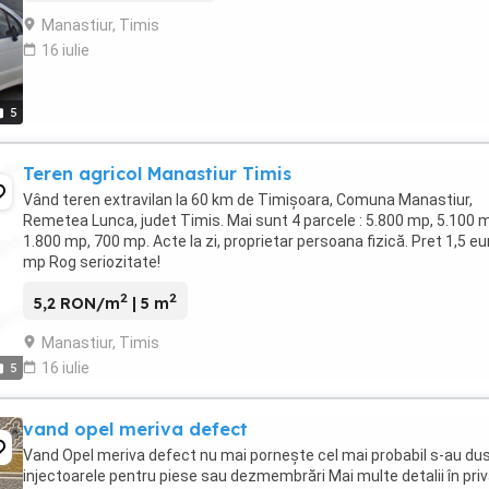
Manastiur, Timis
16 iulie
5
Teren agricol Manastiur Timis
Vând teren extravilan la 60 km de Timișoara, Comuna Manastiur,
Remetea Lunca, judet Timis. Mai sunt 4 parcele : 5.800 mp, 5.100 
1.800 mp, 700 mp. Acte la zi, proprietar persoana fizică. Pret 1,5 eu
mp Rog seriozitate!
2
2
5,2 RON/m
| 5 m
Manastiur, Timis
16 iulie
5
vand opel meriva defect
Vand Opel meriva defect nu mai pornește cel mai probabil s-au du
injectoarele pentru piese sau dezmembrări Mai multe detalii în pri