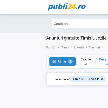
publi
24
.ro
Toate
Perso
Filtre
2
11
10
Anunturi gratuite Timis Livezile
Publi24
Timis
Livezile
Anunturi
Toate
Pers
Filtre
2
11
1
Filtre active:
Timis
Livezile