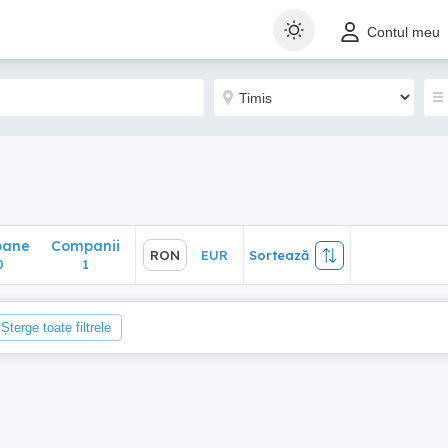
ane
Companii
RON
EUR
Sortează
Contul meu
1
oane
Companii
RON
EUR
Sortează
0
1
Șterge toate filtrele