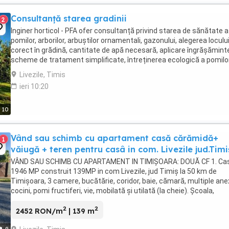
Consultanță starea gradinii
2
Inginer horticol - PFA ofer consultanță privind starea de sănătate a
pomilor, arborilor, arbuștilor ornamentali, gazonului, alegerea loculu
corect în grădină, cantitate de apă necesară, aplicare îngrășămint
scheme de tratament simplificate, întreținerea ecologică a pomilor
soiuri rezistente, polenizare ...
Livezile, Timis
ieri 10:20
10
Vând sau schimb cu apartament casă cărămidă+
1
văiugă + teren pentru casâ in com. Livezile jud.Timi
VÂND SAU SCHIMB CU APARTAMENT IN TIMIȘOARA: DOUĂ CF 1. Ca
1946 MP construit 139MP in com Livezile, jud Timiș la 50 km de
Timișoara, 3 camere, bucătărie, coridor, baie, cămară, multiple ane
cocini, pomi fructiferi, vie, mobilată și utilată (la cheie). Școala,
grădiniță, ...
2
2
2452 RON/m
| 139 m