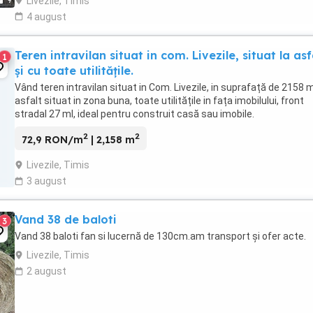
Livezile, Timis
9
4 august
Teren intravilan situat in com. Livezile, situat la asf
1
și cu toate utilitățile.
Vând teren intravilan situat in Com. Livezile, in suprafață de 2158 m
asfalt situat in zona buna, toate utilitățile in fața imobilului, front
stradal 27 ml, ideal pentru construit casă sau imobile.
2
2
72,9 RON/m
| 2,158 m
Livezile, Timis
3 august
Vand 38 de baloti
3
Vand 38 baloti fan si lucernă de 130cm.am transport și ofer acte.
Livezile, Timis
2 august