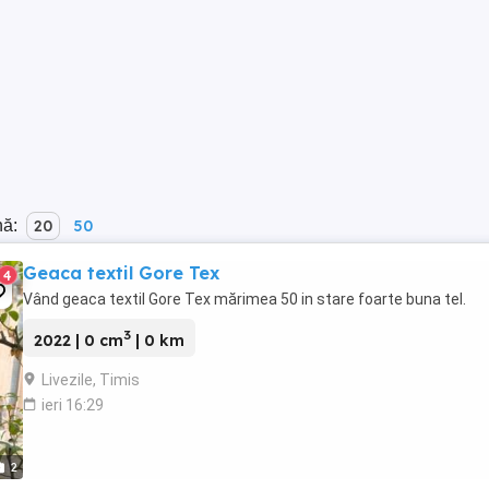
nă:
20
50
Geaca textil Gore Tex
4
Vând geaca textil Gore Tex mărimea 50 in stare foarte buna tel.
3
2022 | 0 cm
| 0 km
Livezile, Timis
ieri 16:29
2