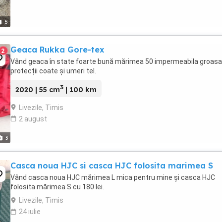
5
Geaca Rukka Gore-tex
2
Vând geaca în state foarte bună mărimea 50 impermeabila groasa
protecții coate și umeri tel.
3
2020 | 55 cm
| 100 km
Livezile, Timis
2 august
3
Casca noua HJC si casca HJC folosita marimea S
Vând casca noua HJC mărimea L mica pentru mine și casca HJC
folosita mărimea S cu 180 lei.
Livezile, Timis
24 iulie