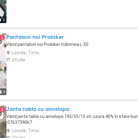
5
Pantaloni noi Probiker
1
Vând pantaloni noi Probiker mărimea L-50
Livezile, Timis
24 iulie
3
Janta tabla cu anvelopa
3
Vând janta tabla cu anvelopa 195/55/15 sh, uzura 40% în stare bun
.0763739067
Livezile, Timis
24 iulie