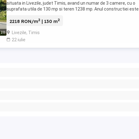
situata in Livezile, judet Timis, avand un numar de 3 camere, cu o
suprafata utila de 130 mp si teren 1238 mp. Anul constructiei este
1930, structura vaiuga si ...
2
2
2218 RON/m
| 130 m
Livezile, Timis
20
22 iulie