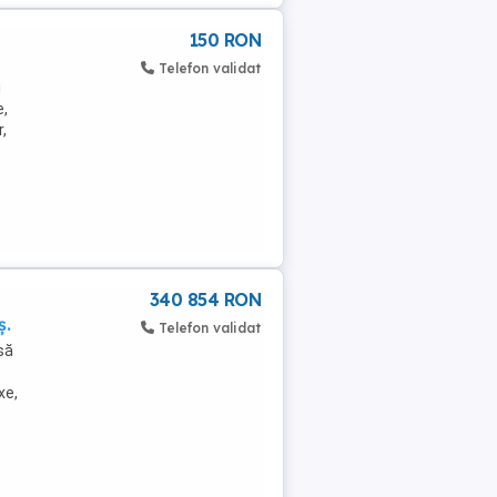
150 RON
Telefon validat
i
e,
,
340 854 RON
ș.
Telefon validat
să
xe,