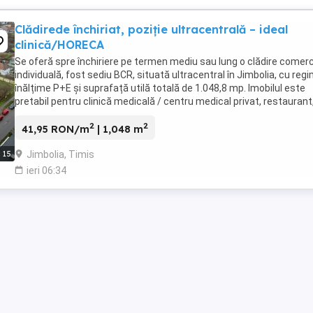
Clădirede închiriat, poziție ultracentrală – ideal
clinică/HORECA
Se oferă spre închiriere pe termen mediu sau lung o clădire comerc
individuală, fost sediu BCR, situată ultracentral în Jimbolia, cu reg
înălțime P+E și suprafață utilă totală de 1.048,8 mp. Imobilul este
pretabil pentru clinică medicală / centru medical privat, restaurant
hotel boutique, ...
2
2
41,95 RON/m
| 1,048 m
Jimbolia, Timis
15
ieri 06:34