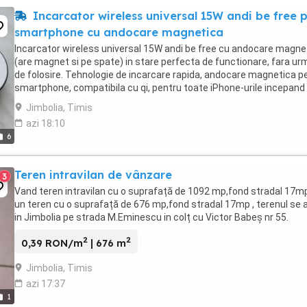
Incarcator wireless universal 15W andi be free p
smartphone cu andocare magnetica
Incarcator wireless universal 15W andi be free cu andocare magne
(are magnet si pe spate) in stare perfecta de functionare, fara ur
de folosire. Tehnologie de incarcare rapida, andocare magnetica p
smartphone, compatibila cu qi, pentru toate iPhone-urile incepand
iPhone 8, toate Samsung Galaxy ...
Jimbolia, Timis
azi 18:10
6
Teren intravilan de vânzare
3
Vand teren intravilan cu o suprafață de 1092 mp,fond stradal 17mp
un teren cu o suprafață de 676 mp,fond stradal 17mp , terenul se a
in Jimbolia pe strada M.Eminescu in colț cu Victor Babeș nr 55.
2
2
0,39 RON/m
| 676 m
Jimbolia, Timis
azi 17:37
1