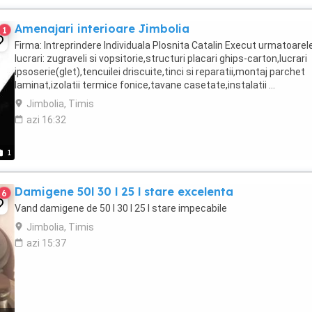
Amenajari interioare Jimbolia
1
Firma: Intreprindere Individuala Plosnita Catalin Execut urmatoarel
lucrari: zugraveli si vopsitorie,structuri placari ghips-carton,lucrari
ipsoserie(glet),tencuilei driscuite,tinci si reparatii,montaj parchet
laminat,izolatii termice fonice,tavane casetate,instalatii ...
Jimbolia, Timis
azi 16:32
1
Damigene 50l 30 l 25 l stare excelenta
6
Vand damigene de 50 l 30 l 25 l stare impecabile
Jimbolia, Timis
azi 15:37