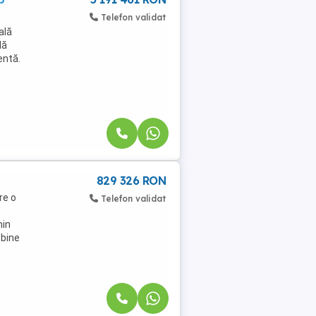
Telefon validat
ală
lă
entă.
829 326 RON
re o
Telefon validat
min
 bine