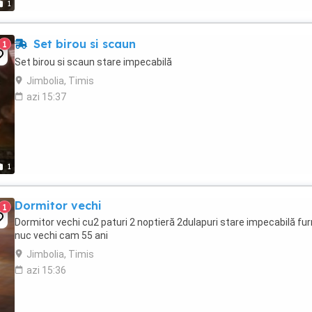
1
Set birou si scaun
1
Set birou si scaun stare impecabilă
Jimbolia, Timis
azi 15:37
1
Dormitor vechi
1
Dormitor vechi cu2 paturi 2 noptieră 2dulapuri stare impecabilă fur
nuc vechi cam 55 ani
Jimbolia, Timis
azi 15:36