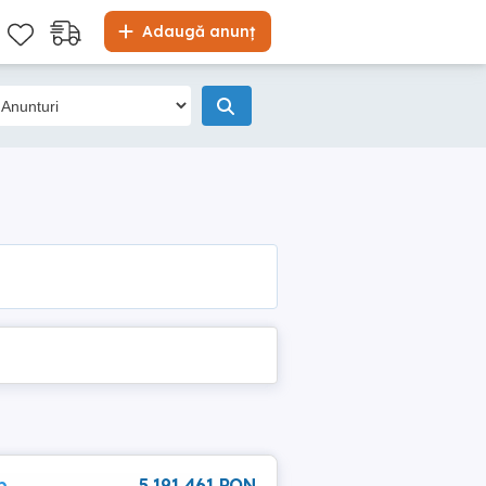
Adaugă anunț
p
5 191 461 RON