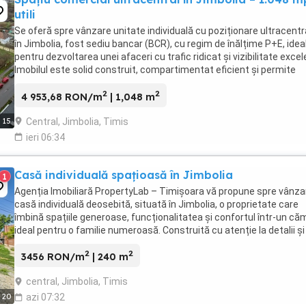
utili
Se oferă spre vânzare unitate individuală cu poziționare ultracentr
în Jimbolia, fost sediu bancar (BCR), cu regim de înălțime P+E, idea
pentru dezvoltarea unei afaceri cu trafic ridicat și vizibilitate excel
Imobilul este solid construit, compartimentat eficient și permite
adaptări rapide ...
2
2
4 953,68 RON/m
| 1,048 m
Central, Jimbolia, Timis
15
ieri 06:34
Casă individuală spațioasă în Jimbolia
1
Agenția Imobiliară PropertyLab – Timișoara vă propune spre vânza
casă individuală deosebită, situată în Jimbolia, o proprietate care
îmbină spațiile generoase, funcționalitatea și confortul într-un că
ideal pentru o familie numeroasă. Construită cu atenție la detalii și
întreținută, locuința ...
2
2
3456 RON/m
| 240 m
central, Jimbolia, Timis
20
azi 07:32