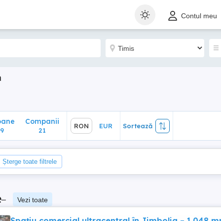
ane
Companii
RON
EUR
Sortează
Contul meu
21
a
oane
Companii
RON
EUR
Sortează
9
21
Șterge toate filtrele
e
–
Vezi toate
Spațiu comercial ultracentral în Jimbolia – 1.048 m