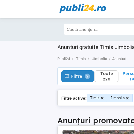
publi
24
.ro
Toate
Perso
Filtre
2
220
199
Anunturi gratuite Timis Jimboli
Publi24
Timis
Jimbolia
Anunturi
Toate
Pers
Filtre
2
220
19
Filtre active:
Timis
Jimbolia
Anunțuri promovat