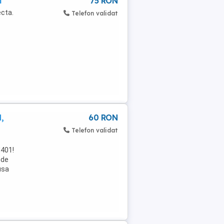
l
75 RON
ecta.
Telefon validat
,
60 RON
Telefon validat
M401!
nde
usa