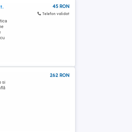
45 RON
t.
Telefon validat
tica
me
e
 cu
262 RON
 si
flă