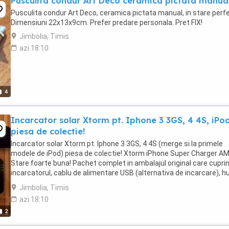
Pusculita condur Art Deco ceramica pictata manua
Pusculita condur Art Deco, ceramica pictata manual, in stare perf
Dimensiuni 22x13x9cm. Prefer predare personala. Pret FIX!
Jimbolia, Timis
azi 18:10
4
Incarcator solar Xtorm pt. Iphone 3 3GS, 4 4S, iPod
piesa de colectie!
Incarcator solar Xtorm pt. Iphone 3 3GS, 4 4S (merge si la primele
modele de iPod) piesa de colectie! Xtorm iPhone Super Charger A
Stare foarte buna! Pachet complet in ambalajul original care cupri
incarcatorul, cablu de alimentare USB (alternativa de incarcare), h
si manual de instructiuni. Toate ...
Jimbolia, Timis
azi 18:10
2