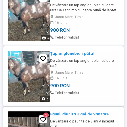
De vânzare un tap anglonubian culoare
rară Sau schimb cu capra bună de lapte!
Jamu Mare, Timis
16 iunie
900 RON
Telefon validat
3
Țap anglonubian pătat
De vânzare un tap anglonubian culoare
rară!
Jamu Mare, Timis
16 iunie
900 RON
Telefon validat
4
Păuni Păunita 3 ani de vanzare
1
De vânzare o paunita de 3 ani A început
ouatul