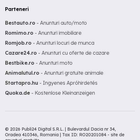
Parteneri
Bestauto.ro
- Anunturi auto/moto
Romimo.ro
- Anunturi imobiliare
Romjob.ro
- Anunturi locuri de munca
Cazare24.ro
- Anunturi cu oferte de cazare
Bestbike.ro
- Anunturi moto
Animalutul.ro
- Anunturi gratuite animale
Startapro.hu
- Ingyenes Apróhirdetés
Quoka.de
- Kostenlose Kleinanzeigen
© 2026 Publi24 Digital S.R.L. | Bulevardul Dacia nr 34,
Oradea 410346, Romania | Tax ID: RO20201084 -
site de