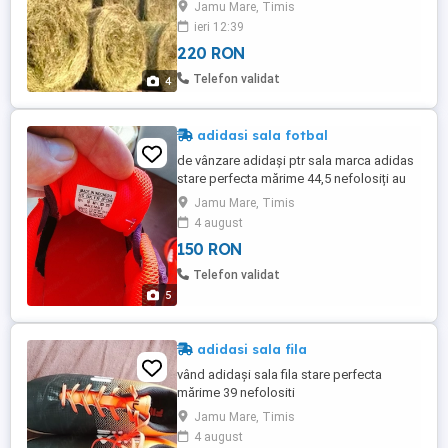
balo de lucerna coasa 3 220 lei balot de
Jamu Mare, Timis
fan Prețul este negociabil în funcție de
ieri 12:39
cantitate. Pentru detalii și comenzi sunați
220 RON
la: ZERO, ȘAPTE, ȘAPTE, CINCI, UNU,
CINCI, UNU, PATRU, ȘAPTE, NOUĂ Nu
Telefon validat
4
raspund la mesaje, ...
adidasi sala fotbal
de vânzare adidași ptr sala marca adidas
stare perfecta mărime 44,5 nefolosiți au
fost probați o data
Jamu Mare, Timis
4 august
150 RON
Telefon validat
5
adidasi sala fila
vând adidași sala fila stare perfecta
mărime 39 nefolositi
Jamu Mare, Timis
4 august