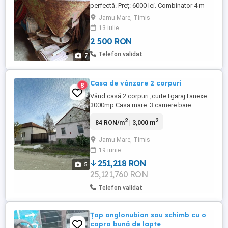
perfectă. Preț: 6000 lei. Combinator 4 m
(fără tăvălugi). Preț: 3000 lei. MIG 500 kg.
Jamu Mare, Timis
Preț: 2500 lei.
13 iulie
2 500 RON
Telefon validat
7
Casa de vânzare 2 corpuri
8
Vând casă 2 corpuri ,curte+garaj+anexe
3000mp Casa mare: 3 camere baie
bucatarie șpais coridor mare Casa mică:
2
2
84 RON/m
| 3,000 m
bucătărie baie șpais coridor centrala pe
lemne panou solar Mai multe detalii în
Jamu Mare, Timis
privat sau la numărul de telefon!
19 iunie
251,218 RON
5
25,121,760 RON
Telefon validat
Țap anglonubian sau schimb cu o
capra bună de lapte