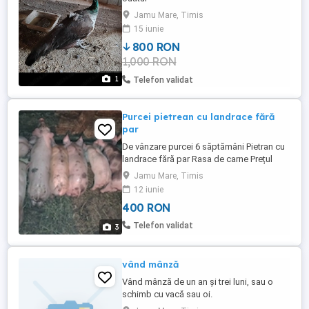
Jamu Mare, Timis
15 iunie
800 RON
1,000 RON
1
Telefon validat
Purcei pietrean cu landrace fără
par
De vânzare purcei 6 săptămâni Pietran cu
landrace fără par Rasa de carne Prețul
este pe bucata
Jamu Mare, Timis
12 iunie
400 RON
Telefon validat
3
vând mânză
Vând mânză de un an și trei luni, sau o
schimb cu vacă sau oi.