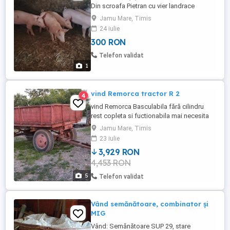
Din scroafa Pietran cu vier landrace
Jamu Mare, Timis
24 iulie
300 RON
Telefon validat
1
vind Remorca tractor R 2
4
vind Remorca Basculabila fără cilindru
rest copleta si fuctionabila mai necesita
reparații la obloane si pod dar se poate
Jamu Mare, Timis
lucra cu ia
23 iulie
3,929 RON
4,453 RON
5
Telefon validat
Vând semănătoare, combinator și
MIG
Vând: Semănătoare SUP 29, stare