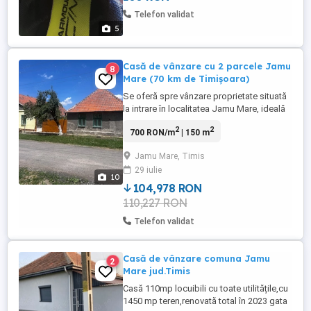
Telefon validat
5
Casă de vânzare cu 2 parcele Jamu
8
Mare (70 km de Timișoara)
Se oferă spre vânzare proprietate situată
la intrare în localitatea Jamu Mare, ideală
atât pentru locuință, cât și pentru investiție
2
2
700 RON/m
| 150 m
sau gospodărie. Detalii proprietate:
Suprafață totală: 2 parcele a câte 1450 mp
Jamu Mare, Timis
fiecare Amplasare: la intrarea în localitate,
29 iulie
acces facil Construcții: Parcela 1: Casă ...
10
104,978 RON
110,227 RON
Telefon validat
Casă de vânzare comuna Jamu
2
Mare jud.Timis
Casă 110mp locuibili cu toate utilitățile,cu
1450 mp teren,renovată total în 2023 gata