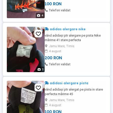
100 RON
Telefon validat
4
adidas alergare nike
vând adidași ptr alergare pe pista Nike
mărime 41 stare perfecta
nefolosiți,lipsesc crampoanele dar ele se
Jamu Mare, Timis
găsesc de cumpărat separat.
4 august
200 RON
Telefon validat
3
adidasi alergare pista
vând adidași ptr alergat pe pista in stare
perfecta mărime 45
Jamu Mare, Timis
4 august
100 RON