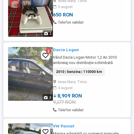
Iecea Mare, Timis
5 august
650 RON
Telefon validat
1
Dacia Logan
2
Vând Dacia Logan Motor 1,2 An 2010
ambreiaj nou distribuție schimbată
ghidaje și semeringuri supape noi ITP
2010 | benzina | 110000 km
valabil un an euro 5 mașina merge foarte
bine
Iecea Mare, Timis
4 august
8,909 RON
5
9,177 RON
Telefon validat
VW Passat
Mașina adaptată cu comenzi manuale