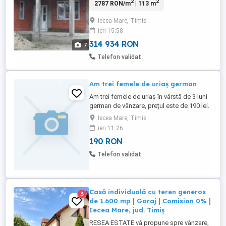
2
2
2787 RON/m
| 113 m
113 mp, amplasată pe un teren total de
1.300 mp (inclusiv casa). Casa este
Iecea Mare, Timis
intabulata. Construcția este în roșu, cu
ieri 15:58
geamuri și ușă montate, racordată la apă
și curent electric. Fiind ...
314 934 RON
7
Telefon validat
Am trei femele de uriaș german
Am trei femele de uriaș în vârstă de 3 luni
german de vânzare, prețul este de 190 lei.
Pt mai multe detalii va rog sa ma
Iecea Mare, Timis
contactați. Mulțumesc
ieri 11:26
190 RON
Telefon validat
Casă individuală cu teren generos
3
de 1.600 mp | Garaj | Comision 0% |
Iecea Mare, jud. Timiș
RESEA ESTATE vă propune spre vânzare,