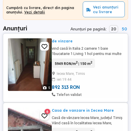
Vezi anunțuri
Cumpără cu livrare, direct din pagina
cu livrare
anunțului.
Vezi detalii
Anunțuri
20
50
Anunțuri pe pagină:
de vinzare
vind casă în Italia 2 camere 1 baie
1bucatarie 1 Living 1 hol pentru mai multe
informații sunați la numărul de tel sau
2
2
5949 RON/m
| 150 m
Iecea Mare, Timis
ieri 19:44
892 313 RON
5
Telefon validat
Casa de vanzare in Iecea Mare
6
Casă de vânzare Iecea Mare, județul Timiș
Vând casă în localitatea Iecea Mare,
județul Timiș, cu o suprafață construită de