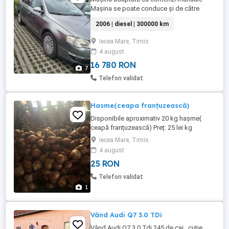
Mașina se poate conduce și de către
persoanele normale (se poate da jos
2006 | diesel | 300000 km
sistemul manual) VW Passat Motor 2,0
TDI 140cp 300.000km An 2006 Climatronic
Iecea Mare, Timis
pe două zone Cutie automată DSG Pilot
4 august
automat Autohold Navi mare Folie
omologată ...
16 780 RON
7
Telefon validat
Hasme(ceapa franțuzească)
Disponibile aproximativ 20 kg hașme(
ceapă franțuzească) Preț: 25 lei kg
Iecea Mare, Timis
4 august
25 RON
Telefon validat
1
Vând Audi Q7 3.0 TDi
Vând Audi Q7 3,0 Tdi 245 de cai , cutie