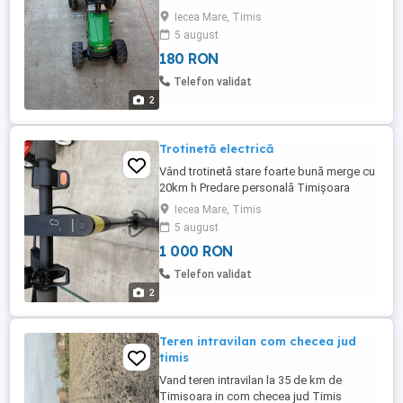
fost achiziționată separat
Iecea Mare, Timis
5 august
180 RON
Telefon validat
2
Trotinetă electrică
Vând trotinetă stare foarte bună merge cu
20km h Predare personală Timișoara
Iecea Mare, Timis
5 august
1 000 RON
Telefon validat
2
Teren intravilan com checea jud
timis
Vand teren intravilan la 35 de km de
Timisoara in com checea jud Timis