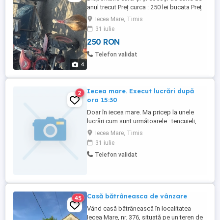
anul trecut Preț curca : 250 lei bucata Preț
cocoș: 70 lei bucata
Iecea Mare, Timis
31 iulie
250 RON
Telefon validat
4
Iecea mare. Execut lucrări după
2
ora 15:30
Doar în iecea mare. Ma pricep la unele
lucrări cum sunt următoarele : tencuieli,
ziduri faianță etc, la preț ne intelegem. Nu
Iecea Mare, Timis
fac instalații sanitare și de electricitate.
31 iulie
Pot face și alte lucruri pe lângă casa
Telefon validat
omului tăi iarba cu trimmerul. Aceste
lucruri le fac după ora 15:30 și sâmbăta. Pt
mai multe ...
Casă bătrâneasca de vânzare
45
Vând casă bătrânească în localitatea
Iecea Mare, nr. 376, situată pe un teren de