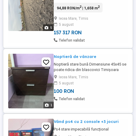
Suprafața totala de 1658 mp Cu Nr de
2
2
94,88 RON/m
| 1,658 m
casa 542 Drum asfaltat,trotuar 30.000 euro
Iecea Mare, Timis
5 august
5
157 317 RON
Telefon validat
Noptieră de vânzare
Noptieră stare bună Dimensiune 45x45 se
poate ridica din blascovici Timișoara
Iecea Mare, Timis
5 august
100 RON
Telefon validat
1
Vând ps4 cu 2 console +3 jocuri
Ps4 stare impecabilă funcțional