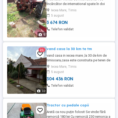
Încărcător de international spate în doi
cilindri 550
Iecea Mare, Timis
5 august
3 674 RON
Telefon validat
5
vand casa la 30 km te tm
21
vand casa in iecea mare ,la 30 de km de
timisoara,casa este construita pe teren de
1000mp,iar gradina este de 1500mp
Iecea Mare, Timis
5 august
304 436 RON
Telefon validat
10
Tractor cu pedale copii
Arată ca nou puțin folosit Se vinde fără
remorcă 180 lei Cu remorcă 230 remorca a