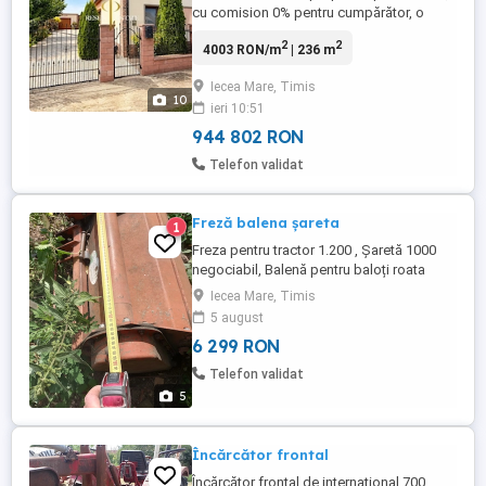
cu comision 0% pentru cumpărător, o
proprietate deosebită situată în Iecea
2
2
4003 RON/m
| 236 m
Mare, județul Timiș, ideală pentru o familie
numeroasă sau pentru cei care își doresc
Iecea Mare, Timis
liniște, spațiu și confort. Detalii tehnice:
10
ieri 10:51
Finalizată în 2012, locuința este construită
din cărămidă ...
944 802 RON
Telefon validat
Freză balena șareta
1
Freza pentru tractor 1.200 , Șaretă 1000
negociabil, Balenă pentru baloți roata
cincea 1.100 negociabil
Iecea Mare, Timis
5 august
6 299 RON
Telefon validat
5
Încărcător frontal
Încărcător frontal de international 700