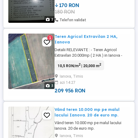
170 RON
180 RON
3
Telefon validat
Teren Agricol Extravilan 2 HA,
1
Ianova
Detalii RELEVANTE : - Teren Agricol
Extravilan 20.000mp ( 2 HA ) in Ianova -
Distanta fata de drumul principal ~ 1.2km
2
2
10,5 RON/m
| 20,000 m
- Pe teren s-au plantat aproximativ 6000
arbusti de catina acum 10 ani, acuma se
Ianova, Timis
afla intr-o stare neingrijita Pretul cerut de
azi 14:27
proprietar este de 40.000 EUR Negociabil
3
Time for ...
209 956 RON
Vând teren 10.000 mp pe malul
lacului Ianova. 20 de euro mp.
Vând teren 10.000 mp pe malul lacului
Ianova. 20 de euro mp.
Ianova, Timis