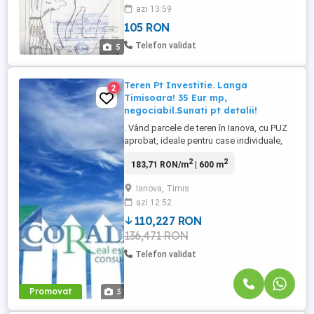
azi 13:59
105 RON
Telefon validat
5
Teren Pt Investitie. Langa
2
Timisoara! 35 Eur mp,
negociabil.Sunati pt detalii!
. Vând parcele de teren în Ianova, cu PUZ
aprobat, ideale pentru case individuale,
duplex sau servicii. * suprafețe: intre 600
2
2
183,71 RON/m
| 600 m
si 850 mp * front: intre 16 si 40 ml * acces:
drum 12 m sau direct la asfalt * fără
Ianova, Timis
utilități momentan - curentul va fi
azi 12:52
disponibil in scurt timp. Aproape de
Timișoara, zonă ...
110,227 RON
136,471 RON
Telefon validat
Promovat
3