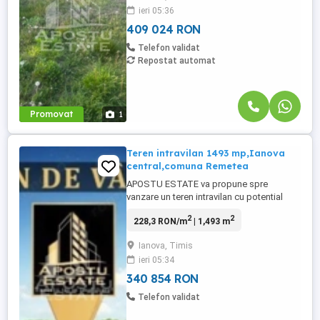
ieri 05:36
excelenta,in vatra satului Ianova . Situat in
apropiere de mijloace de transport ...
409 024 RON
Telefon validat
Repostat automat
Promovat
1
Teren intravilan 1493 mp,Ianova
central,comuna Remetea
APOSTU ESTATE va propune spre
vanzare un teren intravilan cu potential
excelent pentru constructie, situat in
2
2
228,3 RON/m
| 1,493 m
centrul localitatii Ianova, comuna Remetea
Mare, la doar aproximativ 12 km de
Ianova, Timis
Timisoara. Cu o suprafata generoasa de
ieri 05:34
1.493 mp, aceasta proprietate reprezinta
alegerea ideala atat pentru construirea ...
340 854 RON
Telefon validat