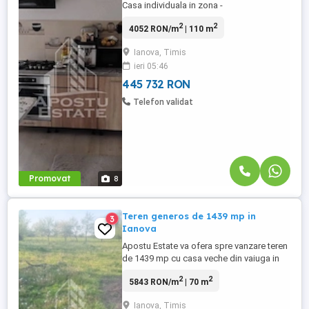
Casa individuala in zona -
Ianova(Com.Remetea Mare) Constructie
2
2
4052 RON/m
| 110 m
veche din vaiuga izolatie
exterioaracomplet renovatageamuri
Ianova, Timis
PVCacoperis nougar nou in curs de
ieri 05:46
finisare.Deschidere de 15 ml.
Compartimentare;hol lung4 camere 1
445 732 RON
bucatarie1 baiedressingpod inalt.
Telefon validat
Suprafata ...
Promovat
8
Teren generos de 1439 mp in
3
Ianova
Apostu Estate va ofera spre vanzare teren
de 1439 mp cu casa veche din vaiuga in
curte.Casa necesita renovare completa
2
2
5843 RON/m
| 70 m
,fiind o constructie veche din vaiuga
nelocuita . Utilitatiile;apa,gaz la
Ianova, Timis
poarta,curent. Zona buna,pozitie