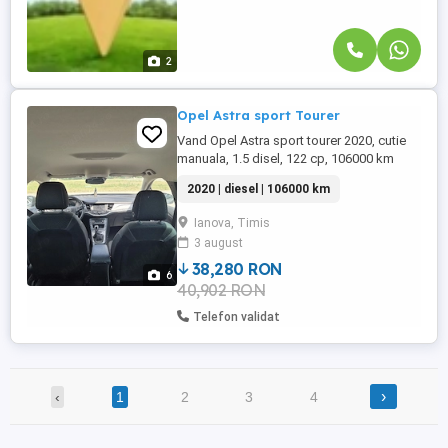
2
Opel Astra sport Tourer
Vand Opel Astra sport tourer 2020, cutie
manuala, 1.5 disel, 122 cp, 106000 km
reali, 7800 euro
2020 | diesel | 106000 km
Ianova, Timis
3 august
38,280 RON
6
40,902 RON
Telefon validat
›
‹
1
2
3
4