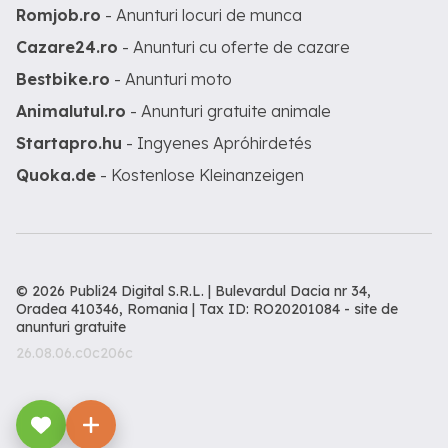
Romjob.ro
- Anunturi locuri de munca
Cazare24.ro
- Anunturi cu oferte de cazare
Bestbike.ro
- Anunturi moto
Animalutul.ro
- Anunturi gratuite animale
Startapro.hu
- Ingyenes Apróhirdetés
Quoka.de
- Kostenlose Kleinanzeigen
© 2026 Publi24 Digital S.R.L. | Bulevardul Dacia nr 34,
Oradea 410346, Romania | Tax ID: RO20201084 -
site de
anunturi gratuite
26.08.06.c0c206c