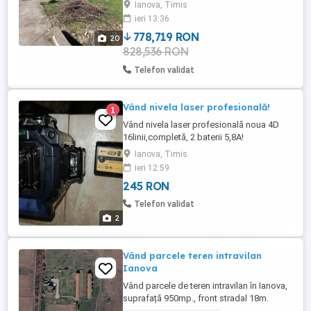
Ianova, Timis
gaz și cazan încălzire pe lemne
ieri 13:36
funcționând automat în modul
complementar. Suprafața utilă 125 mp, la
778,719 RON
20
sol ...
828,536 RON
Telefon validat
Vând nivela laser profesională!
1
Vând nivela laser profesională noua 4D
16linii,completă, 2 baterii 5,8A!
Ianova, Timis
ieri 12:59
245 RON
Telefon validat
2
Vând parcele teren intravilan
Ianova
Vând parcele de teren intravilan în Ianova,
suprafață 950mp., front stradal 18m.