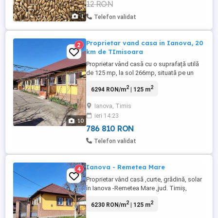
12 RON
1
Telefon validat
Proprietar vand casa in Ianova, 20
2
km de TImisoara
Proprietar vând casă cu o suprafață utilă
de 125 mp, la sol 266mp, situată pe un
teren generos de 1500mp. Casa are 3
2
2
6294 RON/m
| 125 m
camere, 2 băi,, o bucatărie mare si o
camara. In curte gasesti, vita de vie, o
Ianova, Timis
gradina de legume cu solar, o livada de
ieri 14:23
pomi fructiferi si o șură spațioasă.
10
Instalatia electrica și acoperișul ...
786 810 RON
Telefon validat
Ianova - Remetea Mare
4
Proprietar vând casă ,curte, grădină, solar
în Ianova -Remetea Mare ,jud. Timiș,
compusă din 3 camere ,2 băi, Cămară
2
2
6230 RON/m
| 125 m
alimente, Hol, bucătărie mobilată nou,
cameră tehnică unde se află centrală pe