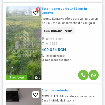
Teren generos de 1439 mp in
3
Ianova
Apostu Estate va ofera spre vanzare teren
de 1439 mp cu casa veche din vaiuga in
curte.Casa necesita renovare completa
2
2
5843 RON/m
| 70 m
,fiind o constructie veche din vaiuga
nelocuita . Utilitatiile;apa,gaz la
Ianova, Timis
poarta,curent. Zona buna,pozitie
ieri 05:36
excelenta,in vatra satului Ianova . Situat in
apropiere de mijloace de transport ...
409 024 RON
Telefon validat
Repostat automat
Promovat
1
Casa individuala
APOSTU ESTATEva ofera spre vanzare
Casa individuala in zona -
Ianova(Com.Remetea Mare) Constructie