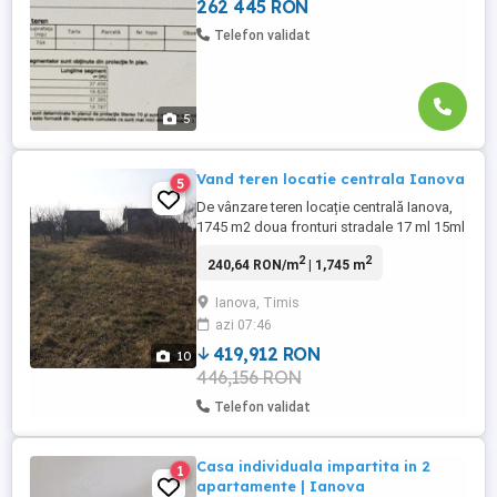
262 445 RON
Telefon validat
5
Vand teren locatie centrala Ianova
5
De vânzare teren locație centrală Ianova,
1745 m2 doua fronturi stradale 17 ml 15ml
, gaz , curent fântână la colțul străzii
2
2
240,64 RON/m
| 1,745 m
,iluminat stradal posibilitatea construirii a
doua case .
Ianova, Timis
azi 07:46
419,912 RON
10
446,156 RON
Telefon validat
Casa individuala impartita in 2
1
apartamente | Ianova