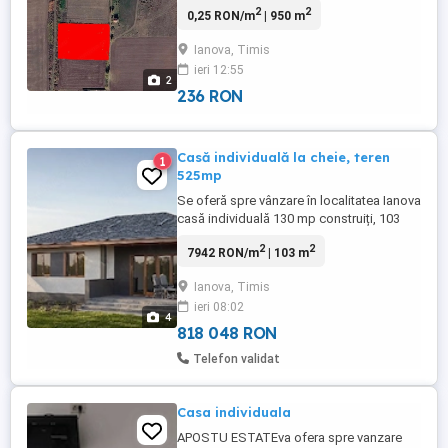
2
2
0,25 RON/m
| 950 m
Ianova, Timis
ieri 12:55
2
236 RON
Casă individuală la cheie, teren
1
525mp
Se oferă spre vânzare în localitatea Ianova
casă individuală 130 mp construiți, 103
mp utili. Dispune de 3 dormitoare, 2 băi,
2
2
7942 RON/m
| 103 m
Living și bucătărie plus terasă. Casa se
predă la cheie, cu posibilitatea
Ianova, Timis
personalizării interiorului în baza unui
ieri 08:02
buget alocat
4
818 048 RON
Telefon validat
Casa individuala
APOSTU ESTATEva ofera spre vanzare