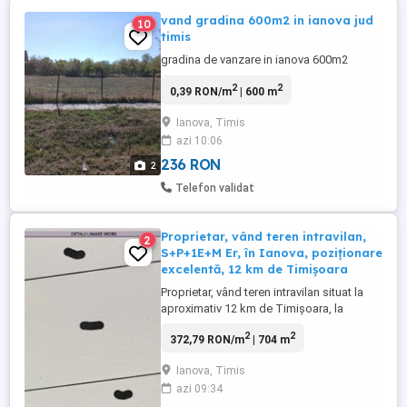
vand gradina 600m2 in ianova jud
10
timis
gradina de vanzare in ianova 600m2
2
2
0,39 RON/m
| 600 m
Ianova, Timis
azi 10:06
236 RON
2
Telefon validat
Proprietar, vând teren intravilan,
2
S+P+1E+M Er, în Ianova, poziționare
excelentă, 12 km de Timișoara
Proprietar, vând teren intravilan situat la
aproximativ 12 km de Timișoara, la
intrarea în localitatea Ianova, comuna
2
2
372,79 RON/m
| 704 m
Remetea Mare. Poziționarea este
excelentă, iar terenul este perfect pentru
Ianova, Timis
construcția unei case individuale, a unui
azi 09:34
duplex sau a unei clădiri în sistem colectiv.
Terenul este dreptunghiular, ...