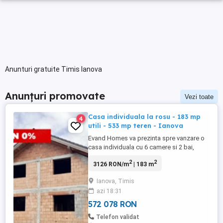
Anunturi gratuite Timis Ianova
Anunțuri promovate
Vezi toate
Casa individuala la rosu - 183 mp
4
utili - 533 mp teren - Ianova
Evand Homes va prezinta spre vanzare o
casa individuala cu 6 camere si 2 bai,
situata in Ianova, aproape de magazine,
2
2
3126 RON/m
| 183 m
biserica. Proprietatea are o suprafata utila
de 183 mp si un teren de 533 mp,
Ianova, Timis
construita in 2024, pe structura de beton +
azi 18:31
caramida. Compartimentare: - Parter: 2
dormitoare, living, baie ...
572 078 RON
Telefon validat