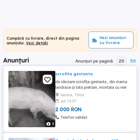
Vezi anunțuri
Cumpără cu livrare, direct din pagina
cu livrare
anunțului.
Vezi detalii
Anunțuri
20
50
Anunțuri pe pagină:
scrofita gestanta
de vânzare scrofița gestanta , din mama
landrace și tata pietrain, montata cu vier
pietrain
Ianova, Timis
azi 19:57
2 000 RON
Telefon validat
3