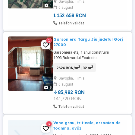
Gavojdia, Timis
de extindere: se poate ajunge până la
1
6 august
30.000 mp, prin achiziție suplimentară de
la proprietarul ...
1 152 658 RON
Telefon validat
Garsoniera Târgu Jiu judetul Gorj
1
27000
Garsoniera etaj 1 anul construirii
1993,Bulevardul Ecaterina
Teodoroiu,vizavi de fosta fabrică de
2
2
2624 RON/m
| 32 m
cabluri,(mobila cil), gaz, încălzire pe
convector,boiler în baie,plătit la zi
Gavojdia, Timis
totul,fără datorii,citește extrasul de carte
6 august
funciara,se vinde partea mea,noul
8
proprietar va face demersuri,pentru
83,982 RON
restul,se ...
141,720 RON
Telefon validat
Vand grau, triticale, orzoaica de
3
toamna, ovăz.