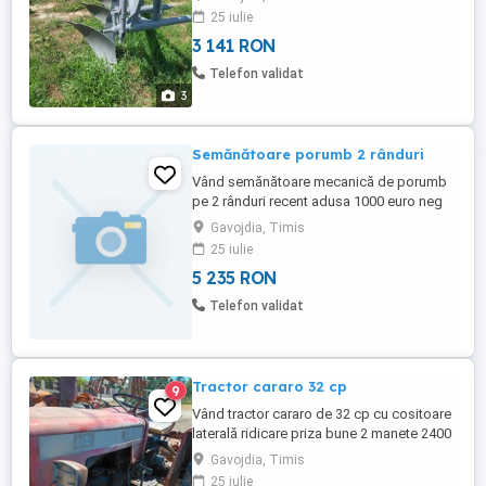
25 iulie
3 141 RON
Telefon validat
3
Semănătoare porumb 2 rânduri
Vând semănătoare mecanică de porumb
pe 2 rânduri recent adusa 1000 euro neg
Gavojdia, Timis
25 iulie
5 235 RON
Telefon validat
Tractor cararo 32 cp
9
Vând tractor cararo de 32 cp cu cositoare
laterală ridicare priza bune 2 manete 2400
euro neg
Gavojdia, Timis
25 iulie