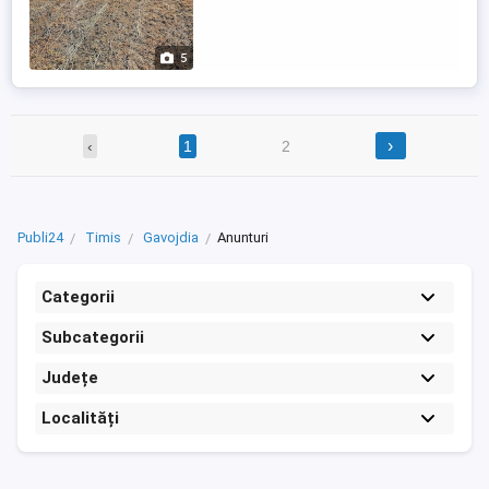
5
›
‹
1
2
Publi24
Timis
Gavojdia
Anunturi
Categorii
Subcategorii
Județe
Localități