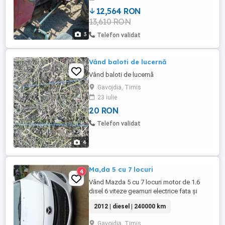
12,564 RON
13,610 RON
3
Telefon validat
Vând baloti de lucernă
Vând baloti de lucernă
Gavojdia, Timis
23 iulie
20 RON
Telefon validat
4
Ma,da 5 cu 7 locuri
4
Vând Mazda 5 cu 7 locuri motor de 1.6
disel 6 viteze geamuri electrice fata și
spate uși spate glisante geamuri fumurii
2012 | diesel | 240000 km
de fabrica abs esp srs oglinzi cromate
genți de aluminiu oglinzi electrice senzori
Gavojdia, Timis