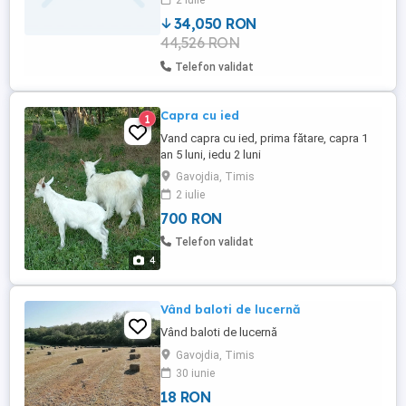
2 iulie
34,050 RON
44,526 RON
Telefon validat
Capra cu ied
1
Vand capra cu ied, prima fătare, capra 1
an 5 luni, iedu 2 luni
Gavojdia, Timis
2 iulie
700 RON
Telefon validat
4
Vând baloti de lucernă
Vând baloti de lucernă
Gavojdia, Timis
30 iunie
18 RON