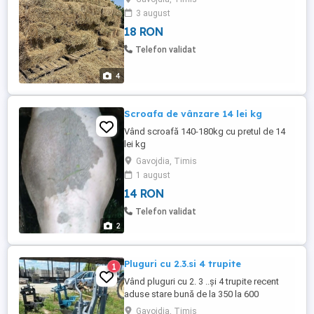
3 august
18 RON
Telefon validat
4
Scroafa de vânzare 14 lei kg
Vând scroafă 140-180kg cu pretul de 14
lei kg
Gavojdia, Timis
1 august
14 RON
Telefon validat
2
Pluguri cu 2.3.si 4 trupite
1
Vând pluguri cu 2. 3 ..și 4 trupite recent
aduse stare bună de la 350 la 600
Gavojdia, Timis