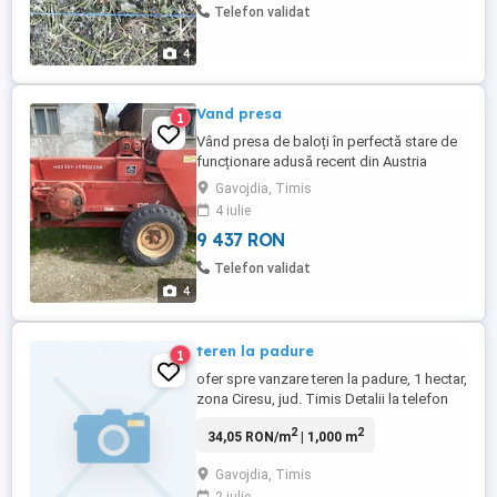
Telefon validat
4
Vand presa
1
Vând presa de baloți în perfectă stare de
funcționare adusă recent din Austria
Gavojdia, Timis
4 iulie
9 437 RON
Telefon validat
4
teren la padure
1
ofer spre vanzare teren la padure, 1 hectar,
zona Ciresu, jud. Timis Detalii la telefon
sau mesaj
2
2
34,05 RON/m
| 1,000 m
Gavojdia, Timis