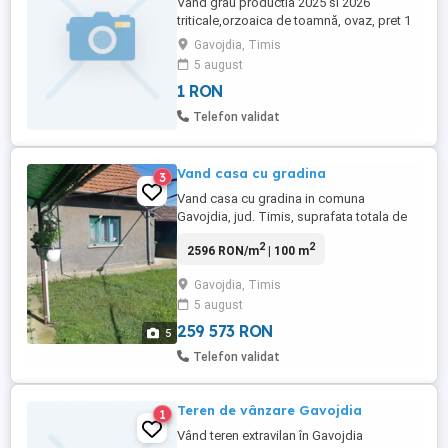
Vand grau productia 2025 si 2026
triticale,orzoaica de toamnă, ovaz, pret 1
leu kg, Timiș, GAVOJDIA, Asigur transport,
Gavojdia, Timis
in zona , contra cost la minim 1 tona
5 august
comandă.
1 RON
Telefon validat
Vand casa cu gradina
3
Vand casa cu gradina in comuna
Gavojdia, jud. Timis, suprafata totala de
3033mp, din care 2300mp teren arabil si
2
2
2596 RON/m
| 100 m
733mp curti si constructii. Mentionez ca
constructiile existente sunt vechi de
Gavojdia, Timis
demolat si ca exista canalizare si apa
5 august
potabila. WhatsApp
259 573 RON
5
Telefon validat
Teren de vânzare Gavojdia
1
Vând teren extravilan în Gavojdia