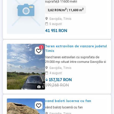
suprafață 11600 metri
2
2
3,62 RON/m
| 11,600 m
Gavojdia, Timis
5 august
41 951 RON
Teren extravilan de vanzare judetul
1
Timis
Vand teren extravilan cu suprafata de
29.000 mp situat intre comuna Gavojdia si
Jena. Are deschidere la soseaua
Gavojdia, Timis
europeana pana la calea ferata. Este
4 august
cadastrat si intabulat, direct proprietar.
157,317 RON
Pretul este de 28.000.
199,268 RON
5
vand baloti lucerna cu fan
vând baloți lucernă cu fan
Gavojdia, Timis