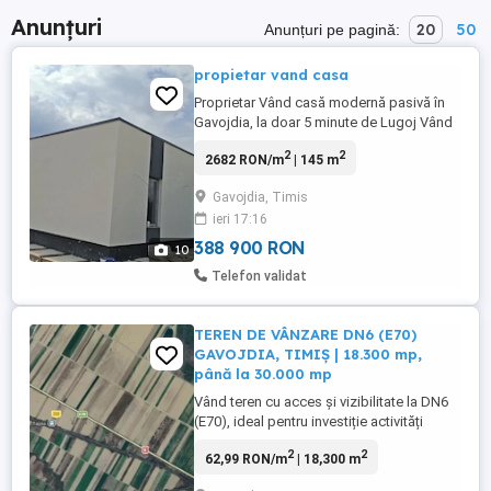
Anunțuri
20
50
Anunțuri pe pagină:
propietar vand casa
Proprietar Vând casă modernă pasivă în
Gavojdia, la doar 5 minute de Lugoj Vând
casă modernă, construită în 2026 din
2
2
2682 RON/m
| 145 m
panouri SIP de 20 cm, proiectată pentru
eficiență energetică și confort maxim.
Gavojdia, Timis
Suprafață utilă: 145 mp Terasă închisă: 25
ieri 17:16
mp Teren: 500 mp Compartimentare: * 2
dormitoare spațioase * ...
388 900 RON
10
Telefon validat
TEREN DE VÂNZARE DN6 (E70)
GAVOJDIA, TIMIȘ | 18.300 mp,
până la 30.000 mp
Vând teren cu acces și vizibilitate la DN6
(E70), ideal pentru investiție activități
industriale, depozitare sau logistică.
2
2
62,99 RON/m
| 18,300 m
Suprafață totală: 18.300 mp, pe 2 parcele
alăturate: - 12.200 mp - 6.100 mp Opțiune