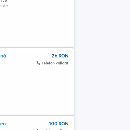
2158
 este
ină
26 RON
Telefon validat
ren
100 RON