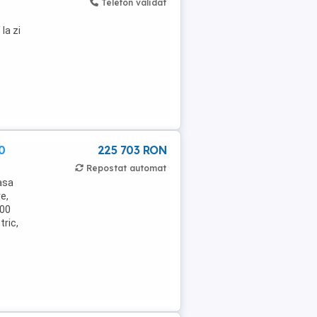
Telefon validat
la zi
0
225 703 RON
Repostat automat
asa
e,
400
tric,