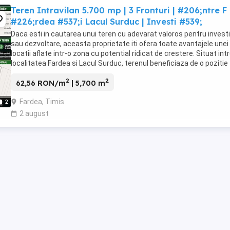
Teren Intravilan 5.700 mp | 3 Fronturi | #206;ntre F
#226;rdea #537;i Lacul Surduc | Investi #539;
Daca esti in cautarea unui teren cu adevarat valoros pentru investi
sau dezvoltare, aceasta proprietate iti ofera toate avantajele unei
locatii aflate intr-o zona cu potential ridicat de crestere. Situat int
localitatea Fardea si Lacul Surduc, terenul beneficiaza de o pozitie
excelenta, acces facil ...
2
2
62,56 RON/m
| 5,700 m
Fardea, Timis
2
2 august