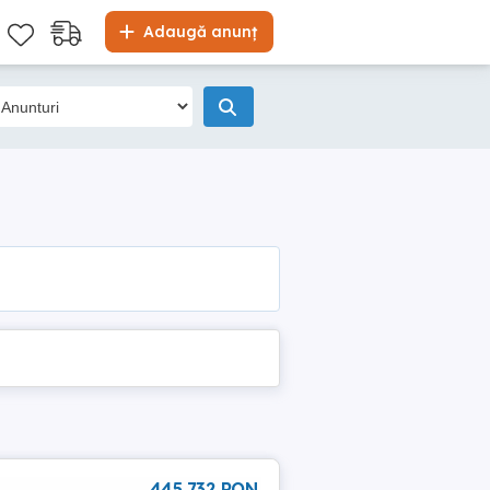
Adaugă anunț
445 732 RON