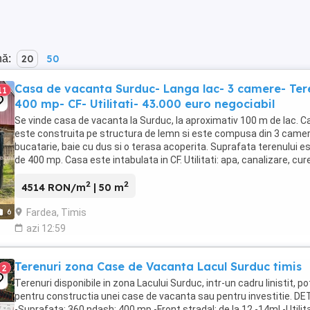
nă:
20
50
Casa de vacanta Surduc- Langa lac- 3 camere- Ter
11
400 mp- CF- Utilitati- 43.000 euro negociabil
Se vinde casa de vacanta la Surduc, la aproximativ 100 m de lac. C
este construita pe structura de lemn si este compusa din 3 camer
bucatarie, baie cu dus si o terasa acoperita. Suprafata terenului e
de 400 mp. Casa este intabulata in CF. Utilitati: apa, canalizare, cur
electric, gaz in curs ...
2
2
4514 RON/m
| 50 m
Fardea, Timis
6
azi 12:59
Terenuri zona Case de Vacanta Lacul Surduc timis
2
Terenuri disponibile in zona Lacului Surduc, intr-un cadru linistit, pot
pentru constructia unei case de vacanta sau pentru investitie. DET
-Suprafata: 360 ndash; 400 mp -Front stradal: de la 12 -14ml -Utilita