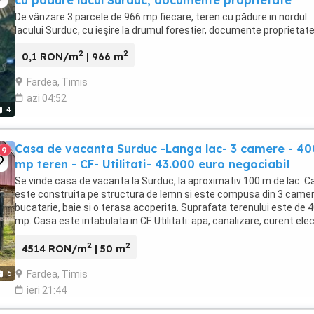
cu padure lacul Surduc, documente proprietate
De vânzare 3 parcele de 966 mp fiecare, teren cu pădure in nordul
lacului Surduc, cu ieșire la drumul forestier, documente proprietate 
2
2
0,1 RON/m
| 966 m
Fardea, Timis
azi 04:52
4
Casa de vacanta Surduc -Langa lac- 3 camere - 40
9
mp teren - CF- Utilitati- 43.000 euro negociabil
Se vinde casa de vacanta la Surduc, la aproximativ 100 m de lac. C
este construita pe structura de lemn si este compusa din 3 camer
bucatarie, baie si o terasa acoperita. Suprafata terenului este de 
mp. Casa este intabulata in CF. Utilitati: apa, canalizare, curent elec
gaz in curs de executie. Pret ...
2
2
4514 RON/m
| 50 m
Fardea, Timis
6
ieri 21:44