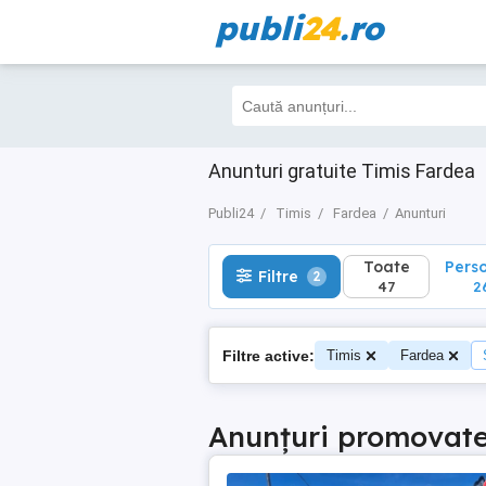
publi
24
.ro
Toate
Perso
Filtre
2
47
26
Anunturi gratuite Timis Fardea
Publi24
Timis
Fardea
Anunturi
Toate
Pers
Filtre
2
47
2
Filtre active:
Timis
Fardea
Anunțuri promovat