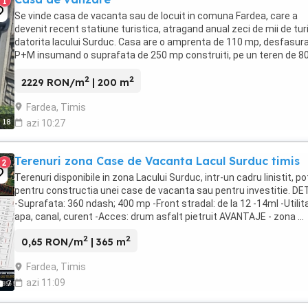
1
Se vinde casa de vacanta sau de locuit in comuna Fardea, care a
devenit recent statiune turistica, atragand anual zeci de mii de turi
datorita lacului Surduc. Casa are o amprenta de 110 mp, desfasur
P+M insumand o suprafata de 250 mp construiti, pe un teren de 8
mp, cu deschidere catre lacul ...
2
2
2229 RON/m
| 200 m
Fardea, Timis
18
azi 10:27
Terenuri zona Case de Vacanta Lacul Surduc timis
2
Terenuri disponibile in zona Lacului Surduc, intr-un cadru linistit, pot
pentru constructia unei case de vacanta sau pentru investitie. DET
-Suprafata: 360 ndash; 400 mp -Front stradal: de la 12 -14ml -Utilita
apa, canal, curent -Acces: drum asfalt pietruit AVANTAJE - zona ...
2
2
0,65 RON/m
| 365 m
Fardea, Timis
azi 11:09
7