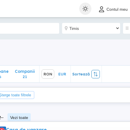
ane
Companii
RON
EUR
Sortează
Contul meu
21
oane
Companii
RON
EUR
Sortează
6
21
Șterge toate filtrele
e
–
Vezi toate
Casa de vanzare