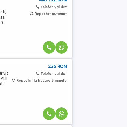
Telefon validat
sti,
Repostat automat
ata
00
236 RON
rivit
Telefon validat
ALII
Repostat la fiecare 5 minute
ti: