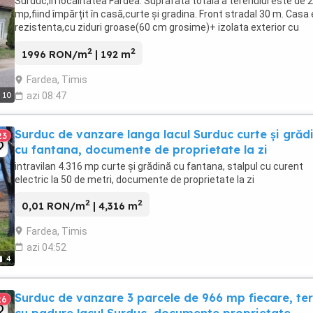
Surduc,in localitatea Fardea. Suprafata totala a terenului este de 
mp,fiind împărțit în casă,curte și gradina. Front stradal 30 m. Casa
rezistenta,cu ziduri groase(60 cm grosime)+ izolata exterior cu
polistiren de 10 cm si geamuri ...
2
2
1996 RON/m
| 192 m
Fardea, Timis
10
azi 08:47
Surduc de vanzare langa lacul Surduc curte și grăd
23
cu fantana, documente de proprietate la zi
intravilan 4.316 mp curte și grădină cu fantana, stalpul cu curent
electric la 50 de metri, documente de proprietate la zi
2
2
0,01 RON/m
| 4,316 m
Fardea, Timis
azi 04:52
4
Surduc de vanzare 3 parcele de 966 mp fiecare, te
26