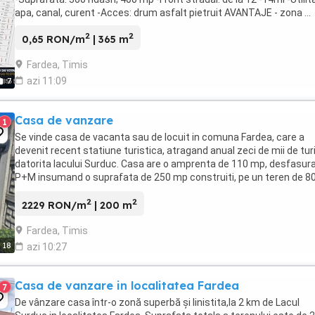
apa, canal, curent -Acces: drum asfalt pietruit AVANTAJE - zona ...
2
2
0,65 RON/m
| 365 m
Fardea, Timis
azi 11:09
7
Casa de vanzare
1
Se vinde casa de vacanta sau de locuit in comuna Fardea, care a
devenit recent statiune turistica, atragand anual zeci de mii de turi
datorita lacului Surduc. Casa are o amprenta de 110 mp, desfasur
P+M insumand o suprafata de 250 mp construiti, pe un teren de 8
mp, cu deschidere catre lacul ...
2
2
2229 RON/m
| 200 m
Fardea, Timis
18
azi 10:27
Casa de vanzare in localitatea Fardea
7
De vânzare casa într-o zonă superbă și linistita,la 2 km de Lacul