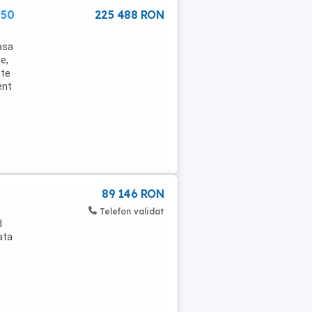
-50
225 488 RON
asa
e,
ste
ent
89 146 RON
Telefon validat
d
fata