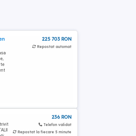
en
225 703 RON
Repostat automat
asa
e,
ste
ent
236 RON
rivit
Telefon validat
ALII
Repostat la fiecare 5 minute
ti: