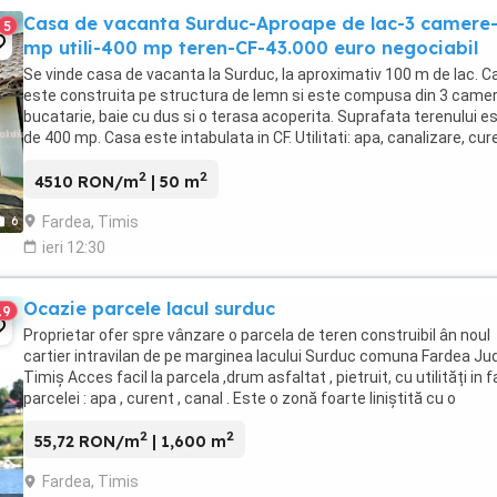
Casa de vacanta Surduc-Aproape de lac-3 camere
5
mp utili-400 mp teren-CF-43.000 euro negociabil
Se vinde casa de vacanta la Surduc, la aproximativ 100 m de lac. C
este construita pe structura de lemn si este compusa din 3 camer
bucatarie, baie cu dus si o terasa acoperita. Suprafata terenului e
de 400 mp. Casa este intabulata in CF. Utilitati: apa, canalizare, cur
electric, gaz in curs ...
2
2
4510 RON/m
| 50 m
Fardea, Timis
6
ieri 12:30
Ocazie parcele lacul surduc
19
Proprietar ofer spre vânzare o parcela de teren construibil ân noul
cartier intravilan de pe marginea lacului Surduc comuna Fardea Ju
Timiș Acces facil la parcela ,drum asfaltat , pietruit, cu utilități in 
parcelei : apa , curent , canal . Este o zonă foarte liniștită cu o
panoramă deosebită. Parcela ...
2
2
55,72 RON/m
| 1,600 m
Fardea, Timis