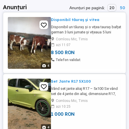
Anunțuri
20
50
Anunțuri pe pagină:
Disponibil tăuraș și vitea
Disponibil un tăuraș și o vițea tauraș balțat
german 3 luni jumate și vițeaua 5 luni
jumate bălțată german se vinde la pachet
Comlosu Mic, Timis
mai multe detalii la nu răspund la mesaje
azi 11:07
8 500 RON
Telefon validat
4
Set Jante R17 5X100
Vând set jante aliaj R17 – 5x100 Se vând
set de 4 jante din aliaj, dimensiune R17,
prindere 5x100. Jantele sunt în stare bună,
Comlosu Mic, Timis
culoare negru cu bandă verde pe margine,
azi 10:25
având un aspect sport și deosebit. Nu
1 000 RON
prezintă fisuri sau suduri. Potrivite pentru
modele compatibile cu prinderea 5x100
(Seat, VW, Skoda, ...
4