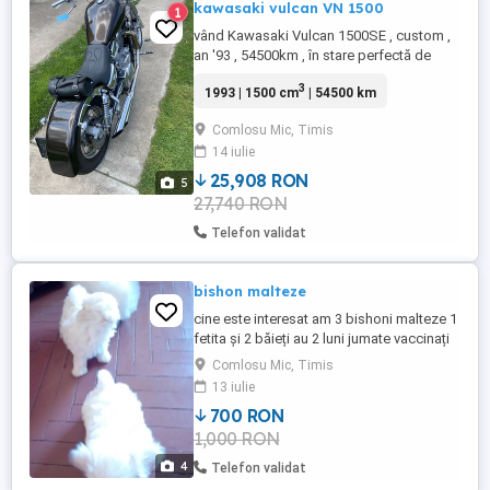
kawasaki vulcan VN 1500
1
vând Kawasaki Vulcan 1500SE , custom ,
an '93 , 54500km , în stare perfectă de
funcționare, motocicleta are RAR făcut și
3
1993 | 1500 cm
| 54500 km
CIV , este pregătită pentru înmatriculare și
este în stare perfectă de funcționare .
Comlosu Mic, Timis
14 iulie
25,908 RON
5
27,740 RON
Telefon validat
bishon malteze
cine este interesat am 3 bishoni malteze 1
fetita și 2 băieți au 2 luni jumate vaccinați
deparazitați mai multe detali la nr
Comlosu Mic, Timis
13 iulie
700 RON
1,000 RON
4
Telefon validat