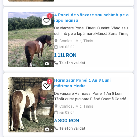
4 Ponei de vânzare sau schimb pe o
1
iapă manza
De vânzare Ponei Tinerii Cuminți Vând sau
schimb pe o Iapă mare Mânză Zona Timiș
(
Comlosu Mic, Timis
ieri 03:09
1 111 RON
Telefon validat
4
Harmasar Ponei 1 An 8 Luni
1
mărimea Medie
De vânzare Harmasar Ponei 1 An 8 Luni
Tânăr curat picioare Blând Coamă Coadă
sănătos 3800 Lei Neg Timiș Jimbolia
Comlosu Mic, Timis
ieri 03:04
3 800 RON
Telefon validat
2