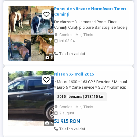
Ponei de vânzare Harmăsari Tineri
Cuminți
De vânzare 3 Harmasari Ponei Tineri
Cuminți Curați picioare Sănătoși se face și
schimb Schimbare doar cu Poneiță tânără
Comlosu Mic, Timis
Sau Iapă Mare Tânără
ieri 03:04
Telefon validat
3
Nissan X-Trail 2015
* Motor 1600 * 163 CP * Benzina * Manual
* Euro 6 * Carte service * SUV * Kilometri:
213415 km * Discuri si placute noi pe
2015 | benzina | 213415 km
spate * Distributie lant * Ulei, filtru nou *
Camere 360 * Roti iarna si vara * Carlig de
Comlosu Mic, Timis
remorcare * Detalii la telefon: * Unic
2 august
propietar in Germania * Inspectia tehnica
pe 2 a ...
51 915 RON
6
Telefon validat