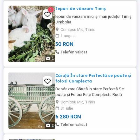
Iepuri de vânzare Timiș
1
Iepuri de vânzare mici și mari județul Timiș
Jimbolia
Comlosu Mic, Timis
1 august
50 RON
Telefon validat
1
Căruță În stare Perfectă se poate și
folosi Complecta
De vânzare Căruță În stare Perfectă Se
poate și Folosi Este Complecta Rudă
Ladă șiț 2 crucite de 2 cai Prețul 1200 Neg
Comlosu Mic, Timis
31 iulie
6 280 RON
Telefon validat
2