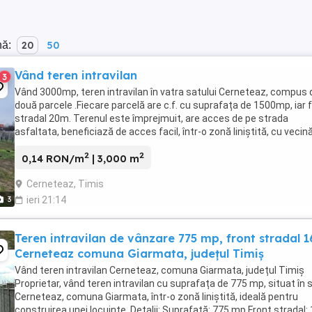
nă:
20
50
Vând teren intravilan
3
Vând 3000mp, teren intravilan în vatra satului Cerneteaz, compus 
două parcele .Fiecare parcelă are c.f. cu suprafața de 1500mp, iar 
stradal 20m. Terenul este împrejmuit, are acces de pe strada
asfaltata, beneficiază de acces facil, într-o zonă liniștită, cu vecin
deja construite. Toate ...
2
2
0,14 RON/m
| 3,000 m
Cerneteaz, Timis
3
ieri 21:14
Teren intravilan de vânzare 775 mp, front stradal 
Cerneteaz comuna Giarmata, județul Timiș
Vând teren intravilan Cerneteaz, comuna Giarmata, județul Timiș
Proprietar, vând teren intravilan cu suprafața de 775 mp, situat în 
Cerneteaz, comuna Giarmata, într-o zonă liniștită, ideală pentru
construirea unei locuințe. Detalii: Suprafață: 775 mp Front stradal: