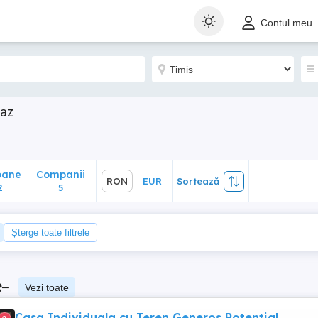
ane
Companii
RON
EUR
Sortează
Contul meu
5
eaz
oane
Companii
RON
EUR
Sortează
2
5
Șterge toate filtrele
e
–
Vezi toate
Casa Individuala cu Teren Generos Potential