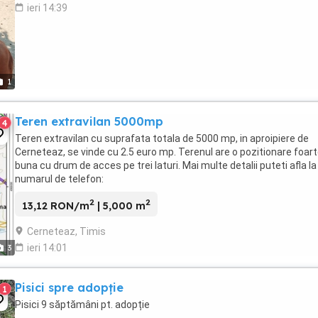
ieri 14:39
1
Teren extravilan 5000mp
4
Teren extravilan cu suprafata totala de 5000 mp, in aproipiere de
Cerneteaz, se vinde cu 2.5 euro mp. Terenul are o pozitionare foar
buna cu drum de acces pe trei laturi. Mai multe detalii puteti afla la
numarul de telefon:
2
2
13,12 RON/m
| 5,000 m
Cerneteaz, Timis
ieri 14:01
3
Pisici spre adopție
1
Pisici 9 săptămâni pt. adopție