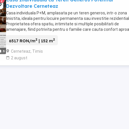
2
Dezvoltare Cerneteaz
Casa individuala P+M, amplasata pe un teren generos, intr-o zona
linistita, ideala pentru locuire permanenta sau investitie rezidential
Proprietatea ofera spatiu, intimitate si multiple posibilitati de
amenajare, fiind potrivita pentru o familie care cauta confort apro
de oras. -Compartimentare ...
2
2
6517 RON/m
| 152 m
Cerneteaz, Timis
6
2 august