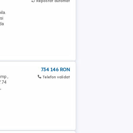
Repostat automat
ila.
si
ada
734 146 RON
0mp ,
Telefon validat
7.74
,