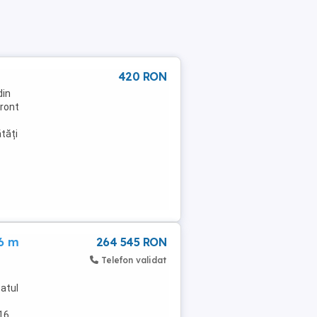
420 RON
din
front
ătăți
16 m
264 545 RON
Telefon validat
satul
 16