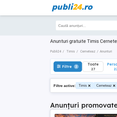
publi
24
.ro
Toate
Perso
Filtre
2
27
22
Anunturi gratuite Timis Cernet
Publi24
Timis
Cerneteaz
Anunturi
Toate
Pers
Filtre
2
27
2
Filtre active:
Timis
Cerneteaz
Anunțuri promovat