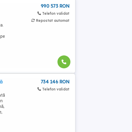
990 573 RON
Telefon validat
Repostat automat
a.
ape
tă
734 146 RON
Telefon validat
ată
in
nă,
e,