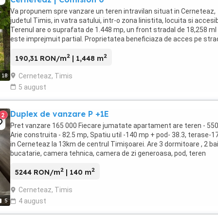
Va propunem spre vanzare un teren intravilan situat in Cerneteaz,
judetul Timis, in vatra satului, intr-o zona linistita, locuita si accesib
Terenul are o suprafata de 1.448 mp, un front stradal de 18,258 ml 
este imprejmuit partial. Proprietatea beneficiaza de acces pe str
asfaltata si este ...
2
2
190,31 RON/m
| 1,448 m
Cerneteaz, Timis
18
5 august
Duplex de vanzare P +1E
2
Pret vanzare 165 000 Fiecare jumatate apartament are teren - 55
Arie construita - 82.5 mp, Spatiu util -140 mp + pod- 38.3, terase-1
in Cerneteaz la 13km de centrul Timișoarei. Are 3 dormitoare , 2 bai
bucatarie, camera tehnica, camera de zi generoasa, pod, teren
adecvat pentru orice ...
2
2
5244 RON/m
| 140 m
Cerneteaz, Timis
5
4 august