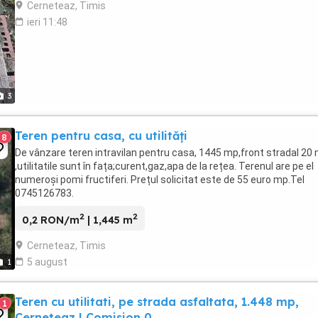
Cerneteaz, Timis
ieri 11:48
3
Teren pentru casa, cu utilități
8
De vânzare teren intravilan pentru casa, 1445 mp,front stradal 20
,utilitatile sunt în fața;curent,gaz,apa de la rețea. Terenul are pe el
numeroși pomi fructiferi. Prețul solicitat este de 55 euro mp.Tel
0745126783.
2
2
0,2 RON/m
| 1,445 m
Cerneteaz, Timis
5 august
1
Teren cu utilitati, pe strada asfaltata, 1.448 mp,
1
Cerneteaz | Comision 0