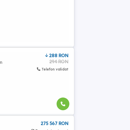
288 RON
294 RON
 m
Telefon validat
275 567 RON