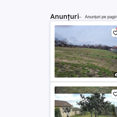
Anunțuri
–
Anunțuri pe pagi