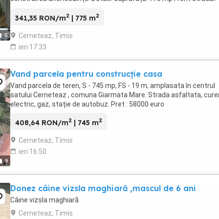
ml Teren împrejmuit Stradă ...
2
2
341,35 RON/m
| 775 m
Cerneteaz, Timis
5
ieri 17:33
Vand parcela pentru construcție casa
Vand parcela de teren, S - 745 mp, FS - 19 m, amplasata în centrul
satului Cerneteaz , comuna Giarmata Mare. Strada asfaltata, cure
electric, gaz, stație de autobuz. Pret : 58000 euro
2
2
408,64 RON/m
| 745 m
Cerneteaz, Timis
ieri 16:50
9
Donez câine vizsla maghiară ,mascul de 6 ani
Câine vizsla maghiară
Cerneteaz, Timis