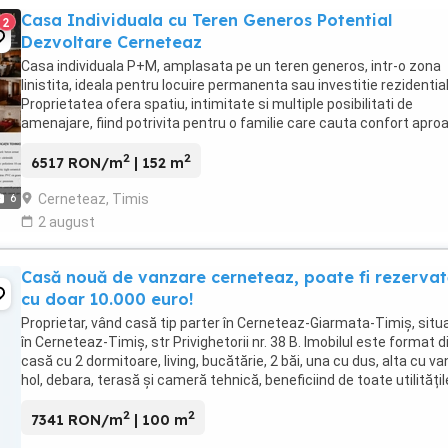
Casa Individuala cu Teren Generos Potential
2
Dezvoltare Cerneteaz
Casa individuala P+M, amplasata pe un teren generos, intr-o zona
linistita, ideala pentru locuire permanenta sau investitie rezidential
Proprietatea ofera spatiu, intimitate si multiple posibilitati de
amenajare, fiind potrivita pentru o familie care cauta confort apro
de oras. -Compartimentare ...
2
2
6517 RON/m
| 152 m
Cerneteaz, Timis
6
2 august
Casă nouă de vanzare cerneteaz, poate fi rezerva
cu doar 10.000 euro!
Proprietar, vând casă tip parter în Cerneteaz-Giarmata-Timiș, situ
în Cerneteaz-Timiș, str Privighetorii nr. 38 B. Imobilul este format d
casă cu 2 dormitoare, living, bucătărie, 2 băi, una cu dus, alta cu va
hol, debara, terasă și cameră tehnică, beneficiind de toate utilitățil
apă, canal, ...
2
2
7341 RON/m
| 100 m