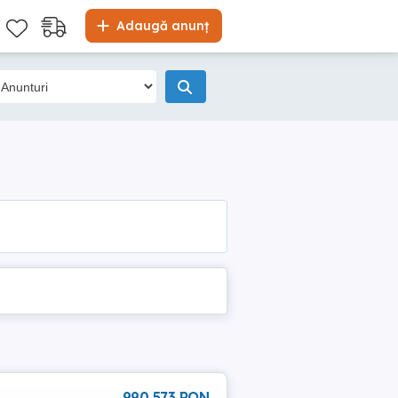
Adaugă anunț
990 573 RON