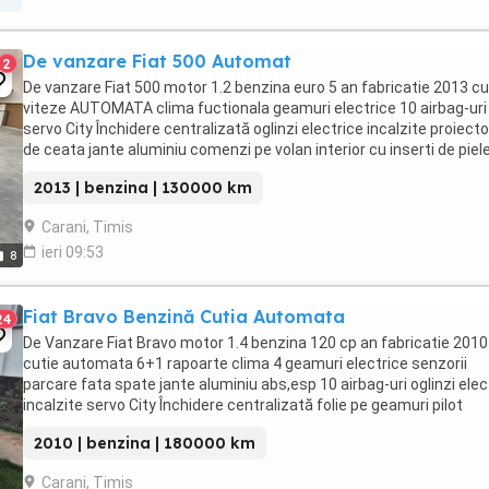
De vanzare Fiat 500 Automat
2
De vanzare Fiat 500 motor 1.2 benzina euro 5 an fabricatie 2013 cu
viteze AUTOMATA clima fuctionala geamuri electrice 10 airbag-uri
servo City Închidere centralizată oglinzi electrice incalzite proiect
de ceata jante aluminiu comenzi pe volan interior cu inserti de piel
jante aluminiu ...
2013 | benzina | 130000 km
Carani, Timis
ieri 09:53
8
Fiat Bravo Benzină Cutia Automata
24
De Vanzare Fiat Bravo motor 1.4 benzina 120 cp an fabricatie 2010
cutie automata 6+1 rapoarte clima 4 geamuri electrice senzorii
parcare fata spate jante aluminiu abs,esp 10 airbag-uri oglinzi elec
incalzite servo City Închidere centralizată folie pe geamuri pilot
automat computer ...
2010 | benzina | 180000 km
Carani, Timis