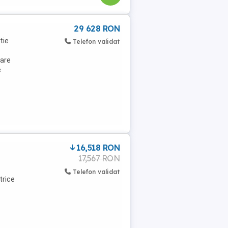
29 628 RON
tie
Telefon validat
oare
e
16,518 RON
17,567 RON
Telefon validat
trice