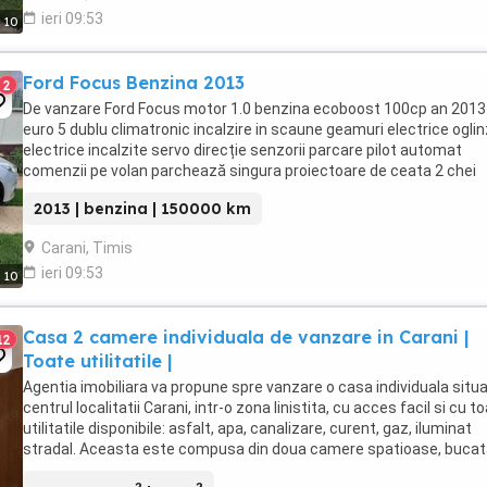
ieri 09:53
10
Ford Focus Benzina 2013
2
De vanzare Ford Focus motor 1.0 benzina ecoboost 100cp an 2013
euro 5 dublu climatronic incalzire in scaune geamuri electrice oglin
electrice incalzite servo direcție senzorii parcare pilot automat
comenzii pe volan parchează singura proiectoare de ceata 2 chei
abs,esp senzorii de ploaie ...
2013 | benzina | 150000 km
Carani, Timis
ieri 09:53
10
Casa 2 camere individuala de vanzare in Carani |
12
Toate utilitatile |
Agentia imobiliara va propune spre vanzare o casa individuala situa
centrul localitatii Carani, intr-o zona linistita, cu acces facil si cu t
utilitatile disponibile: asfalt, apa, canalizare, curent, gaz, iluminat
stradal. Aceasta este compusa din doua camere spatioase, bucata
baie, hol, ...
2
2