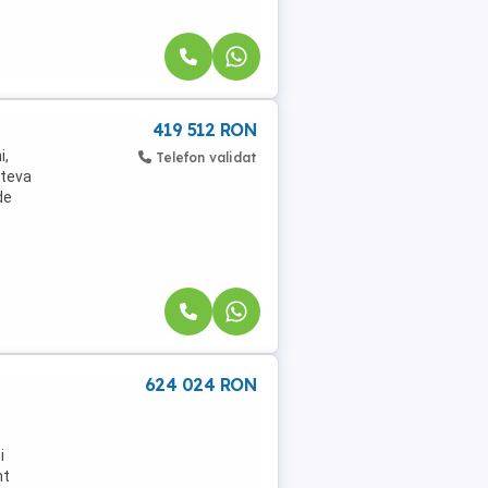
419 512 RON
i,
Telefon validat
âteva
de
624 024 RON
i
nt