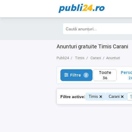
publi
24
.ro
Toate
Perso
Filtre
2
36
26
Anunturi gratuite Timis Carani
Publi24
Timis
Carani
Anunturi
Toate
Pers
Filtre
2
36
2
Filtre active:
Timis
Carani
Ș