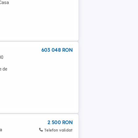
 Casa
603 048 RON
00
e de
2 500 RON
na
Telefon validat