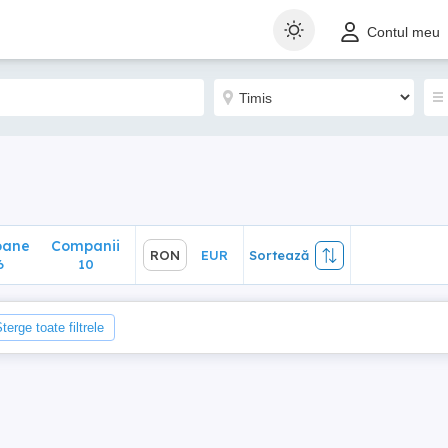
ane
Companii
RON
EUR
Sortează
Contul meu
10
oane
Companii
RON
EUR
Sortează
6
10
terge toate filtrele