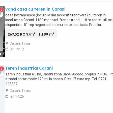
vand casa cu teren in Carani
7
casa batraneasca (locuibila dar necesita renovare) cu teren in
localitatea Carani. 1189 mp total. front stradal - 18 m toate utilitati
disponibile. 51 mp negociabil terenul este pe strada Prunilor.
2
2
267,52 RON/m
| 1,189 m
Carani, Timis
ieri 19:12
3
Teren industrial Carani
1
Teren industrial 4,5 ha, Carani zona Gara- Alcedo. propus in PUG. Fr
stradal aproximativ 120 m. la sosea. Pret 17 euro mp. Tel: 0721-
442227.
Carani, Timis
ieri 14:26