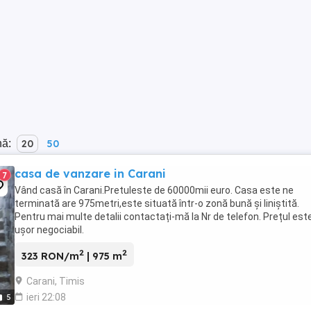
nă:
20
50
casa de vanzare in Carani
7
Vând casă în Carani.Pretuleste de 60000mii euro. Casa este ne
terminată are 975metri,este situată într-o zonă bună și liniștită.
Pentru mai multe detalii contactați-mă la Nr de telefon. Prețul est
ușor negociabil.
2
2
323 RON/m
| 975 m
Carani, Timis
ieri 22:08
5