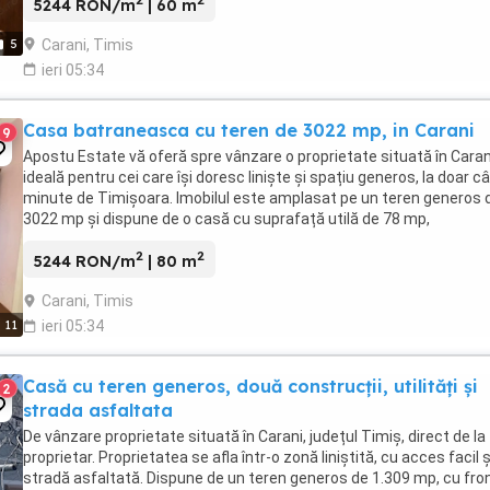
5244 RON/m
| 60 m
Carani, Timis
5
ieri 05:34
Casa batraneasca cu teren de 3022 mp, in Carani
9
Apostu Estate vă oferă spre vânzare o proprietate situată în Caran
ideală pentru cei care își doresc liniște și spațiu generos, la doar c
minute de Timișoara. Imobilul este amplasat pe un teren generos 
3022 mp și dispune de o casă cu suprafață utilă de 78 mp,
compartimentată practic în 3 camere ...
2
2
5244 RON/m
| 80 m
Carani, Timis
11
ieri 05:34
Casă cu teren generos, două construcții, utilități și
2
strada asfaltata
De vânzare proprietate situată în Carani, județul Timiș, direct de la
proprietar. Proprietatea se afla într-o zonă liniștită, cu acces facil ș
stradă asfaltată. Dispune de un teren generos de 1.309 mp, cu fro