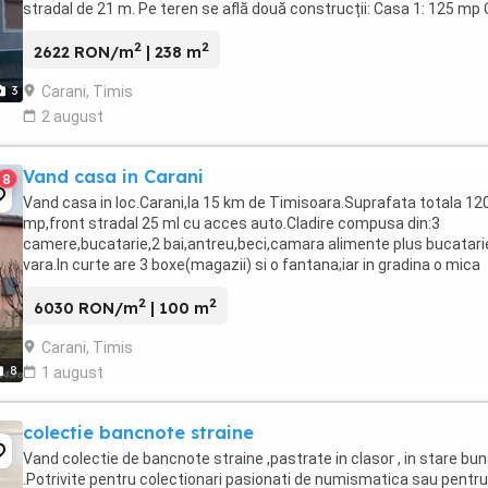
stradal de 21 m. Pe teren se află două construcții: Casa 1: 125 mp
2 + garaj + anexa: ...
2
2
2622 RON/m
| 238 m
Carani, Timis
3
2 august
Vand casa in Carani
8
Vand casa in loc.Carani,la 15 km de Timisoara.Suprafata totala 12
mp,front stradal 25 ml cu acces auto.Cladire compusa din:3
camere,bucatarie,2 bai,antreu,beci,camara alimente plus bucatari
vara.In curte are 3 boxe(magazii) si o fantana;iar in gradina o mica
livadade pomi fructiferi.Incalzirea ...
2
2
6030 RON/m
| 100 m
Carani, Timis
8
1 august
colectie bancnote straine
Vand colectie de bancnote straine ,pastrate in clasor , in stare bu
.Potrivite pentru colectionari pasionati de numismatica sau pentru