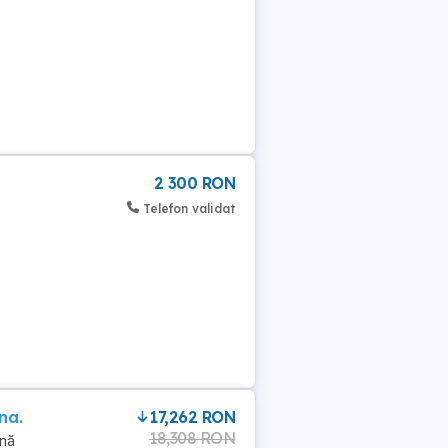
2 300 RON
Telefon validat
na.
17,262 RON
18,308 RON
ină