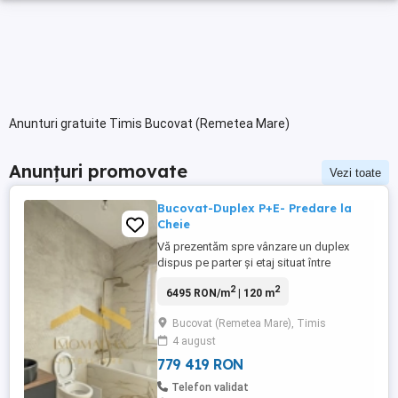
Anunturi gratuite Timis Bucovat (Remetea Mare)
Anunțuri promovate
Vezi toate
Bucovat-Duplex P+E- Predare la
Cheie
Vă prezentăm spre vânzare un duplex
dispus pe parter și etaj situat între
Remetea Mare și Bucovăț. Duplexul
2
2
6495 RON/m
| 120 m
beneficiază de sistem de incalzire prin
pardoseală,pompă de căldură de
Bucovat (Remetea Mare), Timis
10kw,panouri fotovoltaice de
4 august
8.8Kw,izolație exterioară polistiren de 15
cm eps100.,ferestre Rehau,termostate de
779 419 RON
ambient pentru ...
Telefon validat