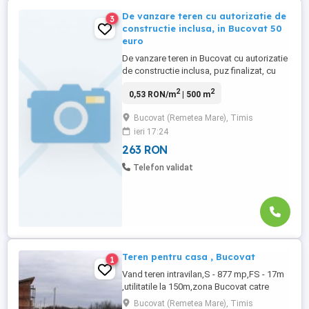
De vanzare teren cu autorizatie de
3
constructie inclusa, in Bucovat 50
euro
De vanzare teren in Bucovat cu autorizatie
de constructie inclusa, puz finalizat, cu
utilitatile existente si incluse : apa, gaz,
2
2
0,53 RON/m
| 500 m
curent, drum , cu suprafete intre 500 ,
pretul este de 50 euro mp+TVA Se poate
Bucovat (Remetea Mare), Timis
achizitiona si in rate direct de la
ieri 17:24
dezvoltator P
263 RON
Telefon validat
Teren pentru casa , Bucovat
1
Vand teren intravilan,S - 877 mp,FS - 17m
,utilitatile la 150m,zona Bucovat catre
Bazosul .Pret : 40000 euro
Bucovat (Remetea Mare), Timis