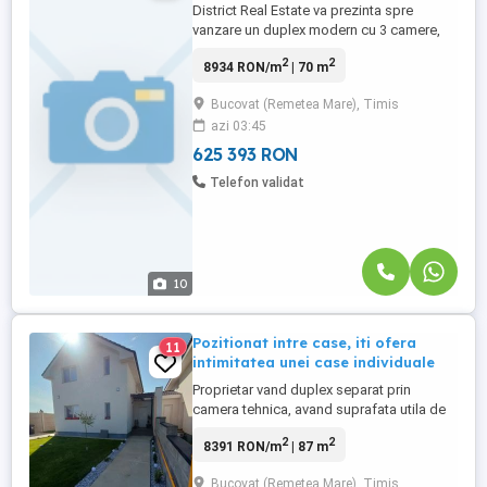
District Real Estate va prezinta spre
vanzare un duplex modern cu 3 camere,
situat in Bucovat, in apropiere de primarie,
2
2
8934 RON/m
| 70 m
magazine si alte puncte de interes.
Duplexul se desfasoara pe o suprafata
Bucovat (Remetea Mare), Timis
utila de 70mp + terasa de 12mp și este
azi 03:45
amplasat pe un teren de 263mp.
Compartimentarea proprietatii este ...
625 393 RON
Telefon validat
10
Pozitionat intre case, iti ofera
11
intimitatea unei case individuale
Proprietar vand duplex separat prin
camera tehnica, avand suprafata utila de
87 mp, terenul aferent casei este de 284
2
2
8391 RON/m
| 87 m
mp, situat in comuna Bucovat. Accesul
fiind unul foarte facil, se poate ajunge prin
Bucovat (Remetea Mare), Timis