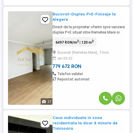
Bucovat-Duplex P+E-Finisaje la
Alegere
Direct de la proprietar oferim spre vanzare
duplex P+E situat intre Remetea Mare si
Bucovat cu acces facil spre
2
2
6497 RON/m
| 120 m
Timisoara,aproape de mijloacele de
transport in comun. Compartimentare
Bucovat (Remetea Mare), Timis
Parter-hol,baie,camera
ieri 09:33
tehnica,living,bucatarie,terasa acoperita
Etaj-hol,baie,3 dormitoare Suprafata utila-
779 672 RON
120mp Suprafata ...
Telefon validat
Repostat automat
17
Casa individuala in zona
rezidentiala la doar 8 minute de
Timisoara.