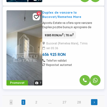
Duplex de vanzare la
4
Bucovat/Remetea Mare
Apostu Estate va ofera spre vanzare
Duplex pozitie buna,in apropiere de
mijloace de transport in
2
2
9385 RON/m
| 70 m
comun,magazine,scola,gradinita,etc.
Constructie din caramida cu regim de
Bucovat (Remetea Mare), Timis
inaltime P,avand tamplarie din geam
ieri 05:36
Tripan,izolatie exterioara de 15 cu eps
80,cu placa de beton peste parter,avan
656 925 RON
pozibilitatea ...
Telefon validat
Repostat automat
Promovat
7
›
‹
1
2
…
27
28