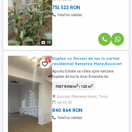
traficul urban,beneficiind de Padurea
Bistra si raul Bega in apropiere.
751 522 RON
Constructia ...
Telefon validat
18
Duplex cu finisari de lux in cartier
2
rezidential Remetea Mare,Bucovat
Apostu Estate va ofera spre vanzare
Duplex de lux la doar 8 minute de
Timisoara. Constructie ridicata pe regim
2
2
7007 RON/m
| 120 m
de inaltime P+M ,avand o suprafata utila
de 120 mp si teren de 280 mp situata in
Bucovat (Remetea Mare), Timis
zona rezidentiala retrasa de agitatia si
ieri 05:45
traficul urban,beneficiind de Padurea
Bistra si raul Bega in apropiere.
840 864 RON
Constructia ...
Telefon validat