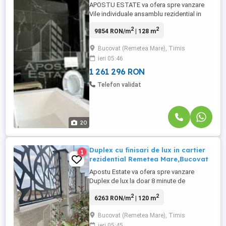
APOSTU ESTATE va ofera spre vanzare
Vile individuale ansamblu rezidential in
zona - Bucovat (Remetea Mare)
2
2
9854 RON/m
| 128 m
Constructie nouaregim de inaltime
P+M,toate utilitatiile,zona rezidentiala.
Bucovat (Remetea Mare), Timis
Compartimentare:hol de acces,3
ieri 05:46
dormitoare,living,bucatarie inchisa,3 bai, 1
dressing,1 camara,1 terasa 24mp,2
1 261 296 RON
balcoane ...
Telefon validat
20
Duplex cu finisari de lux in cartier
1
rezidential Remetea Mare,Bucovat
Apostu Estate va ofera spre vanzare
Duplex de lux la doar 8 minute de
Timisoara. Constructie ridicata pe regim
2
2
6263 RON/m
| 120 m
de inaltime P+M ,avand o suprafata utila
de 120 mp si teren de 280 mp situata in
Bucovat (Remetea Mare), Timis
zona rezidentiala retrasa de agitatia si
ieri 05:45