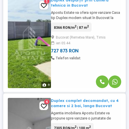
Duplex despărțit prin camera
1
tehnica in Bucovat
Apostu Estate va ofera spre vanzare Casa
tip Duplex modern situat în Bucovat la
doar 15 km.de Timișoara, în zona liniștită,
2
2
8366 RON/m
| 87 m
în apropiere de mijloace de transport
,magazine, etc. Constructie ridicata pe
Bucovat (Remetea Mare), Timis
regim de înălțime P +M,din caramida Cu
ieri 05:44
tamplarie Pvc din geam Tripan de calitate.
727 873 RON
Telefon validat
9
Duplex complet decomandat, cu 4
4
camere si 2 bai, langa Bucovat
Agentia imobiliara Apostu Estate va
propune spre vanzare o jumatate de
duplex cu 4 camere, 2 bai si 1 balcon,
2
2
7305 RON/m
| 100 m
situata in judetul Timis, localitatea Bazosu