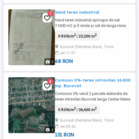
Vand teren industrial
7
Vand teren industrial aproape de sat
11600 m2 și îl vinde și cel de langa mine
tot la fel 11600 m2.Se pot construi numai
2
2
0 RON/m
| 23,200 m
hale pe el. Front stradal 44m2
Bucovat (Remetea Mare), Timis
ieri 11:07
68 RON
1
Comsion 0%-teren intravilan 16.800
8
mp. Bucovat
Comision 0%-vand 2 parcele alaturate de
teren intravilan Bucovat langa Cartier Maria
S=16.800 mp front 50 ml. si S=19.800 mp.
2
2
0 RON/m
| 36,600 m
front 60 ml.pret 25 eur mp ( 2 CF separate)
Bucovat (Remetea Mare), Timis
ieri 09:43
1
131 RON