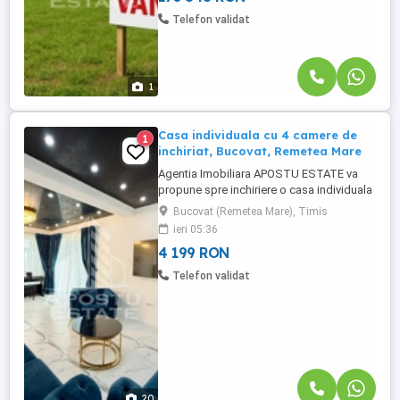
Telefon validat
1
Casa individuala cu 4 camere de
1
inchiriat, Bucovat, Remetea Mare
Agentia Imobiliara APOSTU ESTATE va
propune spre inchiriere o casa individuala
situata in apropiere de Timișoara, intr-o
Bucovat (Remetea Mare), Timis
zona linistita si bine conectata, ideala
ieri 05:36
pentru o familie care isi doreste confort si
4 199 RON
acces rapid catre oras in Bucovat,
Remetea Mare. Detalii principale:
Telefon validat
Suprafata utila: 131 mp Suprafata ...
20