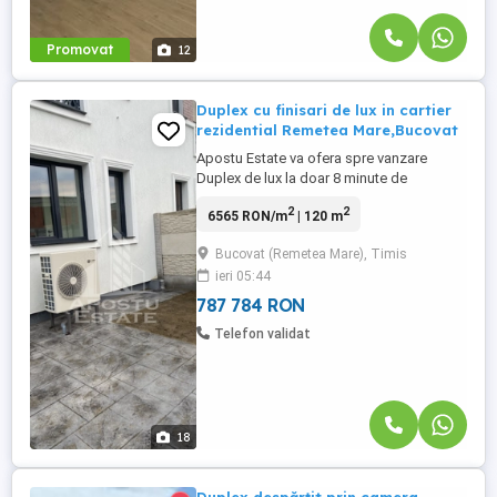
Promovat
12
Duplex cu finisari de lux in cartier
rezidential Remetea Mare,Bucovat
Apostu Estate va ofera spre vanzare
Duplex de lux la doar 8 minute de
Timisoara. Constructie ridicata pe regim
2
2
6565 RON/m
| 120 m
de inaltime P+M ,avand o suprafata utila
de 120 mp si teren de 280 mp situata in
Bucovat (Remetea Mare), Timis
zona rezidentiala retrasa de agitatia si
ieri 05:44
traficul urban,beneficiind de Padurea
Bistra si raul Bega in apropiere.
787 784 RON
Constructia ...
Telefon validat
18