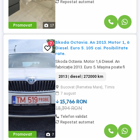
Repostat automat
Promovat
17
Skoda Octavia. An 2013. Motor 1, 6
7
Diesel. Euro 5. 105 cai. Posibilitate
rate.
Skoda Octavia. Motor 1,6 Diesel. An
fabricație 2013. Euro 5. Mașina poate fi
achiziționată și în rate. Tel : 0729927037.
2013 | diesel | 272000 km
Dotări: Aer condiționat. Geamuri electrice.
Oglinzi electrice. Radio CD. Închidere
Bucovat (Remetea Mare), Timis
centralizată. Servodirecție. Airbaguri. Abs.
7 august
15,766 RON
18,394 RON
Telefon validat
Repostat automat
Promovat
7