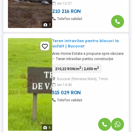
ieri 15:57
210 216 RON
Telefon validat
7
Teren intravilan pentru blocuri la
asfalt | Bucovat
Ares Home Estate a propune spre vânzare
– Teren intravilan pentru construcție
blocuri – Bucovăț (Remetea Mare), jud.
2
2
210,22 RON/m
| 2,450 m
Timiș O oportunitate excelentă pentru
investitori sau dezvoltatori care doresc
Bucovat (Remetea Mare), Timis
teren pregătit pentru blocuri, într-o zonă
ieri 14:40
dinamică cu potențial ridicat de creștere.
Localizare: Bucovăț ...
515 029 RON
Telefon validat
5