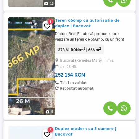
13
Teren 666mp cu autorizatie de
1
duplex | Bucovat
District Real Estate vă propune spre
vânzare un teren de 666mp, cu un front
stradal de 26ml, situat in Bucovat in
2
2
378,61 RON/m
| 666 m
apropiere de primarie si centrul acestuia.
Suprafata: 666 mp Front: 26 ml Utilitati:
Bucovat (Remetea Mare), Timis
apa forata, fosa septica, gaz, curent. Se
azi 03:45
vinde impreuna cu proiect de duplex. -
P.O.T. 35% - Regim ...
252 154 RON
Telefon validat
Repostat automat
5
Duplex modern cu 3 camere |
5
Bucovat