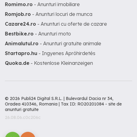
Romimo.ro
- Anunturi imobiliare
Romjob.ro
- Anunturi locuri de munca
Cazare24.ro
- Anunturi cu oferte de cazare
Bestbike.ro
- Anunturi moto
Animalutul.ro
- Anunturi gratuite animale
Startapro.hu
- Ingyenes Apróhirdetés
Quoka.de
- Kostenlose Kleinanzeigen
© 2026 Publi24 Digital S.R.L. | Bulevardul Dacia nr 34,
Oradea 410346, Romania | Tax ID: RO20201084 -
site de
anunturi gratuite
26.08.06.c0c206c