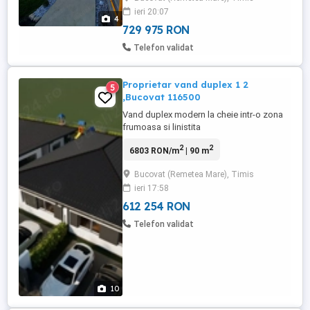
Mosnita Veche sau Remetea Mare. Casa
ieri 20:07
este desfasurata pe parter si mansarda si
4
este compartimentata ...
729 975 RON
Telefon validat
Proprietar vand duplex 1 2
5
,Bucovat 116500
Vand duplex modern la cheie intr-o zona
frumoasa si linistita
2
2
6803 RON/m
| 90 m
Bucovat (Remetea Mare), Timis
ieri 17:58
612 254 RON
Telefon validat
10