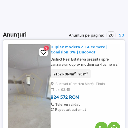
Anunțuri
20
50
Anunțuri pe pagină:
Duplex modern cu 4 camere |
2
Comision 0% | Bucovat
District Real Estate va prezinta spre
vanzare un duplex modern cu 4 camere si
2 bai, situat in Bucovat, in apropiere de
2
2
9162 RON/m
| 90 m
primarie, magazine si alte puncte de
interes. Duplexul se desfasoara pe o
Bucovat (Remetea Mare), Timis
suprafata utila de 90mp + pod de 60mp și
azi 03:45
este amplasat pe un teren de 422 mp.
Compartimentarea proprietatii ...
824 572 RON
Telefon validat
Repostat automat