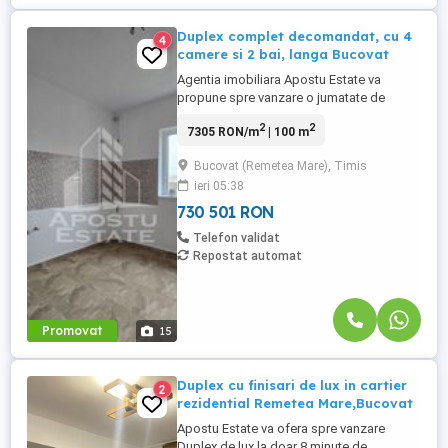
Duplex complet decomandat, cu 4
4
camere si 2 bai, langa Bucovat
Agentia imobiliara Apostu Estate va
propune spre vanzare o jumatate de
duplex cu 4 camere, 2 bai si 1 balcon,
2
2
7305 RON/m
| 100 m
situata in judetul Timis, localitatea Bazosu
Nou, intr-un cartier rezidential nou aflat in
Bucovat (Remetea Mare), Timis
plina dezvoltare. Proprietatea beneficiaza
ieri 05:38
de o locatie linistita, la doar cateva minute
de centrul ...
730 501 RON
Telefon validat
Repostat automat
Promovat
15
Duplex cu finisari de lux in cartier
2
rezidential Remetea Mare,Bucovat
Apostu Estate va ofera spre vanzare
Duplex de lux la doar 8 minute de