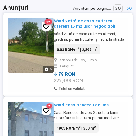
Anunțuri
20
50
Anunțuri pe pagină:
Vând vatră de casa cu teren
12
aferent 15 m2 ușor negociabil
Vând vatră de casa cu teren aferent,
grădină, pomii fructiferi și front la strada
principală! Suprafața totală de 2899 metri
2
2
0,03 RON/m
| 2,899 m
pătrați! Situată în Bencecul de Jos,
comuna Pișchia, Jud. Timiș!! Preț 15 m2
Bencecu de Jos, Timis
ușor negociabil
3 august
5
79 RON
225,488 RON
Telefon validat
Vand casa Bencecu de Jos
2
Casa Bencecu de Jos Structura lemn
Suprafata utila 300 m patrati Incalzire
centralizata pe lemne Curent trifazic Fosa
2
2
1905 RON/m
| 300 m
septica