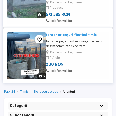
Bencecu de Jos, Timis
1 august
571 585 RON
5
Telefon validat
fantanar puțuri fântâni timis
fantanar puțuri fântâni curățim adâncim
dezinfectam etc executam
Bencecu de Jos, Timis
17 iulie
200 RON
Telefon validat
3
Publi24
Timis
Bencecu de Jos
Anunturi
Categorii
Subcategorii