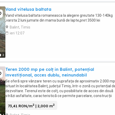
Vand vitelusa baltata
Vand vitelusa baltata romaneasca la alegere greutate 130-140kg
,varsta 2 luni jumate din mama bună de lapte,pret 3500 lei
Balint, Timis
ieri 12:07
2
Teren 2000 mp pe colț in Balint, potențial
investițional, acces dublu, neinundabil
Se oferă spre vânzare teren cu suprafața de aproximativ 2.000 mp
situat în localitatea Balinț, județul Timiș, într-o zonă cu potențial d
dezvoltare. Terenul este de colț, cu posibilitate de acces din două
străzi asfaltate, caracteristică ce permite parcelare, construcții
multiple sau dezvoltare rezidențială ...
2
2
73,41 RON/m
| 2,000 m