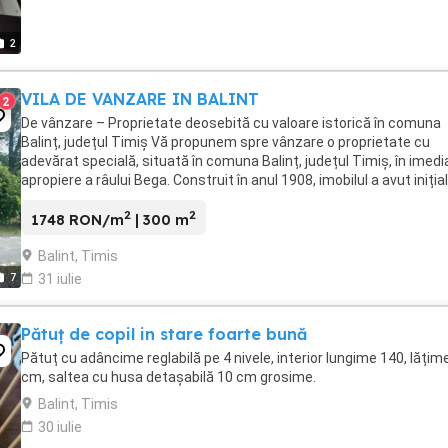
2
VILA DE VANZARE IN BALINT
2
De vânzare – Proprietate deosebită cu valoare istorică în comuna
Balinț, județul Timiș Vă propunem spre vânzare o proprietate cu
adevărat specială, situată în comuna Balinț, județul Timiș, în imedi
apropiere a râului Bega. Construit în anul 1908, imobilul a avut inițial
de sediu administrativ ...
2
2
1748 RON/m
| 300 m
Balint, Timis
7
31 iulie
Pătuț de copil in stare foarte bună
Pătuț cu adâncime reglabilă pe 4 nivele, interior lungime 140, lățim
cm, saltea cu husa detașabilă 10 cm grosime.
Balint, Timis
30 iulie