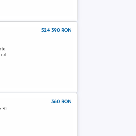
524 390 RON
ata
 rol
360 RON
e 70