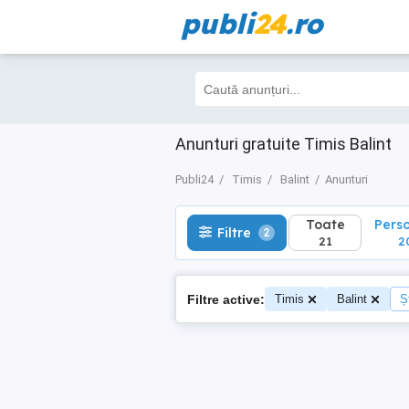
publi
24
.ro
Toate
Perso
Filtre
2
21
20
Anunturi gratuite Timis Balint
Publi24
Timis
Balint
Anunturi
Toate
Pers
Filtre
2
21
2
Filtre active:
Timis
Balint
Ș