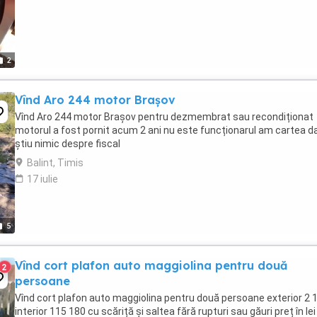
2
Vînd Aro 244 motor Brașov
Vînd Aro 244 motor Brașov pentru dezmembrat sau recondiționat
motorul a fost pornit acum 2 ani nu este funcționarul am cartea d
știu nimic despre fiscal
Balint, Timis
17 iulie
5
Vînd cort plafon auto maggiolina pentru două
2
persoane
Vînd cort plafon auto maggiolina pentru două persoane exterior 2 
interior 115 180 cu scăriță și saltea fără rupturi sau găuri preț în lei