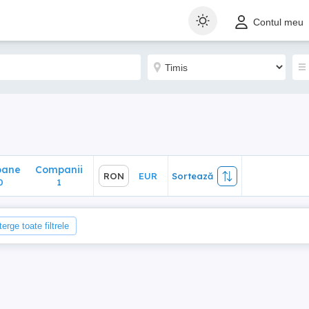
ane
Companii
RON
EUR
Sortează
Contul meu
1
oane
Companii
RON
EUR
Sortează
0
1
terge toate filtrele