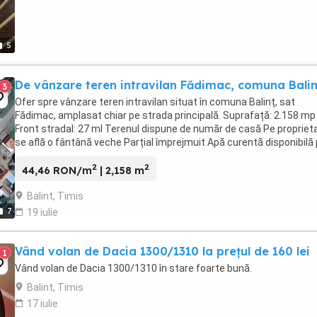
5
De vânzare teren intravilan Fădimac, comuna Balin
3
Ofer spre vânzare teren intravilan situat în comuna Balinț, sat
Fădimac, amplasat chiar pe strada principală. Suprafață: 2.158 mp
Front stradal: 27 ml Terenul dispune de număr de casă Pe propriet
se află o fântână veche Parțial împrejmuit Apă curentă disponibilă
teren Stâlp ...
2
2
44,46 RON/m
| 2,158 m
Balint, Timis
7
19 iulie
Vând volan de Dacia 1300/1310 la prețul de 160 lei
1
Vând volan de Dacia 1300/1310 în stare foarte bună.
Balint, Timis
17 iulie