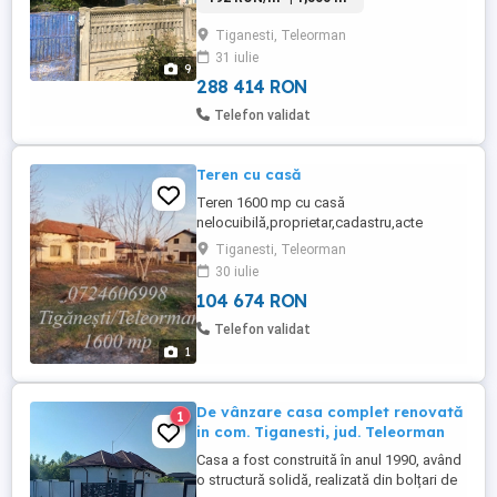
Tiganesti, Teleorman
31 iulie
9
288 414 RON
Telefon validat
Teren cu casă
Teren 1600 mp cu casă
nelocuibilă,proprietar,cadastru,acte
ok,casa are curent electric.Detalii la nr de
Tiganesti, Teleorman
telefon de pe imagine
30 iulie
104 674 RON
Telefon validat
1
De vânzare casa complet renovată
1
in com. Tiganesti, jud. Teleorman
Casa a fost construită în anul 1990, având
o structură solidă, realizată din bolțari de