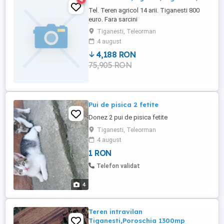
Tel. Teren agricol 14 arii. Tiganesti 800
euro. Fara sarcini
Tiganesti, Teleorman
4 august
4,188 RON
75,905 RON
Pui de pisica 2 fetite
Donez 2 pui de pisica fetite
Tiganesti, Teleorman
4 august
1 RON
Telefon validat
4
Teren intravilan
Tiganesti,Poroschia 1300mp