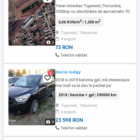
Teren intravilan Tiganesti, Poroschia,
1300mp cu deschidere de aproximativ 70
metri liniari la strada. Pretul este de 14
2
2
0,06 RON/m
| 1,300 m
euro mp Utilitati langa teren. Mai multe
detalii la telefon.
Tiganesti, Teleorman
4 august
3
73 RON
Telefon validat
dacia lodgy
2
2018 si 2019 benzina gpl ,mă intereseaza
mai mult sa le dau la pachet pe
amandouă,in stare f buna .
2018 | benzina + gpl | 290000 km
Tiganesti, Teleorman
4 august
23 598 RON
9
Telefon validat