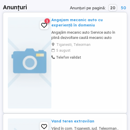
Anunțuri
20
50
Anunțuri pe pagină:
Angajam mecanic auto cu
1
experiență în domeniu
Angajăm mecanic auto Service auto în
plină dezvoltare caută mecanic auto
serios și pasionat, pentru a se alătura
Tiganesti, Teleorman
echipei noastre. Cerințe: - Experiență în
5 august
domeniu (minim 1 an constituie avantaj) -
Telefon validat
Cunoștințe de mecanică generală (revizii,
diagnoză, reparații) - Seriozitate și
responsabilitate - ...
Vand teren extravilan
Vând în com. Țiganesti, jud. Teleorman ,