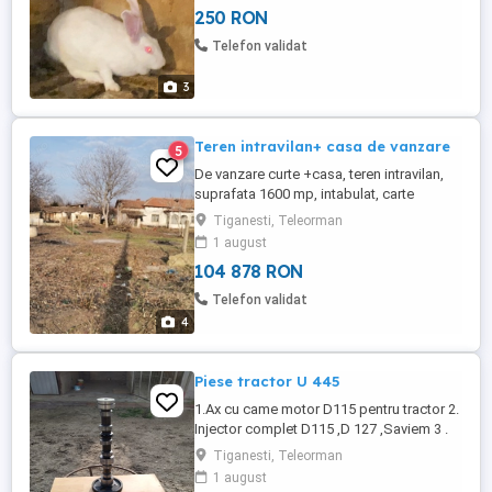
250 RON
Telefon validat
3
Teren intravilan+ casa de vanzare
5
De vanzare curte +casa, teren intravilan,
suprafata 1600 mp, intabulat, carte
funciara, acte la zi. Terenul este situat cu
Tiganesti, Teleorman
deschidere pe doua strazi, o latura avand
1 august
27m iar cealalta 53m. Ideal pentru a
104 878 RON
construi un duplex sau a deschide o
afacere. Zona linistita, acces rapid, drum
Telefon validat
asfaltat, put in curte, ...
4
Piese tractor U 445
1.Ax cu came motor D115 pentru tractor 2.
Injector complet D115 ,D 127 ,Saviem 3 .
Releu înseriere auto de la 24 volți la 12
Tiganesti, Teleorman
volți ,releul este nou ,nu a fost folosit
1 august
niciodată 4 . Centură frânare U 445 lățime