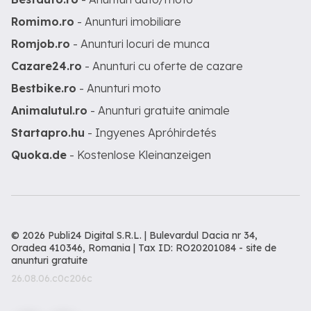
Romimo.ro
- Anunturi imobiliare
Romjob.ro
- Anunturi locuri de munca
Cazare24.ro
- Anunturi cu oferte de cazare
Bestbike.ro
- Anunturi moto
Animalutul.ro
- Anunturi gratuite animale
Startapro.hu
- Ingyenes Apróhirdetés
Quoka.de
- Kostenlose Kleinanzeigen
© 2026 Publi24 Digital S.R.L. | Bulevardul Dacia nr 34,
Oradea 410346, Romania | Tax ID: RO20201084 -
site de
anunturi gratuite
26.08.06.c0c206c