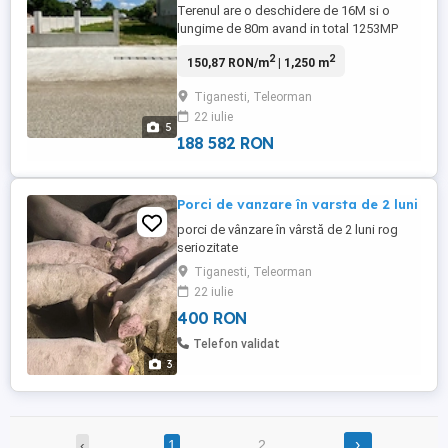
Terenul are o deschidere de 16M si o
lungime de 80m avand in total 1253MP
Apa si canalizarea sunt la poartă (gazele
2
2
150,87 RON/m
| 1,250 m
sunt la nivel de proiect) Strada asfaltată
Terenul este branșat la curent trifazic
Tiganesti, Teleorman
380V si monofazat 230V Deschiderea
22 iulie
curții de 16M cu 5m este betonată cu
5
sistem de canalizare Sunt construiți ...
188 582 RON
Porci de vanzare în varsta de 2 luni
porci de vânzare în vârstă de 2 luni rog
seriozitate
Tiganesti, Teleorman
22 iulie
400 RON
Telefon validat
3
›
‹
1
2