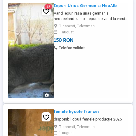
Iepuri Urias German si NeoAlb
12
Vand iepuri rasa urias german si
neozeelandez alb . Iepuri se vand la varsta
de 2 luni. Pret: Urias German-150 ei
Tiganesti, Teleorman
Neozeelandez alb - 100 lei
1 august
150 RON
Telefon validat
9
femele hycole francez
disponibil două femele producție 2025
Tiganesti, Teleorman
1 august