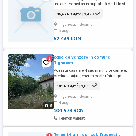
un teren extravilan în suprafață de 1 Ha si
43 ari , cu 10.000 euro. detalii doar la
2
2
36,67 RON/m
| 1,430 m
telefon zero sapte doi zero sapte sase
trei sapte noua noua sau mesaj aici in
Tiganesti, Teleorman
privat
5 august
52 439 RON
casa de vanzare in comuna
1
Tignaesti
Această casă are 4 sau mai multe camere,
oferind spațiu generos pentru întreaga
familie. Proprietatea este nemobilată și
2
2
105 RON/m
| 1,000 m
neutilată, ceea ce îți permite să o
personalizezi după bunul plac. Terenul
Tiganesti, Teleorman
măsoară 1000 mp, oferindu-ți
4 august
posibilitatea să te bucuri de un mediu
5
liniștit. Prețul de vânzare este de 20.000 ...
104 978 RON
Telefon validat
Teren 14 arii, agricol, Tiganesti,
4