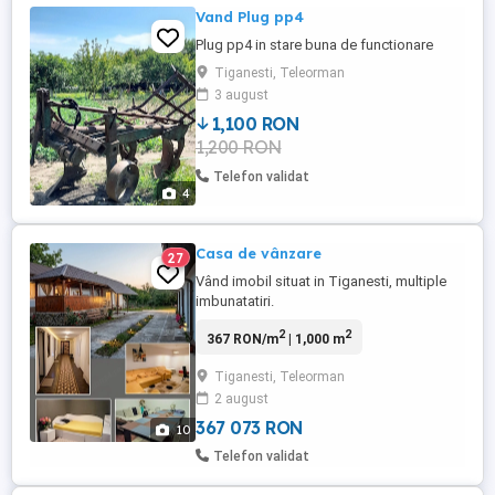
Vand Plug pp4
Plug pp4 in stare buna de functionare
Tiganesti, Teleorman
3 august
1,100 RON
1,200 RON
Telefon validat
4
Casa de vânzare
27
Vând imobil situat in Tiganesti, multiple
imbunatatiri.
2
2
367 RON/m
| 1,000 m
Tiganesti, Teleorman
2 august
367 073 RON
10
Telefon validat