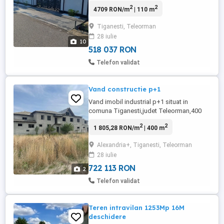
zgură industrială, cu fundație și centură
2
2
4709 RON/m
| 110 m
din beton, ceea ce oferă rezistență,
durabilitate și siguranță în timp. Renovare
Tiganesti, Teleorman
completă recentă totul este nou!
28 iulie
Proprietatea a fost renovată integral cu
10
materiale de ...
518 037 RON
Telefon validat
Vand constructie p+1
Vand imobil industrial p+1 situat in
comuna Tiganesti,judet Teleorman,400
mp.constructie ,teren 2200 mp cu
2
2
1 805,28 RON/m
| 400 m
posibilitate de prelungire 2000 mp,
finalizat partial. Variante de achizitie
Alexandria+, Tiganesti, Teleorman
.Situat la iesirea din localitate poate fi
28 iulie
utilizat pentru productie.
722 113 RON
2
Telefon validat
Teren intravilan 1253Mp 16M
deschidere