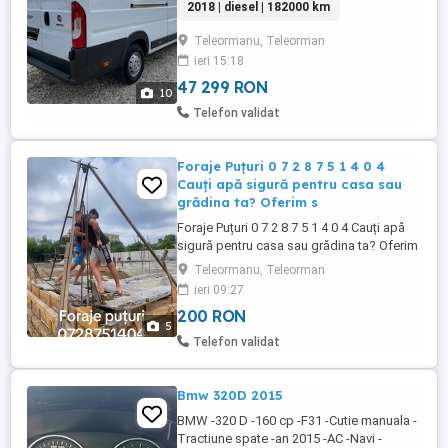
2018 | diesel | 182000 km
Lungime 4.10m ( podea util ) -Pilot
automat -Computer bord -Navi mare -
Teleormanu, Teleorman
Camera video -Proiectoare ceata -geamuri
ieri 15:18
electrice -Oglinzi electrice -Masina merge
foarte bine !!! -Pret ...
47 299 RON
10
Telefon validat
Foraje Puțuri 0 7 2 8 7 5 1 4 0 4
Cauți apă sigură pentru casa sau
grădina ta? Oferim s
Foraje Puțuri 0 7 2 8 7 5 1 4 0 4 Cauți apă
sigură pentru casa sau grădina ta? Oferim
servicii complete de: Foraje puțuri
Teleormanu, Teleorman
Denisipări Curățări și întrețineri puțuri
ieri 09:27
Lucrăm rapid, curat și cu echipamente
200 RON
profesionale. Apă sigură, lucrări de
5
calitate și preț corect! Sună acum: ...
Telefon validat
Bmw 320D 2015
BMW -320 D -160 cp -F31 -Cutie manuala -
Tractiune spate -an 2015 -AC -Navi -