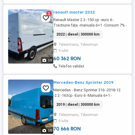
renault master 2022
1
Renault Master 2.3 -150 cp -euro 6 -
Tractiune fața -manuala 6+1 -Consum 7% -
An 2022 -3 locuri -Lungima spatiu marfa
2022 | diesel | 300000 km
3.80m -Navigatie -Camera video -
Inmatriculat Ro -Pret 11.500 -Accept unele
Teleormanu, Teleorman
variante auto -Detalii la sau
9 iulie
60 362 RON
10
Telefon validat
Mercedes-Benz Sprinter 2019
Mercedes - Benz Sprinter 316 -2018-12
-2.2 -163cp -Euro 6 -Manuala 6+1 -
Tractiune spate -Consum 8% -Versiunea
2019 | diesel | 300000 km
lunga ( 4.30 util ) -Km 300.000 -Ac -
Navigatie mare -Anvelope noi -Baterie
Teleormanu, Teleorman
noua -Inmatriculat Ro -Pret 13.500 -Accept
9 iulie
unele variante auto -Detalii la sau
70 666 RON
10