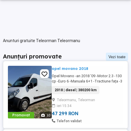
Anunturi gratuite Teleorman Teleormanu
Anunțuri promovate
Vezi toate
opel movano 2018
Opel Movano -an 2018 '09 -Motor 2.3 -130
cp -Euro 6 -Manuala 6+1 -Tractiune fața -3
locuri -Navi -Volan piele -Comenzi pe
2018 | diesel | 380200 km
volan -Pilot automat -Computer bord -
Geamuri electrice -Oglinzi electrice -Pilot
Teleormanu, Teleorman
automat -Pret 9000 -Accet unele variante
ieri 15:34
auto -Detalii la sau
47 299 RON
Promovat
10
Telefon validat