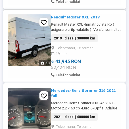
Telefon validat
Renault Master XXL 2019
Renault Master XXL -Inmatriculata Ro (
asigurare si itp valabile ) -Versiunea inaltat
si cea mai lunga -Fabricatia 2019-12 -
2019 | diesel | 300000 km
Motor 2.3 -Euro6 -DPF si AdBlue ACTIVE
-125 cp -Manuala 6+1 -Consum 8% -3
Teleormanu, Teleorman
locuri -AC -Navigatie mare -Camera video
19 iulie
marsalier -Computer bord -Pilot automat -
Volan piele -Comenzi ...
41,943 RON
10
52,424 RON
Telefon validat
Mercedes-Benz Sprinter 316 2021
full
Mercedes-Benz Sprinter 313 -An 2021 -
Motor 2.2 -163 cp -Euro 6 -Dpf si AdBlue
active !! -Cutie manuala 6+1 -Tractiune
2021 | diesel | 400000 km
spate -Versiunea cea mai lunga -3 locuri -
masina este Full -Volan piele , comenzi pe
Teleormanu, Teleorman
volan -Pilot automat -Computer bord -