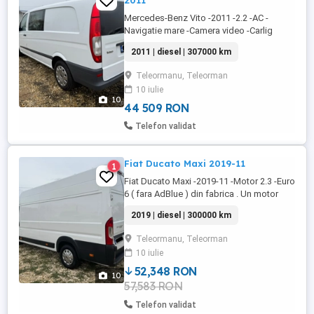
2011
Mercedes-Benz Vito -2011 -2.2 -AC -
Navigatie mare -Camera video -Carlig
remorcare -Volan piele -Geamuri electrice -
2011 | diesel | 307000 km
Oglinzi electrice -Masina are DPF activ ! -
Nu are erori pe bord -Masina merge foarte
Teleormanu, Teleorman
bine si arata fix ca in poze !!! -307.000 km
10 iulie
reali -Inmatriculata RO -Pret 8500 -Accept
10
unele variante ...
44 509 RON
Telefon validat
Fiat Ducato Maxi 2019-11
1
Fiat Ducato Maxi -2019-11 -Motor 2.3 -Euro
6 ( fara AdBlue ) din fabrica . Un motor
foarte bun !!! -130 cp -Tractiune fata -
2019 | diesel | 300000 km
Manuala 6+1 -3 locuri -Ac -Pilot automat -
Computer bord -Navigatie mare -Camera
Teleormanu, Teleorman
video marsalier -Volan piele -Geamuri
10 iulie
electrice -Oglinzi electrice -Anvelope noi -
Baterie ...
52,348 RON
10
57,583 RON
Telefon validat