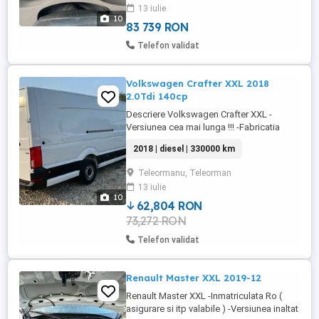
13 iulie
Navigatia ce mare ( originala ) -GPS full
10
Europa -Ceasuri ...
83 739 RON
Telefon validat
Volkswagen Crafter XXL 2018
2.0Tdi 140cp
Descriere Volkswagen Crafter XXL -
Versiunea cea mai lunga !!! -Fabricatia
2018 -Motor 2.0 Tdi ( o singura turbina)
2018 | diesel | 330000 km
motor bun! -140 cp -Euro 6 -Cutie 6+1 -
Tractiune fata -Consum 8% -3 locuri -AC -
Teleormanu, Teleorman
Navigatie mare -Camera video -Pilot
13 iulie
automat -Computer bord -Volan piele -
10
Geamuri electrice -Oglinzi electrice -Start
62,804 RON
...
73,272 RON
Telefon validat
Renault Master XXL 2019-12
Renault Master XXL -Inmatriculata Ro (
asigurare si itp valabile ) -Versiunea inaltat