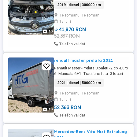
si cea mai lunga -Fabricatia 2019-12 -
2019 | diesel | 300000 km
Motor 2.3 -Euro6 -DPF si AdBlue ACTIVE
-125 cp -Manuala 6+1 -Consum 8% -3
Teleormanu, Teleorman
locuri -AC -Navigatie mare -Camera video
13 iulie
marsalier -Computer bord -Pilot automat -
Volan piele -Comenzi ...
41,870 RON
10
52,337 RON
Telefon validat
renault master prelata 2021
Renault Master -Prelata 8 paleti -2 cp -Euro
6 -Manuala 6+1 -Tractiune fata -3 locuri -
AC -Webasto -Navi mare -Camera video
2021 | diesel | 500000 km
mers inapoi -Pret 10.000 -Accept unele
variante auto -Detalii la sau
Teleormanu, Teleorman
10 iulie
52 363 RON
10
Telefon validat
Mercedes-Benz Vito Mixt Extralung