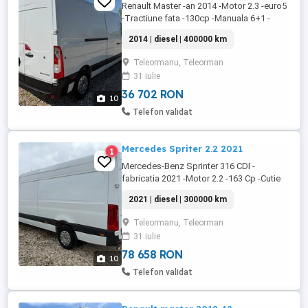
Renault Master -an 2014 -Motor 2.3 -euro5
-Tractiune fata -130cp -Manuala 6+1 -
Consum 8% -Navigatie mare -Camera
2014 | diesel | 400000 km
video -AC -Volan piele -Masina merge bine
-Pret 7000 -Accept unele variante auto -
Teleormanu, Teleorman
Detalii la sau
31 iulie
36 702 RON
10
Telefon validat
Mercedes Spriter 2.2 2021
1
Mercedes-Benz Sprinter 316 CDI -
fabricatia 2021 -Motor 2.2 -163 Cp -Cutie
Manuala 6+1 -Euro 6 -Dpf activa !!! -Adblue
2021 | diesel | 300000 km
Activ !!! -versiunea lunga -AC -Navigatie
mare -Pilot automat -Computer bord -
Teleormanu, Teleorman
Geamuri electrice -Oglinzi electrice -
31 iulie
Baterie noua -Anvelope noi -Masina merge
perfect -Inmatriculata Ro -Pret ...
78 658 RON
10
Telefon validat