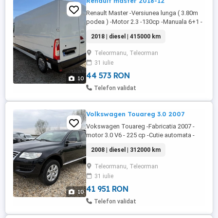
Renault master 2018-12
Renault Master -Versiunea lunga ( 3.80m
podea ) -Motor 2.3 -130cp -Manuala 6+1 -
Euro 6 -Consum 8% -fabricatia 2018-12 -3
2018 | diesel | 415000 km
locuri -Ac -Navigatie mare -Camera video -
Stare mecanica perfecta !!! -pret 8000 fix -
Teleormanu, Teleorman
Accept unele variante auto -Detalii la sau
31 iulie
44 573 RON
10
Telefon validat
Volkswagen Touareg 3.0 2007
Vokswagen Touareg -Fabricatia 2007 -
motor 3.0 V6 - 225 cp -Cutie automata -
Euro 4 -Clima -Interior piele -Navigatie
2008 | diesel | 312000 km
mare -BiXenon -Pilot automat -Computer
bord -Volan piele -Computer bord -
Teleormanu, Teleorman
Scaune incalzite -Carlig remorcare -Jante
31 iulie
aliaj r17 -Rezerva 4 jante aliaj r17 -Pret
8000 -Accept unele variante ...
41 951 RON
10
Telefon validat