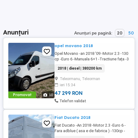
Anunțuri
20
50
Anunțuri pe pagină:
opel movano 2018
Opel Movano -an 2018 '09 -Motor 2.3 -130
cp -Euro 6 -Manuala 6+1 -Tractiune fața -3
locuri -Navi -Volan piele -Comenzi pe
2018 | diesel | 380200 km
volan -Pilot automat -Computer bord -
Geamuri electrice -Oglinzi electrice -Pilot
Teleormanu, Teleorman
automat -Pret 9000 -Accet unele variante
ieri 15:34
auto -Detalii la sau
47 299 RON
Promovat
10
Telefon validat
Fiat Ducato 2018
Fiat Ducato -An 2018 -Motor 2.3 -Euro 6 -
Fara adblue ( asa e de fabrica ) -130cp -
Manuala 6+1 -Tractiune fata -Consum 8% -