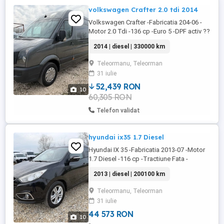
volkswagen Crafter 2.0 tdi 2014
Volkswagen Crafter -Fabricatia 204-06 -
Motor 2.0 Tdi -136 cp -Euro 5 -DPF activ ??
-Cutie manuala 6+1 -Km 338.000 -2 locuri -
2014 | diesel | 330000 km
Scaun sofer cu perna aer reglabil pe kg -
Culoare deosebita !! -Fara elemente
Teleormanu, Teleorman
revopsite -AC -Volan piele -pilot automat -
31 iulie
Navigatie -Camera video marsalier -
Geamuri electrice -Oglinzi ...
52,439 RON
10
60,305 RON
Telefon validat
hyundai ix35 1.7 Diesel
Hyundai IX 35 -Fabricatia 2013-07 -Motor
1.7 Diesel -116 cp -Tractiune Fata -
Manuala 6+1 -Euro 5 -Consum 5% -Culoare
2013 | diesel | 200100 km
negru -AC -interior piele -4 Geamuri
electrice -Oglinzi electrice -Carlig
Teleormanu, Teleorman
remorcare -Scaune incalzite fața -Radio
31 iulie
cd mp3 -Navigatie mare -Camera video -
Senzori parcare -Start Stop -Volan ...
44 573 RON
10