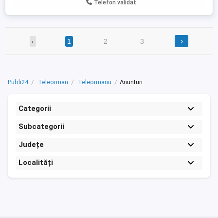
Telefon validat
›
‹
1
2
3
Publi24
Teleorman
Teleormanu
Anunturi
Categorii
Subcategorii
Județe
Localități