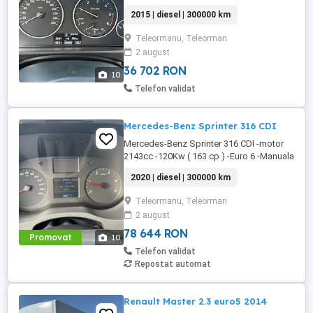
Interior Full Piele -Scaune incalzite -Pilot
2015 | diesel | 300000 km
automat -Computer bord -Jante aliaj -Km
300.000 -Masina ruleaza zilnic -Pret 7.000 -
Teleormanu, Teleorman
Accept unele variante auto -Detalii la sau
2 august
36 702 RON
10
Telefon validat
Mercedes-Benz Sprinter 316 CDI
Mercedes-Benz Sprinter 316 CDI -motor
2143cc -120Kw ( 163 cp ) -Euro 6 -Manuala
6+1 -Consum 8% -Tractiune spate -3 locuri
2020 | diesel | 300000 km
-Versiunea lunga ( 4.30m podea ) -Volan
piele -Navigatie mare -Computer bord -
Teleormanu, Teleorman
comenzi pe volan -Scaun pe perna aer
2 august
reglabil pe KG . -geamuri electirice -Oglinzi
electrice -anvelope ...
78 644 RON
Promovat
10
Telefon validat
Repostat automat
Renault Master 2.3 euro5 2014