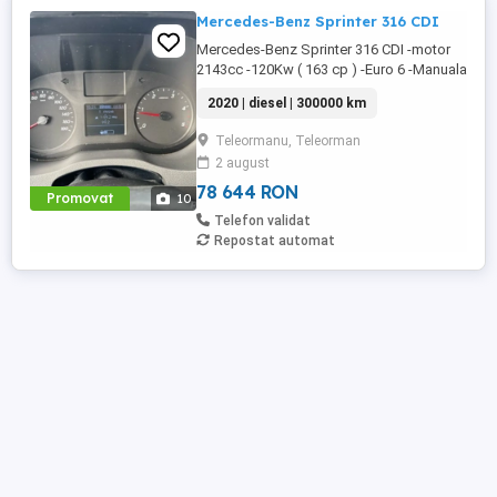
Mercedes-Benz Sprinter 316 CDI
Mercedes-Benz Sprinter 316 CDI -motor
2143cc -120Kw ( 163 cp ) -Euro 6 -Manuala
6+1 -Consum 8% -Tractiune spate -3 locuri
2020 | diesel | 300000 km
-Versiunea lunga ( 4.30m podea ) -Volan
piele -Navigatie mare -Computer bord -
Teleormanu, Teleorman
comenzi pe volan -Scaun pe perna aer
2 august
reglabil pe KG . -geamuri electirice -Oglinzi
electrice -anvelope ...
78 644 RON
Promovat
10
Telefon validat
Repostat automat