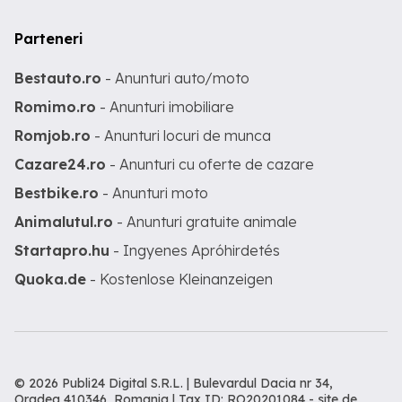
Parteneri
Bestauto.ro
- Anunturi auto/moto
Romimo.ro
- Anunturi imobiliare
Romjob.ro
- Anunturi locuri de munca
Cazare24.ro
- Anunturi cu oferte de cazare
Bestbike.ro
- Anunturi moto
Animalutul.ro
- Anunturi gratuite animale
Startapro.hu
- Ingyenes Apróhirdetés
Quoka.de
- Kostenlose Kleinanzeigen
© 2026 Publi24 Digital S.R.L. | Bulevardul Dacia nr 34,
Oradea 410346, Romania | Tax ID: RO20201084 -
site de