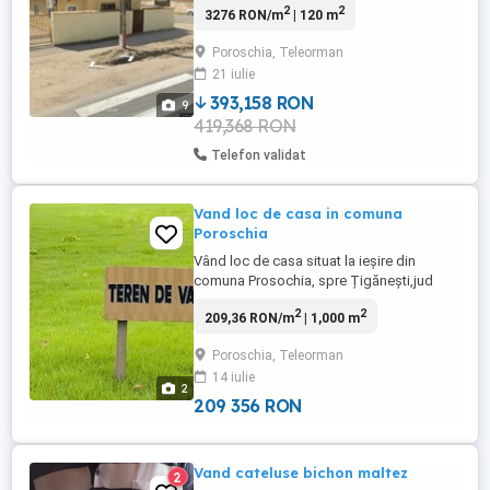
2
2
3276 RON/m
| 120 m
Poroschia, Teleorman
21 iulie
393,158 RON
9
419,368 RON
Telefon validat
Vand loc de casa in comuna
Poroschia
Vând loc de casa situat la ieșire din
comuna Prosochia, spre Țigănești,jud
Teleorman. Are o suprafata de 1000 m
2
2
209,36 RON/m
| 1,000 m
pătrați, cu 20m deschidere si cu 50m zona
asfaltata. Exista posibilitatea de a te
Poroschia, Teleorman
conecta la curent,gaze,apa. Tel.
14 iulie
2
209 356 RON
Vand cateluse bichon maltez
2