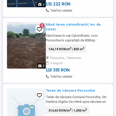
131 222 RON
2
Telefon validat
Vând teren calomfiresti( loc de
3
casa)
Vând teren în sat Calomfiresti, com.
Poroschia în suprafață de 800mp.
Deschidere de 15 ml. Recent nivelat. Acte
2
2
144,19 RON/m
| 800 m
la zi. Este situat pe strada principala din
sat. Curentul este tras în curte cu contor
Poroschia, Teleorman
pe stâlp în afara proprietății. Apa si canal
4 august
se afla la limita de proprietate.
2
115 355 RON
Telefon validat
Teren de vânzare Poroschia
Teren de vânzare Comuna Poroschia, Str.
Haritina Gigirtu Se oferă spre vânzare un
teren intravilan cu suprafața de 1.000 mp,
2
2
314,63 RON/m
| 1,000 m
situat în comuna Poroschia, pe Strada
Haritina Gigirtu 11 Detalii teren: -