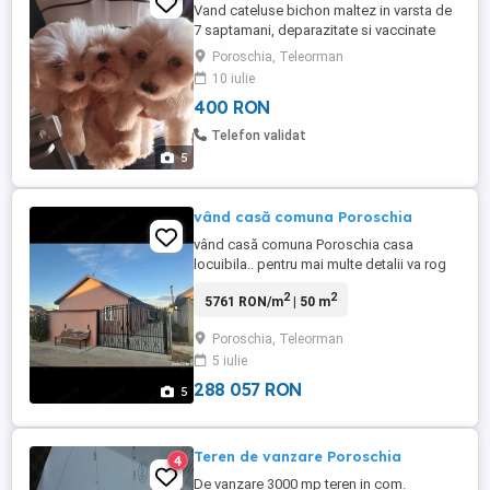
Vand cateluse bichon maltez in varsta de
7 saptamani, deparazitate si vaccinate
conform varstei.
Poroschia, Teleorman
10 iulie
400 RON
Telefon validat
5
vând casă comuna Poroschia
vând casă comuna Poroschia casa
locuibila.. pentru mai multe detalii va rog
să mă contactați
2
2
5761 RON/m
| 50 m
Poroschia, Teleorman
5 iulie
288 057 RON
5
Teren de vanzare Poroschia
4
De vanzare 3000 mp teren in com.