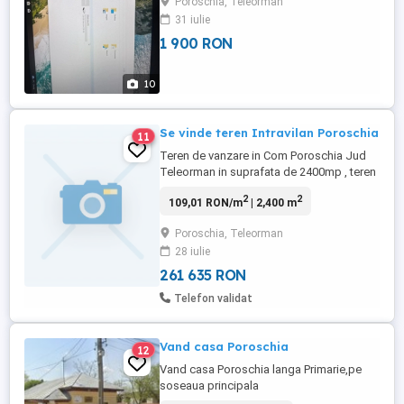
Poroschia, Teleorman
31 iulie
1 900 RON
10
Se vinde teren Intravilan Poroschia
11
Teren de vanzare in Com Poroschia Jud
Teleorman in suprafata de 2400mp , teren
cu posibilitate de parcelare in doua loturi,
2
2
109,01 RON/m
| 2,400 m
exista drum de acces la amandoua limitari
ale terenului, terenul se afla mai sus ca si
Poroschia, Teleorman
suprafata de celalalte parcele.
28 iulie
Deschiderea este de 17m cu adancimea
de 140m. Terenul este ...
261 635 RON
Telefon validat
Vand casa Poroschia
12
Vand casa Poroschia langa Primarie,pe
soseaua principala