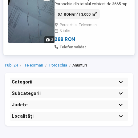
Poroschia din totalul existent de 3665 mp.
Se poate împărți și în loturi mai mici.
2
2
0,1 RON/m
| 3,000 m
Terenul este amplasat vis-a-vis de Petrom
și are acces din drumul național în față și
Poroschia, Teleorman
din drum local asfaltat în spate. Pretul este
5 iulie
de 55 euro mp. Pentru detalii va rog sa ma
contactati ...
288 RON
3
Telefon validat
Publi24
Teleorman
Poroschia
Anunturi
Categorii
Subcategorii
Județe
Localități