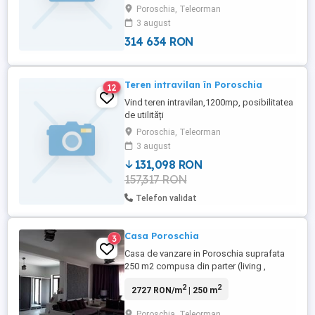
Poroschia, Teleorman
Suprafață: 1.000 mp - Deschidere
3 august
Lungime: 50 m - Racordat la apă și energie
electrică - Zonă liniștită, ...
314 634 RON
Teren intravilan în Poroschia
12
Vind teren intravilan,1200mp, posibilitatea
de utilități
Poroschia, Teleorman
3 august
131,098 RON
157,317 RON
Telefon validat
Casa Poroschia
3
Casa de vanzare in Poroschia suprafata
250 m2 compusa din parter (living ,
bucatarie deschisa, 3 dormitoare si 2 bai )
2
2
2727 RON/m
| 250 m
mansarda (open space 100m , dresing cu
loc pt spalat si uscat rufe si spatiu
Poroschia, Teleorman