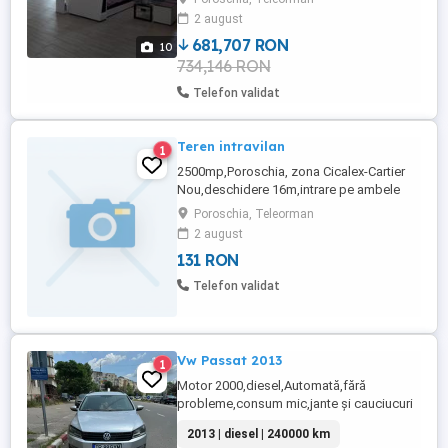
depozitare),incalzire in pardoseala,
2 august
trifazic. Teren 1000m2 deschidere 20 m
,lungime 50m .
681,707 RON
10
734,146 RON
Telefon validat
Teren intravilan
1
2500mp,Poroschia, zona Cicalex-Cartier
Nou,deschidere 16m,intrare pe ambele
capete!
Poroschia, Teleorman
2 august
131 RON
Telefon validat
Vw Passat 2013
1
Motor 2000,diesel,Automată,fără
probleme,consum mic,jante și cauciucuri
nou-nouțe! Nu accept variante!
2013 | diesel | 240000 km