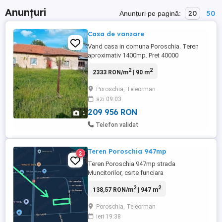
Anunțuri
20
50
Anunțuri pe pagină:
Casa de vanzare
Vand casa in comuna Poroschia. Teren
aproximativ 1400mp. Pret 40000
2
2
2333 RON/m
| 90 m
Poroschia, Teleorman
azi 09:03
209 956 RON
1
Telefon validat
Teren Poroschia 947mp
2
Teren Poroschia 947mp strada
Muncitorilor, csrte funciara
2
2
138,57 RON/m
| 947 m
Poroschia, Teleorman
ieri 19:38