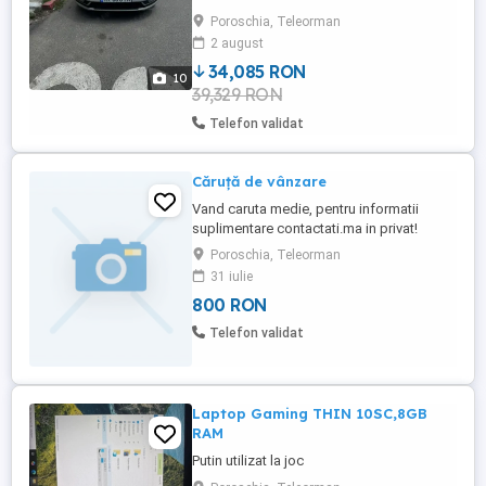
Poroschia, Teleorman
2 august
34,085 RON
10
39,329 RON
Telefon validat
Căruță de vânzare
Vand caruta medie, pentru informatii
suplimentare contactati.ma in privat!
Poroschia, Teleorman
31 iulie
800 RON
Telefon validat
Laptop Gaming THIN 10SC,8GB
RAM
Putin utilizat la joc