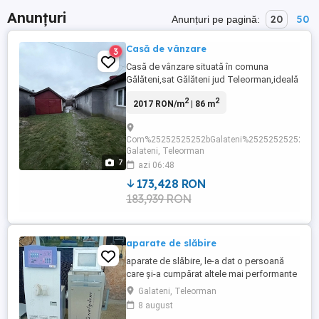
Anunțuri
20
50
Anunțuri pe pagină:
Casă de vânzare
3
Casă de vânzare situată în comuna
Gălăteni,sat Gălăteni jud Teleorman,ideală
ptr locuit! Suprafața construită casa 86mp:3
2
2
2017 RON/m
| 86 m
camere;3holuri;bucătărie și baie ! Anexa
gospodărească:43mp Total teren:1562mp
Curte generoasă și spațiu ptr grădină și alte
Com%25252525252bGalateni%25252525252b,
amenajări! Preț 33 000 euro negociabil!
Galateni, Teleorman
7
azi 06:48
173,428 RON
183,939 RON
aparate de slăbire
aparate de slăbire, le-a dat o persoană
care și-a cumpărat altele mai performante
, aparatele sunt funcționale
Galateni, Teleorman
8 august