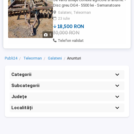
Disc greu DG4 - 5500 lei - Semanatoare
floarea soarelui porumb cu fertilizator
Galateni, Teleorman
completa - 4500 lei - Prasitoare - 3000 lei -
23 iulie
PAC transport - 3500 lei - Caruta modificata
18,500 RON
transport pentru agatare de tractor, baza
30,000 RON
din polipropilena, scanduri noi vopsite pe
5
lateral ...
Telefon validat
Publi24
Teleorman
Galateni
Anunturi
Categorii
Subcategorii
Județe
Localități