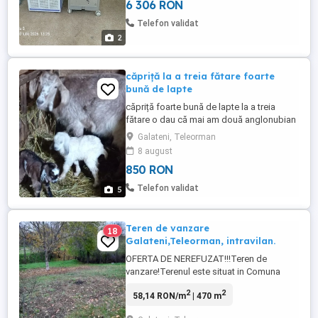
6 306 RON
Telefon validat
2
căpriță la a treia fătare foarte
bună de lapte
căpriță foarte bună de lapte la a treia
fătare o dau că mai am două anglonubian
și le-am oprit iedele și sînt multe la iarnă
Galateni, Teleorman
8 august
850 RON
Telefon validat
5
Teren de vanzare
18
Galateni,Teleorman, intravilan.
OFERTA DE NEREFUZAT!!!Teren de
vanzare!Terenul este situat in Comuna
Galateni,Sat Galateni,Judetul Teleorman.
2
2
58,14 RON/m
| 470 m
Terenul are o suprafata de 470 mp
intravilan,5 minute pana la Gara Galateni.