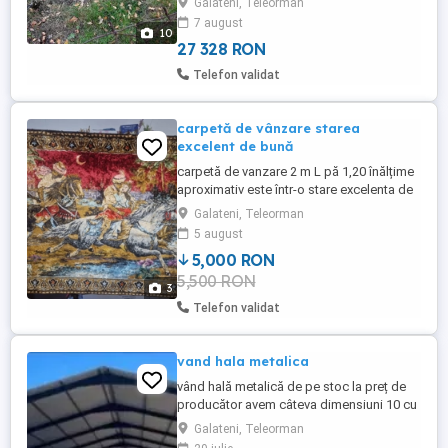
Galateni, Teleorman
Zona linistita,pentru construi o casa de
7 august
vacanta.Deschidere de 13,5ml ,stâlp de
10
curent langa gard în fața terenului. Terenul
27 328 RON
...
Telefon validat
carpetă de vânzare starea
excelent de bună
carpetă de vanzare 2 m L pă 1,20 înălțime
aproximativ este într-o stare excelenta de
bună
Galateni, Teleorman
5 august
5,000 RON
5,500 RON
3
Telefon validat
vand hala metalica
vând hală metalică de pe stoc la preț de
producător avem câteva dimensiuni 10 cu
șapte cu patru noastră și opt cu 15 cu trei
Galateni, Teleorman
la streașină 10 cu 20 cu patru la streașină