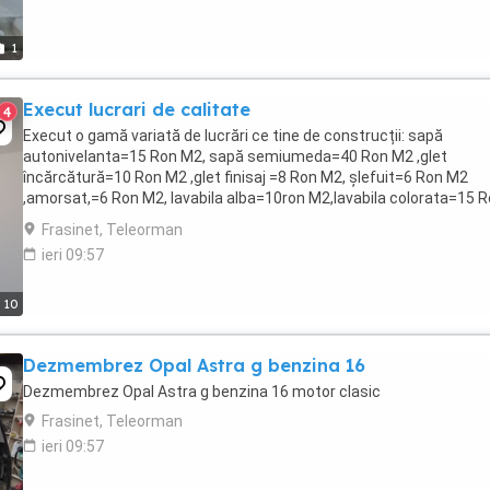
1
Execut lucrari de calitate
4
Execut o gamă variată de lucrări ce tine de construcții: sapă
autonivelanta=15 Ron M2, sapă semiumeda=40 Ron M2 ,glet
încărcătură=10 Ron M2 ,glet finisaj =8 Ron M2, șlefuit=6 Ron M2
,amorsat,=6 Ron M2, lavabila alba=10ron M2,lavabila colorata=15 
M2, vopsea pensulata=30 Ron M2, parchet laminat cu ...
Frasinet, Teleorman
ieri 09:57
10
Dezmembrez Opal Astra g benzina 16
Dezmembrez Opal Astra g benzina 16 motor clasic
Frasinet, Teleorman
ieri 09:57