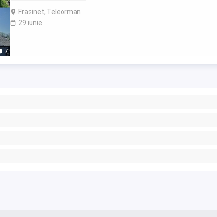
Frasinet, Teleorman
29 iunie
7