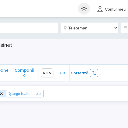
ane
Companii
RON
EUR
Sortează
Contul meu
0
asinet
oane
Companii
RON
EUR
Sortează
0
Șterge toate filtrele