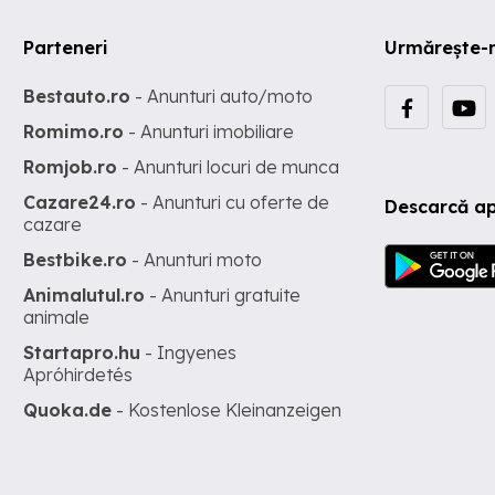
Parteneri
Urmărește-
Bestauto.ro
- Anunturi auto/moto
Romimo.ro
- Anunturi imobiliare
Romjob.ro
- Anunturi locuri de munca
Cazare24.ro
- Anunturi cu oferte de
Descarcă ap
cazare
Bestbike.ro
- Anunturi moto
Animalutul.ro
- Anunturi gratuite
animale
Startapro.hu
- Ingyenes
Apróhirdetés
Quoka.de
- Kostenlose Kleinanzeigen