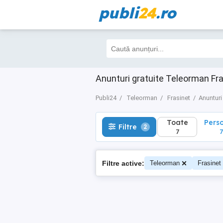
publi
24
.ro
Toate
Perso
Filtre
2
7
7
Anunturi gratuite Teleorman Fr
Publi24
Teleorman
Frasinet
Anunturi
Toate
Pers
Filtre
2
7
7
Filtre active:
Teleorman
Frasinet