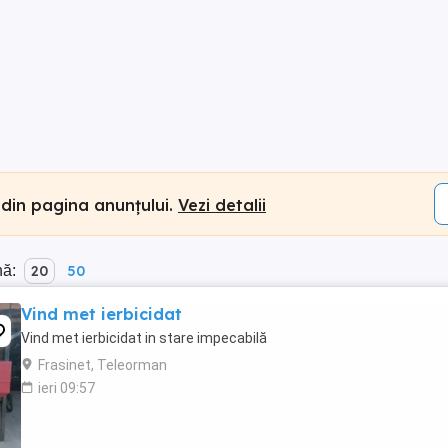
 din pagina anunțului.
Vezi detalii
nă:
20
50
Vind met ierbicidat
Vind met ierbicidat in stare impecabilă
Frasinet, Teleorman
ieri 09:57