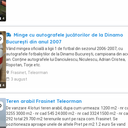
4
Minge cu autografele jucătorilor de la Dinamo
București din anul 2007
Vând mingea oficială a ligii 1 de fotbal din sezonul 2006-2007, cu
autografele fotbaliștilor de la Dinamo București, campioana din ac
an. Conține autografele lui Danciulescu, Niculescu, Adrian Cristea,
Ropotan, Torje etc.
Frasinet, Teleorman
3 august
4
Teren arabil Frasinet Teleorman
De vanzare 4 loturi teren arabil, dupa cum urmeaza: 1200 m2 - nr c
3255 3000 m2 - nr cad 545 24.000 m2 - nr cad 3324 1500 m2 - nr c
292 total 29.700 m2 terenurile sunt pe raza com. Frasinet. Se
pozitioneaza aproape unele de altele Pret pe m2 1.2 euro Se vand