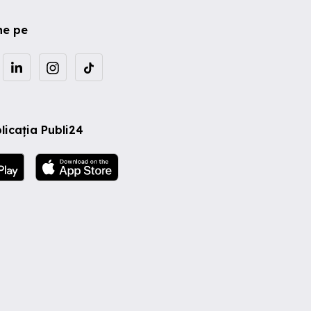
ne pe
licația Publi24