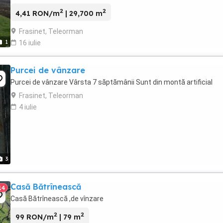
impreuna, nu separat. Usor negociabi ...
2
2
4,41 RON/m
| 29,700 m
Frasinet, Teleorman
1
16 iulie
Purcei de vânzare
Purcei de vânzare Vârsta 7 săptămânii Sunt din montă artificial
Frasinet, Teleorman
4 iulie
3
Casă Bătrînească
14
Casă Bătrînească ,de vînzare
2
2
99 RON/m
| 79 m