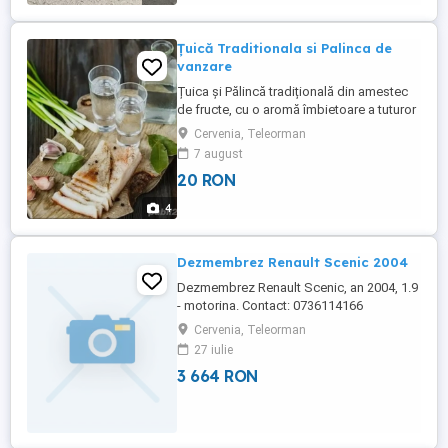
Țuică Traditionala si Palinca de
vanzare
Țuica și Pălincă tradițională din amestec
de fructe, cu o aromă îmbietoare a tuturor
fructelor ce se găsesc în zona noastră,
Cervenia, Teleorman
judetul Teleorman comuna Cervenia, avem
7 august
țuică de la 35 -42grade, 20 de lei palincă
20 RON
de 60-65grade, 30 de lei alcoolemia, si
gusta se pot testa la fața locului. ofer și
4
doresc seriozitate. ...
Dezmembrez Renault Scenic 2004
Dezmembrez Renault Scenic, an 2004, 1.9
- motorina. Contact: 0736114166
Cervenia, Teleorman
27 iulie
3 664 RON