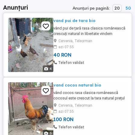
Anunțuri
20
50
Anunțuri pe pagină:
vand pui de tara bio
vând pui de țară rasa clasica românească
crescuți natural in libertate vindem
cocoșei pentru grătar,prăjit sau mâncare
Cervenia, Teleorman
prețul este de 40 de lei bucata
azi 07:55
40 RON
Telefon validat
4
vand cocos natural bio
vând cocos rasa clasica românească
cocosul este crescut la tara natural prețul
este de 100 de lei bucata
Cervenia, Teleorman
azi 07:55
100 RON
Telefon validat
5