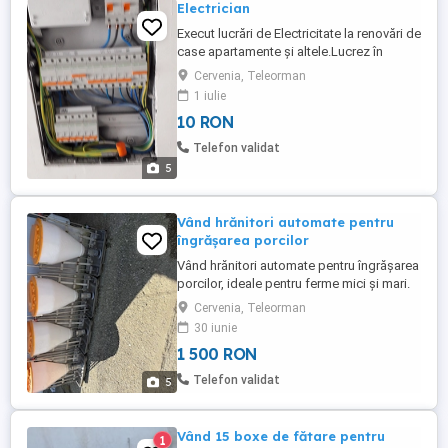
Electrician
Execut lucrări de Electricitate la renovări de
case apartamente și altele.Lucrez în
județul Teleorman .De asemenea
Cervenia, Teleorman
executam și renovări de apartamente și
1 iulie
case.Ofer multă seriozitate și un preț
10 RON
foarte bun pt criza
Telefon validat
5
Vând hrănitori automate pentru
îngrășarea porcilor
Vând hrănitori automate pentru îngrășarea
porcilor, ideale pentru ferme mici și mari.
Sunt robuste, economisesc furaj și
Cervenia, Teleorman
asigură o creștere uniformă a animalelor.
30 iunie
Constructie solidă, rezistentă. Sistem
1 500 RON
automat de reglare a furajului. Reduce
risipa și costurile cu mâncarea, are doua
Telefon validat
5
suzete pt apa, pentru ...
Vând 15 boxe de fătare pentru
1