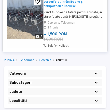
scroafe cu hrănitoare și
adăpătoare incluse
Vând 15 boxe de fătare pentru scroafe, în
stare foarte bună, NEFOLOSITE, pregătite
pentru utilizare imediată. Fiecare boxă
Cervenia, Teleorman
este echipată cu sistem de hrană și
14 iunie
sistem de apă, ideale pentru ferme
1,500 RON
profesionale sau crescători individuali. ...
5
1,800 RON
Telefon validat
Publi24
Teleorman
Cervenia
Anunturi
Categorii
Subcategorii
Județe
Localități