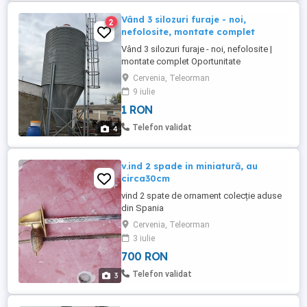
Vând 3 silozuri furaje - noi,
2
nefolosite, montate complet
Vând 3 silozuri furaje - noi, nefolosite |
montate complet Oportunitate
excepțională pentru fermierii. Vând trei
Cervenia, Teleorman
silozuri metalice profesionale pentru
9 iulie
furaje cereale, marca EUROGAN Spania, în
1 RON
stare perfectă, noi, nefolosite, montate și
funcționale gata de utilizare imediată!
Telefon validat
4
Ideale pentru furaje ...
v.ind 2 spade in miniatură, au
circa30cm
vind 2 spate de ornament colecție aduse
din Spania
Cervenia, Teleorman
3 iulie
700 RON
Telefon validat
3