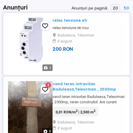
Anunțuri
20
50
Anunțuri pe pagină:
releu tensiune eti
releu tensiune eti nou
Baduleasa, Teleorman
8 august
200 RON
2
vand teren intravilan
3
Baduleasa,Teleorman , 2500mp
vand teren intravilan Baduleasa,Teleorman
, 2500mp, teren construibil. Are curent
electric ,dar nu are canalizare. Pret
2
2
0,01 RON/m
| 2,500 m
negociabil. Detalii la telefon.
Baduleasa, Teleorman
8 august
8