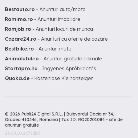
Bestauto.ro
- Anunturi auto/moto
Romimo.ro
- Anunturi imobiliare
Romjob.ro
- Anunturi locuri de munca
Cazare24.ro
- Anunturi cu oferte de cazare
Bestbike.ro
- Anunturi moto
Animalutul.ro
- Anunturi gratuite animale
Startapro.hu
- Ingyenes Apróhirdetés
Quoka.de
- Kostenlose Kleinanzeigen
© 2026 Publi24 Digital S.R.L. | Bulevardul Dacia nr 34,
Oradea 410346, Romania | Tax ID: RO20201084 -
site de
anunturi gratuite
26.08.10.2c792b3