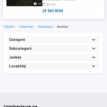
10
30 iulie
19 365 RON
Publi24
Teleorman
Baduleasa
Anunturi
Categorii
Subcategorii
Județe
Localități
Urmărește-ne pe