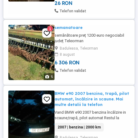
26 RON
Telefon validat
semanatoare
1
semănătoare preț 1200 euro negociabil
județ Teleorman
Baduleasa, Teleorman
8 august
6 306 RON
Telefon validat
5
BMW e90 2007 benzina, trapă, pilot
automat, încălzire in scaune. Mai
multe detalii la telefon
Vand BMW e90 2007 benzina încălzire in
scaune,trapă, pilot automat Restul la
telefon
2007 | benzina | 2000 km
Baduleasa, Teleorman