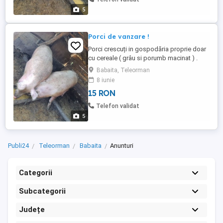
5
Porci de vanzare !
Porci crescuți in gospodăria proprie doar
cu cereale ( grâu si porumb macinat ) .
Greutate 200 - 250 kg .
Babaita, Teleorman
8 iunie
15 RON
Telefon validat
5
Publi24
Teleorman
Babaita
Anunturi
Categorii
Subcategorii
Județe