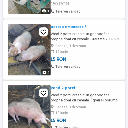
150 RON
1
Telefon validat
porci de vanzare !
Vând 2 porci crescuți in gospodăria
proprie doar cu cereale .Greutate 200 - 250
kg.
Babaita, Teleorman
19 iunie
15 RON
Telefon validat
3
Vand 2 porci !
Vând 2 porci crescuți in gospodăria
proprie doar cu cereale ,( grâu si porumb
macinat ). Greutate 200 - 250 kg. Preț 15
Babaita, Teleorman
ron kg
10 iunie
15 RON
Telefon validat