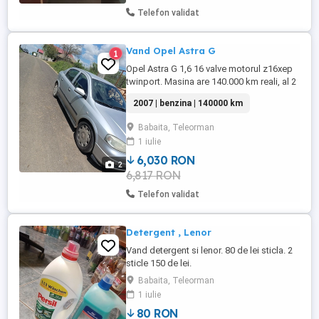
Telefon validat
Vand Opel Astra G
1
Opel Astra G 1,6 16 valve motorul z16xep
twinport. Masina are 140.000 km reali, al 2
le-a proprietar, are ITP si asigurare valabile
2007 | benzina | 140000 km
până în februarie anul viitor. Distribuția
pompa de apa și accesoriile sunt noi, au
Babaita, Teleorman
aproape 1000 de km , plus filtre toate
1 iulie
filtrele si uleiul schimbate odată cu
distribuția ...
6,030 RON
2
6,817 RON
Telefon validat
Detergent , Lenor
Vand detergent si lenor. 80 de lei sticla. 2
sticle 150 de lei.
Babaita, Teleorman
1 iulie
80 RON