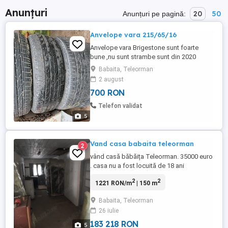
Anunțuri
20
50
Anunțuri pe pagină:
Anvelope vara 215/65/16
Anvelope vara Brigestone sunt foarte
bune ,nu sunt strambe sunt din 2020
originale ale masinii cumparata de noua
Babaita, Teleorman
su nu sunt rulate foarte mult.
2 august
700 RON
Telefon validat
5
Vand casa babaita teleorman
2
vând casă băbăița Teleorman. 35000 euro
. casa nu a fost locuită de 18 ani
2
2
1221 RON/m
| 150 m
Babaita, Teleorman
26 iulie
183 218 RON
5