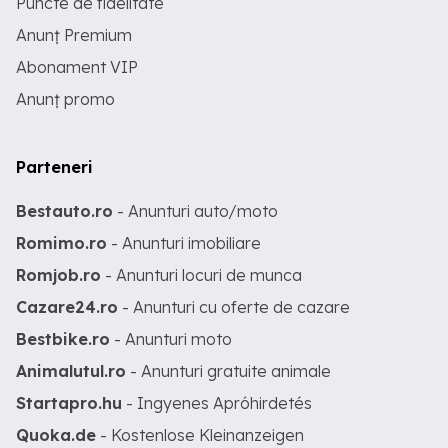
Puncte de fidelitate
Anunț Premium
Abonament VIP
Anunț promo
Parteneri
Bestauto.ro
- Anunturi auto/moto
Romimo.ro
- Anunturi imobiliare
Romjob.ro
- Anunturi locuri de munca
Cazare24.ro
- Anunturi cu oferte de cazare
Bestbike.ro
- Anunturi moto
Animalutul.ro
- Anunturi gratuite animale
Startapro.hu
- Ingyenes Apróhirdetés
Quoka.de
- Kostenlose Kleinanzeigen