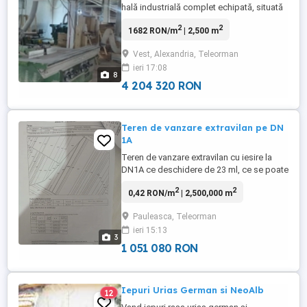
hală industrială complet echipată, situată
într-o poziție strategică în Alexandria,
2
2
1682 RON/m
| 2,500 m
aproape de centura ocolitoare și la
aproximativ 90 km de București.
Vest, Alexandria, Teleorman
Proprietatea este ideală pentru investitori,
ieri 17:08
companii de producție, logistică sau
8
antreprenori care își doresc ...
4 204 320 RON
Teren de vanzare extravilan pe DN
1A
Teren de vanzare extravilan cu iesire la
DN1A ce deschidere de 23 ml, ce se poate
trece in teren intravilan, de 2,5 ha. Pretul
2
2
0,42 RON/m
| 2,500,000 m
este de 8 euro mp Terenul se afla in
dreptul intrari spre Baicoi din DN peste
Pauleasca, Teleorman
drum. Deci pe partea stanga cum te duci
ieri 15:13
spre Campina. Terenul apartine de
3
comuna Paulesti.
1 051 080 RON
Iepuri Urias German si NeoAlb
12