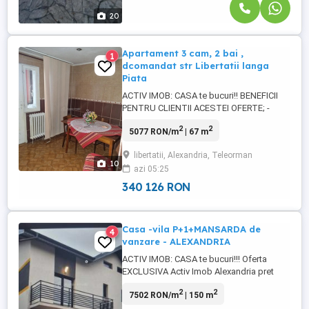
20
Apartament 3 cam, 2 bai ,
1
dcomandat str Libertatii langa
Piata
ACTIV IMOB: CASA te bucuri!! BENEFICII
PENTRU CLIENTII ACESTEI OFERTE; -
Beneficii oferite de zona ; -apartament
2
2
5077 RON/m
| 67 m
situat pe str LIBERTATII zona blocurilor
1600 in imediata apropiere a Pietei
libertatii, Alexandria, Teleorman
Centrale si Clinica SMART , institutii
10
azi 05:25
bancare , publice , supermarket-uri ...
340 126 RON
Casa -vila P+1+MANSARDA de
4
vanzare - ALEXANDRIA
ACTIV IMOB: CASA te bucuri!!! Oferta
EXCLUSIVA Activ Imob Alexandria pret
215000 euro 1. Beneficii oferite de zona:
2
2
7502 RON/m
| 150 m
CASA- P+1+ Mansarda , parte dintr-un
DUPLEX este amplasata in orasul