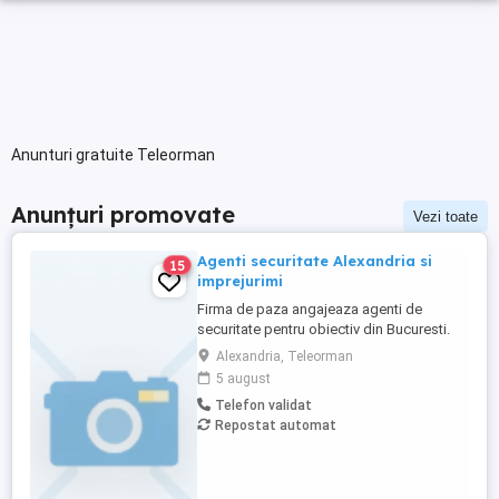
Anunturi gratuite Teleorman
Anunțuri promovate
Vezi toate
Agenti securitate Alexandria si
15
imprejurimi
Firma de paza angajeaza agenti de
securitate pentru obiectiv din Bucuresti.
Se ofera transport gratuit,program de
Alexandria, Teleorman
lucru in ture (24 48), salarizare 3400 lei net.
5 august
Mai multe detalii la telefon 0748199453.
Telefon validat
Repostat automat