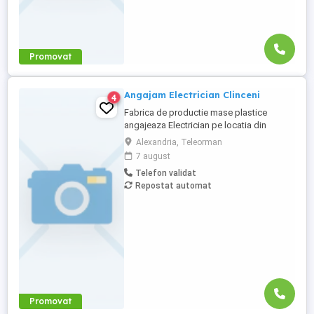
Promovat
Angajam Electrician Clinceni
4
Fabrica de productie mase plastice
angajeaza Electrician pe locatia din
Clinceni. Descriere job: - Asigura realizarea
Alexandria, Teleorman
mentenantei preventive si accidentala sub
7 august
coordonarea sefului ierarhic conform
Telefon validat
planului de intretinere; - Propune solutii de
Repostat automat
imbunatatire a functionarii instalatiilor si
echipamentelor,precum ...
Promovat