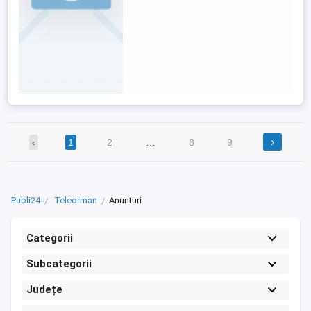
excelente: frigider, ...
›
‹
1
2
…
8
9
Publi24
Teleorman
Anunturi
Categorii
Subcategorii
Județe