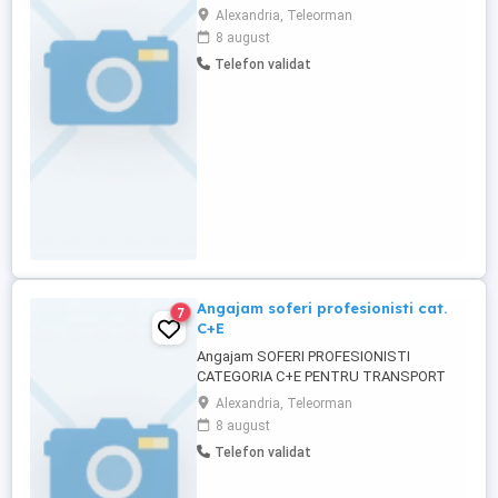
este la București) Este necesar sa aiba: -
Alexandria, Teleorman
permis conducere categoriile B, C+E -
8 august
card tahograf - atestat transport marfa
Telefon validat
generala - seriozitate si responsabilitate
Angajam soferi profesionisti cat.
7
C+E
Angajam SOFERI PROFESIONISTI
CATEGORIA C+E PENTRU TRANSPORT
INTERN + INTERNATIONAL MARFA
Alexandria, Teleorman
Oferim: Curse regulate RO-ES pentru
8 august
echipaj Program de lucru respectand
Telefon validat
timpii de conducere si odihna. Camioane
in perfecta stare de functionare, euro 6
(2022-2025) si conditii de munca.