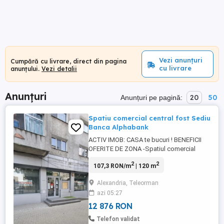
Vezi anunțuri
Cumpără cu livrare, direct din pagina
cu livrare
anunțului.
Vezi detalii
Anunțuri
20
50
Anunțuri pe pagină:
Spatiu comercial central fost Sediu
Banca Alphabank
ACTIV IMOB: CASA te bucuri ! BENEFICII
OFERITE DE ZONA -Spatiul comercial
stradal 120mp (fost sediu Banca
2
2
107,3 RON/m
| 120 m
ALPHABANK ) sucursala Alexandria ,
central, se afla pe str Dunarii aproape de
Alexandria, Teleorman
sensul giratoriu , langa Piata Centrala ,
azi 05:27
zona bancilor , vitrina 10m foarte aproape
de toate institutiile ...
12 876 RON
Telefon validat