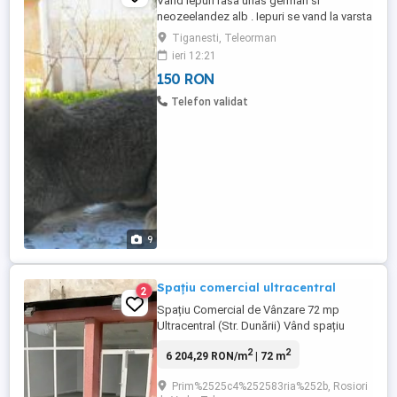
Vand iepuri rasa urias german si
neozeelandez alb . Iepuri se vand la varsta
de 2 luni. Pret: Urias German-150 ei
Tiganesti, Teleorman
Neozeelandez alb - 100 lei
ieri 12:21
150 RON
Telefon validat
9
Spațiu comercial ultracentral
2
Spațiu Comercial de Vânzare 72 mp
Ultracentral (Str. Dunării) Vând spațiu
comercial cu vad excelent, situat pe
2
2
6 204,29 RON/m
| 72 m
strada Dunării, în imediata vecinătate a
Primăriei. Detalii cheie: Suprafață: 72 mp
Prim%2525c4%252583ria%252b, Rosiori
utili. Poziționare: Stradal, vizibilitate