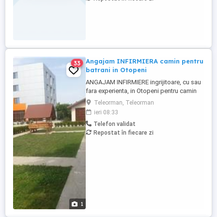
Angajam INFIRMIERA camin pentru
33
batrani in Otopeni
ANGAJAM INFIRMIERE ingrijitoare, cu sau
fara experienta, in Otopeni pentru camin
de batrani privat, program intern sau in
Teleorman, Teleorman
ture, plata corecta si la timp, masa
ieri 08:33
asigurata, carte de munca. Acces usor cu
Telefon validat
transport in comun. Posibilitate de cazare
Repostat în fiecare zi
pentru personal in conditii bune, daca
este nevoie sau pentru ...
1