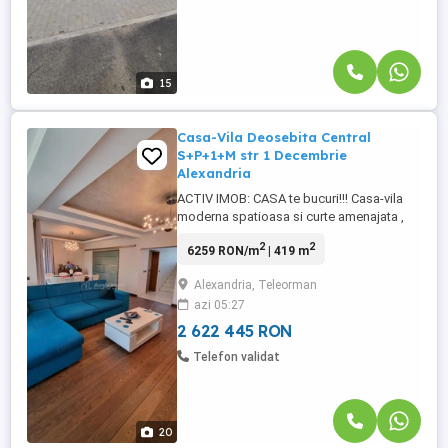
15
Casa-Vila Deosebita Central
S+P+1+M str 1 Decembrie
Alexandria
ACTIV IMOB: CASA te bucuri!!! Casa-vila
moderna spatioasa si curte amenajata ,
ideala pentru o familie sau pentru afacere
2
2
6259 RON/m
| 419 m
- clinica -birouri -sediu firma ndash; zona
centrala -str 1 Decembrie Oferim spre
Alexandria, Teleorman
vanzare o casa generoasa, situata intr-o
azi 05:27
zona rezidentiala linistita, ideala pentru ...
2 622 445 RON
Telefon validat
20