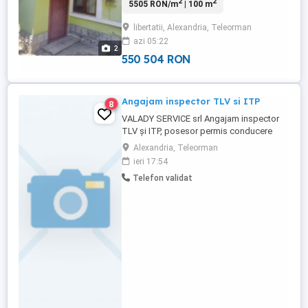
2
2
5505 RON/m
| 100 m
vanzare si curte afarenta 600 mp cu o
deschidere de 10 m liniari , in Alexandria
libertatii, Alexandria, Teleorman
pe strada LIBERTATII , aproape de Liceul
azi 05:22
Agricol . - SUPRAFATA TOTALA TEREN
2
612MP , CASA SUPRAFATA ...
550 504 RON
Angajam inspector TLV si ITP
8
VALADY SERVICE srl Angajam inspector
TLV și ITP, posesor permis conducere
categorie B,C,sau D Nivelul minim de
Alexandria, Teleorman
pregătire pentru persoana care activeaza
ieri 17:54
in atelierul service TLV și ITP, în funcţie de
Telefon validat
activităţile executate, este absolvent al
şcolii profesionale sau al liceului tehnic în
meseriile ...