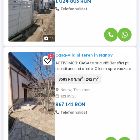
1 024 803 RON
Telefon validat
11
Casa-vila si teren in Nanov
1
ACTIV IMOB: CASA te bucuri!!! Benefici pt
clientii acestei oferte. Oferim spre vanzare
DOUA case in Nanov. Prima casa
2
2
3583 RON/m
| 242 m
P+mansarda in suprafata utila de 152 mp
constructie BCA si beton armat
Nanov, Teleorman
2011(renovata 2021) . A doua casa din
azi 05:25
caramida in suprafata utila de 75mp
.Imobilele sunt alaturate si ...
867 141 RON
Telefon validat