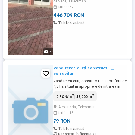
de Vede, Teleorman
maximă, flux intens de pietoni. Dotări:
ieri 11:47
Spațiul este dotat ...
446 709 RON
Telefon validat
4
Vand teren curţi constructii _
extravilan
Vand teren curţi constructii in suprafata de
4,3 ha situat in apropriere de intrarea in
Municipiul Alexandria pe DN 6 (DE 70 ) ,
2
2
0 RON/m
| 43,000 m
Bucuresti Alexandria, km 6 . Terenul are o
deschidere de 143 metri liniari la DE 70 si
Alexandria, Teleorman
300 metri liniari pe latura estica la un drum
ieri 11:16
de exploatare. Dispune de un bazin ...
79 RON
Telefon validat
Repostat în fiecare zi