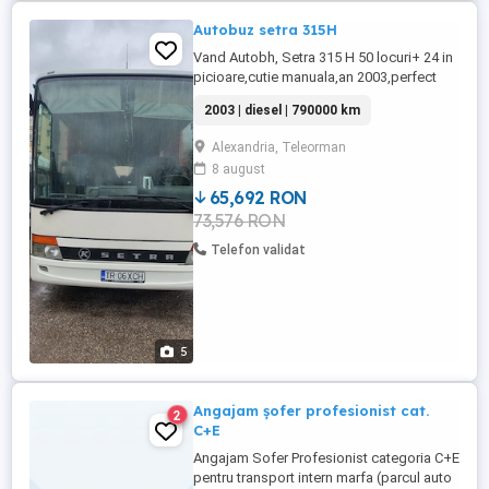
Autobuz setra 315H
Vand Autobh, Setra 315 H 50 locuri+ 24 in
picioare,cutie manuala,an 2003,perfect
functionala
2003 | diesel | 790000 km
Alexandria, Teleorman
8 august
65,692 RON
73,576 RON
Telefon validat
5
Angajam șofer profesionist cat.
2
C+E
Angajam Sofer Profesionist categoria C+E
pentru transport intern marfa (parcul auto