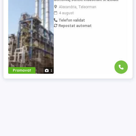
industriale in rafinarii, combinate
Alexandria, Teleorman
petrochimice, otelarii ofera locuri de
4 august
munca in Belgia pentru: - schelari
Telefon validat
muncitori necalificati pentru activitatea de
Repostat automat
montaj demontaj schele industriale; -
izolatori (vata+tabla) pentru ...
Promovat
1