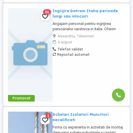
Ingrijire batrani Italia perioade
36
lungi sau inlocuiri
Angajam personal pentru ingrijirea
persoanelor varstnice in Italia. Oferim
stabilitate si sprijin pe toata perioada
Alexandria, Teleorman
contractului. Nu percepem nicio taxa in
4 august
Romania sau Italia! Cunostinte medii de
Telefon validat
limba italiana! Experienta si recomandarile
Repostat automat
constituie avantaj!
Promovat
Schelari Izolatori Muncitori
1
necalificati
Firma cu experienta in activitati de montaj
demontaj schele industriale si izolatii