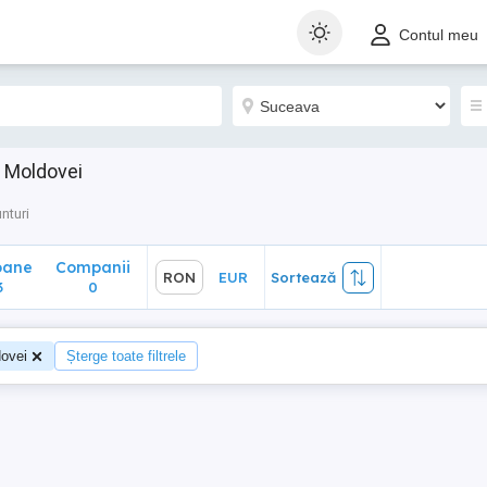
ane
Companii
RON
EUR
Sortează
Contul meu
0
 Moldovei
nturi
oane
Companii
RON
EUR
Sortează
3
0
ovei
Șterge toate filtrele