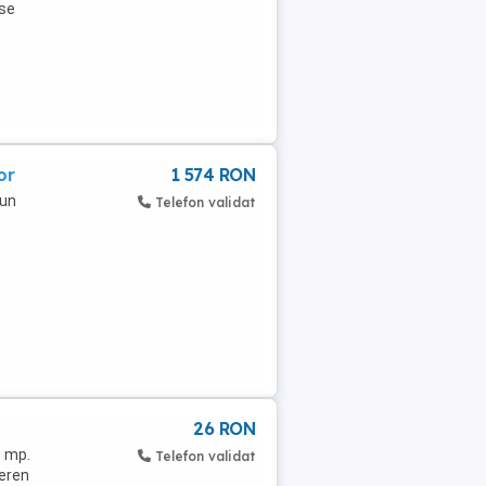
 se
or
1 574 RON
 un
Telefon validat
26 RON
0 mp.
Telefon validat
teren