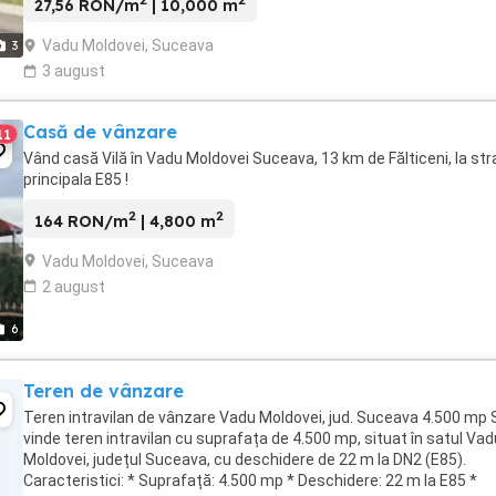
2
2
27,56 RON/m
| 10,000 m
Vadu Moldovei, Suceava
3
3 august
Casă de vânzare
11
Vând casă Vilă în Vadu Moldovei Suceava, 13 km de Fălticeni, la st
principala E85 !
2
2
164 RON/m
| 4,800 m
Vadu Moldovei, Suceava
2 august
6
Teren de vânzare
Teren intravilan de vânzare Vadu Moldovei, jud. Suceava 4.500 mp 
vinde teren intravilan cu suprafața de 4.500 mp, situat în satul Vad
Moldovei, județul Suceava, cu deschidere de 22 m la DN2 (E85).
Caracteristici: * Suprafață: 4.500 mp * Deschidere: 22 m la E85 *