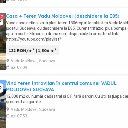
10
Casa + Teren Vadu Moldovei (deschidere la E85)
7
Vand casa nefinalizata plus teren 1806mp in localitatea Vadu Mold
judetul Suceava, cu deschidere la E85. Curent trifazic, plus pompa
apa in curte. Filmari cu drona sunt disponibile la urmatorul link:
https://youtube.com/playlist?
list=PLezqdvJWDqw071QFCDa7UCiqFfkxPlT0f Date de contact: -
2
2
email: ...
122 RON/m
| 1,806 m
Vadu Moldovei, Suceava
11
azi 08:09
Vind teren intravilan în centrul comunei VADUL
MOLDOVEI SUCEAVA
12.000 m2 cu număr cadastral și C F. fără sarcini.Cu utilități,apă,ca
și curent asigurate.
Vadu Moldovei, Suceava
azi 07:53