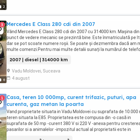
2
Mercedes E Class 280 cdi din 2007
3
Vând Mercedes E Class 280 cdi din 2007 cu 314000 km. Maşina din
punct de vedere mecanic se prezintă bine. Este înmatriculată pe It
dar se pot scoate numere roşii. Se poate şi dezmembra dacă am 
multe comenzi.Pentru mai multe detalii sunați la numărul de telef
2007 | diesel | 314000 km
Vadu Moldovei, Suceava
4 august
6
Casa, teren 10 000mp, curent trifazic, puturi, apa
1
curenta, gaz metan la poarta
Vand proprietate situata in Vadu Moldovei cu suprafata de 10.000
teren situata la E85. Proprietatea este compusa din -o casă in
suprafata de 50 mp -curent 380 V si 220 V -anexa pentru crestere
pasarilor si a animalelor -impozitul actual al proprietatii este in
cuantum de 65 lei an ( taxe si impozite ...