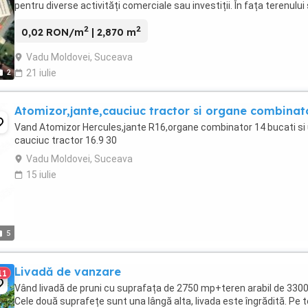
pentru diverse activități comerciale sau investiții. În fața terenului
află stâlp de electricitate, ...
2
2
0,02 RON/m
| 2,870 m
Vadu Moldovei, Suceava
2
21 iulie
Atomizor,jante,cauciuc tractor si organe combinat
Vand Atomizor Hercules,jante R16,organe combinator 14 bucati si
cauciuc tractor 16.9 30
Vadu Moldovei, Suceava
15 iulie
5
Livadă de vanzare
11
Vând livadă de pruni cu suprafața de 2750 mp+teren arabil de 330
Cele două suprafețe sunt una lângă alta, livada este îngrădită. Pe 