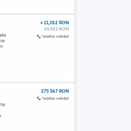
11,012 RON
14,421 RON
alia
Telefon validat
mai
on
275 567 RON
Telefon validat
 mp
a