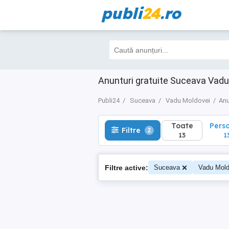
publi
24
.ro
Toate
Perso
Filtre
2
13
13
Anunturi gratuite Suceava Vadu
Publi24
Suceava
Vadu Moldovei
Anu
Toate
Pers
Filtre
2
13
1
Filtre active:
Suceava
Vadu Mold