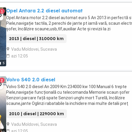
Opel Antara 2.2 diesel automat
1
Opel Antara motor 2.2 diesel automat euro 5 An 2013 in perfectă s
Piele,navigație tactila, 2 perechi de jante pt iarnă vară, scaun electr
șofer, încălzire scaune,usb,tlf,auxiliar Acte și revizii la zi
2013 | diesel | 310000 km
Vadu Moldovei, Suceava
azi 12:05
5
Volvo S40 2.0 diesel
2
Volvo S40 2.0 diesel An 2009 Km 234000 kw 100 Manual 6 trepte
Piele,navigație funcțională cu telecomanda Memorie scaun șofer
Senzori parcare față spate Senzori unghi mort Turelă, încălzire
scaune,jante Oglinzi rabatabile la inchidere mai multe detalii preț
negociabil
2010 | diesel | 229000 km
Vadu Moldovei, Suceava
azi 12:05