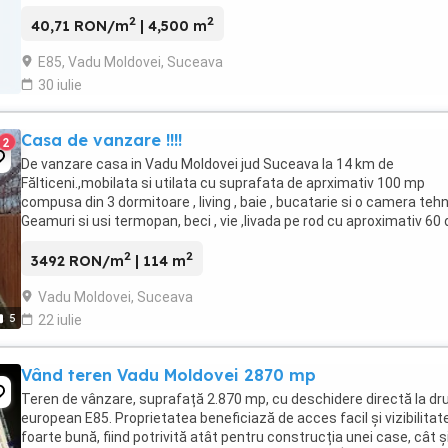
Utilități disponibile: apă, ...
2
2
40,71 RON/m
| 4,500 m
E85, Vadu Moldovei, Suceava
30 iulie
Casa de vanzare !!!!
2
De vanzare casa in Vadu Moldovei jud Suceava la 14 km de
Fălticeni.,mobilata si utilata cu suprafata de aprximativ 100 mp
compusa din 3 dormitoare , living , baie , bucatarie si o camera tehn
Geamuri si usi termopan, beci , vie ,livada pe rod cu aproximativ 60 
pomi de diferite soiuri .se afla ...
2
2
3492 RON/m
| 114 m
Vadu Moldovei, Suceava
5
22 iulie
Vând teren Vadu Moldovei 2870 mp
Teren de vânzare, suprafață 2.870 mp, cu deschidere directă la dr
european E85. Proprietatea beneficiază de acces facil și vizibilitat
foarte bună, fiind potrivită atât pentru construcția unei case, cât ș