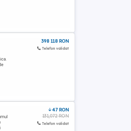
398 118 RON
Telefon validat
ica.
de
47 RON
131,072 RON
umul
e
Telefon validat
i