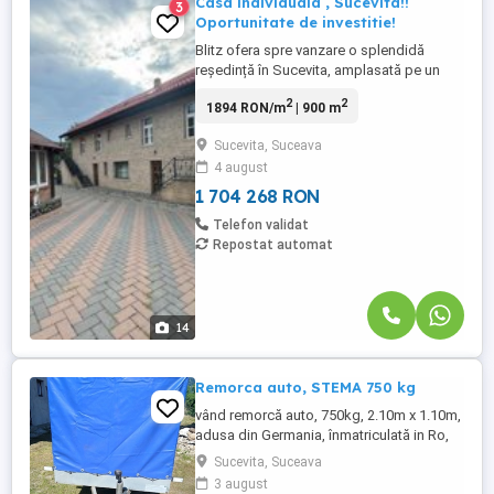
Casa individuala , Sucevita!!
3
Oportunitate de investitie!
Blitz ofera spre vanzare o splendidă
reședință în Sucevita, amplasată pe un
teren generos de 2600 de metri pătrați.
2
2
1894 RON/m
| 900 m
Această proprietate impresionantă oferă
o suprafață totală de 900 de metri pătrați,
Sucevita, Suceava
garantând suficient spațiu pentru
4 august
confortul și eleganța pe care v-o doriți într-
o casă de familie. ...
1 704 268 RON
Telefon validat
Repostat automat
14
Remorca auto, STEMA 750 kg
vând remorcă auto, 750kg, 2.10m x 1.10m,
adusa din Germania, înmatriculată in Ro,
cu prelata, ofer fiscal
Sucevita, Suceava
3 august