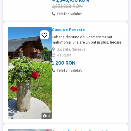
1,546,950 RON
1,651,828 RON
Telefon validat
Casa de Poveste
Cabana dispune de 5 camere cu pat
matrimonial una are un pat în plus, fiecare
cameră are baie proprie, 4 camere sunt la
Sucevita, Suceava
etaj și fiecare are balcon o cameră este la
4 august
parter fără balcon ,in total 11 locuri de
1 200 RON
cazare, livingul este generos cu canapea,
televizor, si masă cu scaune ,bucătăria
Telefon validat
este utilată ...
5