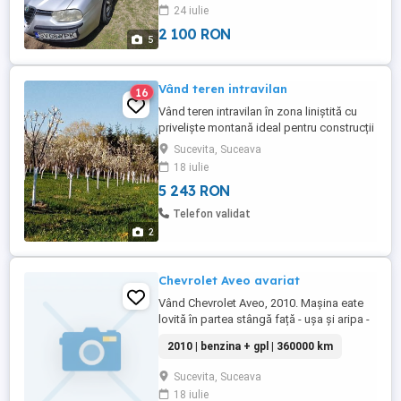
24 iulie
telefonul afișat.
2 100 RON
5
Vând teren intravilan
16
Vând teren intravilan în zona liniștită cu
priveliște montană ideal pentru construcții
cabana sau locuință.
Sucevita, Suceava
18 iulie
5 243 RON
Telefon validat
2
Chevrolet Aveo avariat
Vând Chevrolet Aveo, 2010. Mașina eate
lovită în partea stângă față - ușa și aripa -
în rest este intactă. Motorul merge
2010 | benzina + gpl | 360000 km
ireproșabil. Are instalație pe gaz GPL din
fabrică, rezervorul este valabil până în
Sucevita, Suceava
2034. Alte detalii doar la telefon. Nu
18 iulie
răspund la emailuri.