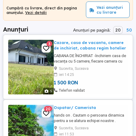
Vezi anunțuri
Cumpără cu livrare, direct din pagina
cu livrare
anunțului.
Vezi detalii
Anunțuri
20
50
Anunțuri pe pagină:
Cazare, casa de vacanta, camere
3
de inchiriat, cabana regim hotelier
CABANA DE ÎNCHIRIAT -închiriem casa de
vacanța cu 5 camere, fiecare camera cu
baie proprie -living spațios -bucătărie
Sucevita, Suceava
complet utilată -foișor cu grătar, plita și
ieri 14:25
cuptor pe lemne -loc de joaca pentru copii
1 500 RON
cu leagăn și trambulina -locație superba
lângă pădure ! Cabana se închiriază in
Telefon validat
5
întregime pentru ...
Ospatar/ Camerista
20
hands on . Cautam o persoana dinamica
pentru a se alatura echipei noastre .
Sucevita, Suceava
ieri 11:53