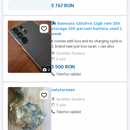
5 767 RON
Samsuns s25ultra 12gb ram 256
storage 100 percent battery used 1
week
It comes with box and its charging cycle is
2 .brand new just box open .i can also
ship charging adaptor new that cost
Sucevita, Suceava
around 100 more
8 iulie
3 500 RON
2
Telefon validat
salutareeee
Sucevita, Suceava
5 iulie
Telefon validat