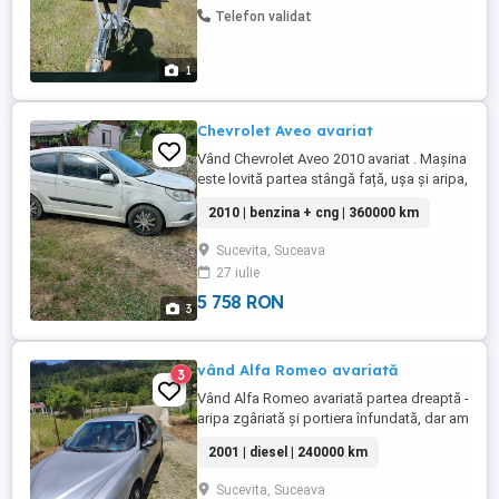
Telefon validat
1
Chevrolet Aveo avariat
Vând Chevrolet Aveo 2010 avariat . Mașina
este lovită partea stângă față, ușa și aripa,
în rest este intactă. motorul merge
2010 | benzina + cng | 360000 km
ireproșabil. În plus are instalație pe gaz,
GPL, din fabrică. Rezervorul este valabil
Sucevita, Suceava
până în 2034.
27 iulie
5 758 RON
3
vând Alfa Romeo avariată
3
Vând Alfa Romeo avariată partea dreaptă -
aripa zgâriată și portiera înfundată, dar am
piesele de schimb la culoare (argintii).
2001 | diesel | 240000 km
Mașina merge foarte bine, pornește la
cheie, nu consumă ulei. Se vinde întreagă
Sucevita, Suceava
sau pe bucăți, dezmemrată. Detalii la