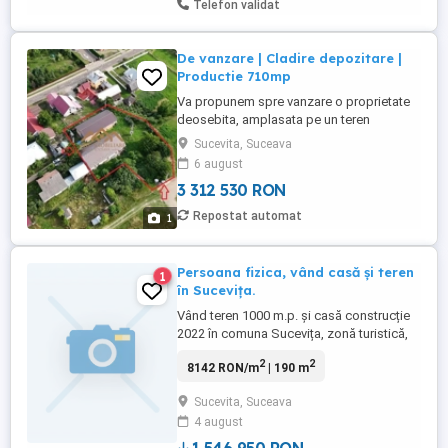
Telefon validat
De vanzare | Cladire depozitare |
Productie 710mp
Va propunem spre vanzare o proprietate
deosebita, amplasata pe un teren
intravilan de 2000 mp, pe care sunt
Sucevita, Suceava
construite doua cladiri solide, cu structura
6 august
din beton si zidarie din caramida, avand o
3 312 530 RON
suprafata desfasurata totala de 710 mp.
Imobilul beneficiaza de bransament
Repostat automat
1
trifazic 380V de putere mare si ...
Persoana fizica, vând casă și teren
1
în Sucevița.
Vând teren 1000 m.p. și casă construcție
2022 în comuna Sucevița, zonă turistică,
str. Schitul Furcoiului nr 45, vizavi de
2
2
8142 RON/m
| 190 m
Mănăstire. Casa este P+1, are o suprafață
de 200 mp. Casa este complet mobilată și
Sucevita, Suceava
utilată. Are 2 livinguri, 3 dormitoare fiecare
4 august
cu baie proprie, încălzire în pardoseala,
pompa ...