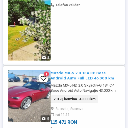
Telefon validat
2
Mazda MX-5 2.0 184 CP Bose
1
Android Auto Full LED 43.000 km
Mazda MX-5 ND 2.0 Skyactiv-G 184 CP
Bose Android Auto Navigație 43.000 km
Preț: 21.999 An fabricație: 2019 Kilometraj:
2019 | benzina | 43000 km
43.000 km Motorizare: 2.0 Skyactiv-G 184
CP benzină Transmisie: Manuală, 6 trepte
Sucevita, Suceava
Tracțiune: Spate Normă de poluare: Euro
ieri 11:11
6d-TEMP Culoare: Soul Red Crystal (Roșu
5
perlat metalizat) Interior: ...
115 471 RON