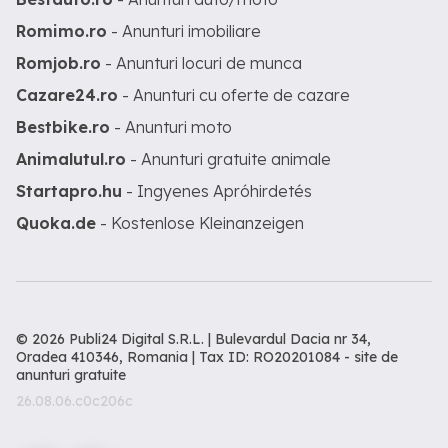
Romimo.ro
- Anunturi imobiliare
Romjob.ro
- Anunturi locuri de munca
Cazare24.ro
- Anunturi cu oferte de cazare
Bestbike.ro
- Anunturi moto
Animalutul.ro
- Anunturi gratuite animale
Startapro.hu
- Ingyenes Apróhirdetés
Quoka.de
- Kostenlose Kleinanzeigen
© 2026 Publi24 Digital S.R.L. | Bulevardul Dacia nr 34,
Oradea 410346, Romania | Tax ID: RO20201084 -
site de
anunturi gratuite
26.08.06.c0c206c