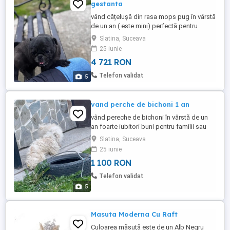
gestanta
vând cățelușă din rasa mops pug în vârstă
de un an ( este mini) perfectă pentru
familii cu copiii sau pentru reproductie
Slatina, Suceava
este un cățel foarte jucăuș dar și
25 iunie
ascultător potrivit cat pentru curte atât și
4 721 RON
pentru apartament este genstanta
Telefon validat
5
vand perche de bichoni 1 an
vând pereche de bichoni în vârstă de un
an foarte iubitori buni pentru familii sau
reproduceți (NU SUNT FRAȚI) îi dau din
Slatina, Suceava
lipsă de timp
25 iunie
1 100 RON
Telefon validat
5
Masuta Moderna Cu Raft
Culoarea măsuță este de un Alb Negru