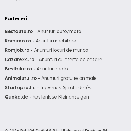
Parteneri
Bestauto.ro
- Anunturi auto/moto
Romimo.ro
- Anunturi imobiliare
Romjob.ro
- Anunturi locuri de munca
Cazare24.ro
- Anunturi cu oferte de cazare
Bestbike.ro
- Anunturi moto
Animalutul.ro
- Anunturi gratuite animale
Startapro.hu
- Ingyenes Apróhirdetés
Quoka.de
- Kostenlose Kleinanzeigen
© 2026 Publi24 Digital S.R.L. | Bulevardul Dacia nr 34,