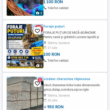
1 100 RON
Telefon validat
5
foraje puțuri
FORAJE PUȚURI DE MICĂ ADÂNCIME
Pentru casă și grădină Lucrare rapidă și
serioasă Preț avantajos Deplasare în mai
Slatina, Suceava
multe zone Nu mai depinde de apă
27 iulie
scumpă sau lipsă de apă. Sună acum:
100 RON
Telefon validat
2
vindem cherestea rășinoase
1
Vând cherestea tivita toate dimensiunile
grinzi,dulap,scindura,sipca rigle
etc.începând de la 1.5m până la 9m
Slatina, Suceava
lungime ,prețul începând de la 950 mc și
26 iulie
până la 1100lei mc fără TVA PENTU
950 RON
SOCIETĂȚII PLĂTITOARE DE TVA.CU