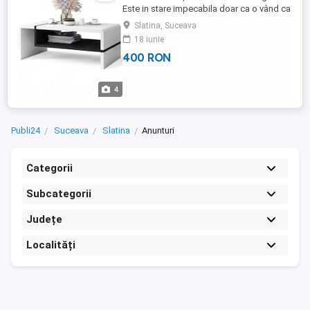
Este in stare impecabila doar ca o vând ca
nu am unde sa o pun prin casa ( Măsuță
Slatina, Suceava
este cumpărată de pe site-ul Mozzani )
18 iunie
400 RON
4
Publi24
Suceava
Slatina
Anunturi
Categorii
Subcategorii
Județe
Localități