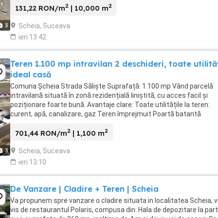
2
2
131,22 RON/m
| 10,000 m
Scheia, Suceava
3
ieri 13:42
Teren 1.100 mp intravilan 2 deschideri, toate utilităț
ideal casă
Comuna Șcheia Strada Săliște Suprafață: 1.100 mp Vând parcelă
intravilană situată în zonă rezidențială liniștită, cu acces facil și
poziționare foarte bună. Avantaje clare: Toate utilitățile la teren:
curent, apă, canalizare, gaz Teren împrejmuit Poartă batantă
motorizată (5 m) + poartă pietonală Acces ...
2
2
701,44 RON/m
| 1,100 m
Scheia, Suceava
3
ieri 13:10
De Vanzare | Cladire + Teren | Scheia
Va propunem spre vanzare o cladire situata in localitatea Scheia, v
vis de restaurantul Polaris, compusa din: Hala de depozitare la par