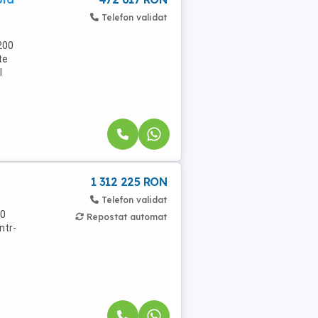
Telefon validat
200
te
l
1 312 225 RON
Telefon validat
00
Repostat automat
ntr-