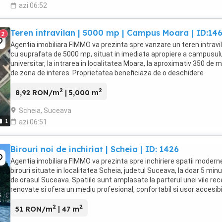
azi 06:52
Teren intravilan | 5000 mp | Campus Moara | ID:14
2
Agentia imobiliara FIMMO va prezinta spre vanzare un teren intravi
cu suprafata de 5000 mp, situat in imediata apropiere a campusul
universitar, la intrarea in localitatea Moara, la aproximativ 350 de m
de zona de interes. Proprietatea beneficiaza de o deschidere
generoasa de 22 de metri liniari, ...
2
2
8,92 RON/m
| 5,000 m
Scheia, Suceava
1
azi 06:51
Birouri noi de inchiriat | Scheia | ID: 1426
Agentia imobiliara FIMMO va prezinta spre inchiriere spatii modern
birouri situate in localitatea Scheia, judetul Suceava, la doar 5 min
de orasul Suceava. Spatiile sunt amplasate la parterul unei vile re
renovate si ofera un mediu profesional, confortabil si usor accesibi
ideal pentru diverse ...
2
2
51 RON/m
| 47 m