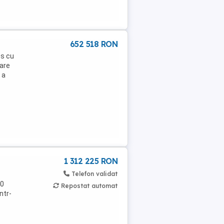
652 518 RON
os cu
tare
 a
1 312 225 RON
Telefon validat
00
Repostat automat
ntr-