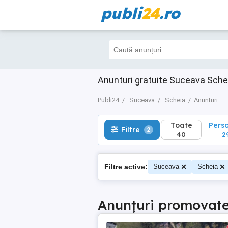
publi
24
.ro
Toate
Perso
Filtre
2
40
29
Anunturi gratuite Suceava Sche
Publi24
Suceava
Scheia
Anunturi
Toate
Pers
Filtre
2
40
2
Filtre active:
Suceava
Scheia
Anunțuri promovat