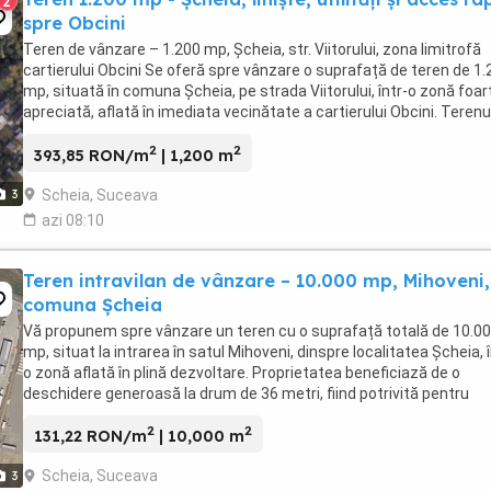
2
spre Obcini
Teren de vânzare – 1.200 mp, Șcheia, str. Viitorului, zona limitrofă
cartierului Obcini Se oferă spre vânzare o suprafață de teren de 1.
mp, situată în comuna Șcheia, pe strada Viitorului, într-o zonă foar
apreciată, aflată în imediata vecinătate a cartierului Obcini. Terenu
beneficiază de o poziționare ...
2
2
393,85 RON/m
| 1,200 m
Scheia, Suceava
3
azi 08:10
Teren intravilan de vânzare – 10.000 mp, Mihoveni,
comuna Șcheia
Vă propunem spre vânzare un teren cu o suprafață totală de 10.0
mp, situat la intrarea în satul Mihoveni, dinspre localitatea Șcheia, î
o zonă aflată în plină dezvoltare. Proprietatea beneficiază de o
deschidere generoasă la drum de 36 metri, fiind potrivită pentru
dezvoltarea unui proiect imobiliar ...
2
2
131,22 RON/m
| 10,000 m
Scheia, Suceava
3