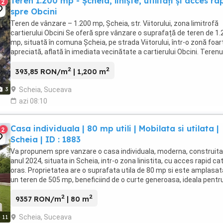
Teren 1.200 mp - Șcheia, liniște, utilități și acces ra
2
spre Obcini
Teren de vânzare – 1.200 mp, Șcheia, str. Viitorului, zona limitrofă
cartierului Obcini Se oferă spre vânzare o suprafață de teren de 1.
mp, situată în comuna Șcheia, pe strada Viitorului, într-o zonă foar
apreciată, aflată în imediata vecinătate a cartierului Obcini. Terenu
beneficiază de o poziționare ...
2
2
393,85 RON/m
| 1,200 m
Scheia, Suceava
3
azi 08:10
Casa individuala | 80 mp utili | Mobilata si utilata |
2
Scheia | ID : 1883
Va propunem spre vanzare o casa individuala, moderna, construita
anul 2024, situata in Scheia, intr-o zona linistita, cu acces rapid ca
oras. Proprietatea are o suprafata utila de 80 mp si este amplasat
un teren de 505 mp, beneficiind de o curte generoasa, ideala pentr
relaxare, petrecerea ...
2
2
9357 RON/m
| 80 m
Scheia, Suceava
11