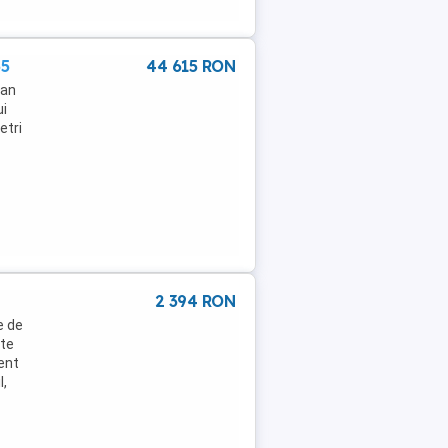
65
44 615 RON
lan
ui
etri
2 394 RON
e de
ute
cent
l,