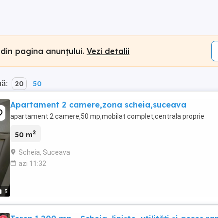
 din pagina anunțului.
Vezi detalii
nă:
20
50
Apartament 2 camere,zona scheia,suceava
apartament 2 camere,50 mp,mobilat complet,centrala proprie
2
50 m
Scheia, Suceava
azi 11:32
5