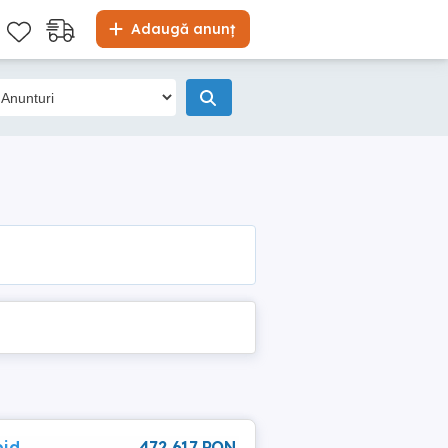
Adaugă anunț
pid
472 617 RON