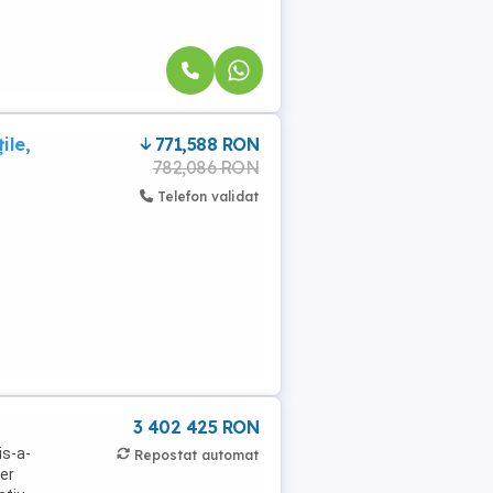
ile,
771,588 RON
782,086 RON
Telefon validat
3 402 425 RON
is-a-
Repostat automat
ter