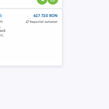
ă
627 720 RON
en
Repostat automat
,
oasă
nt,