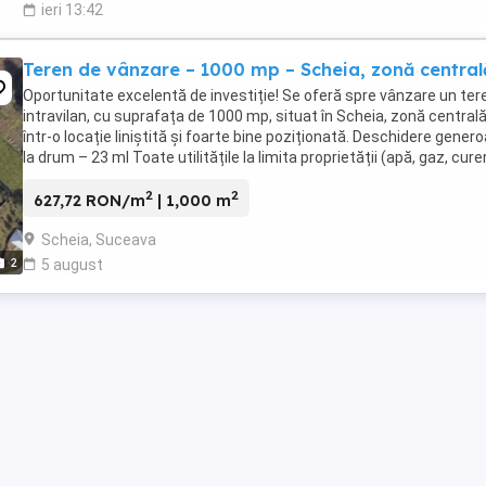
ieri 13:42
Teren de vânzare – 1000 mp – Scheia, zonă central
Oportunitate excelentă de investiție! Se oferă spre vânzare un ter
intravilan, cu suprafața de 1000 mp, situat în Scheia, zonă centrală
într-o locație liniștită și foarte bine poziționată. Deschidere gener
la drum – 23 ml Toate utilitățile la limita proprietății (apă, gaz, cure
canalizare) ...
2
2
627,72 RON/m
| 1,000 m
Scheia, Suceava
2
5 august