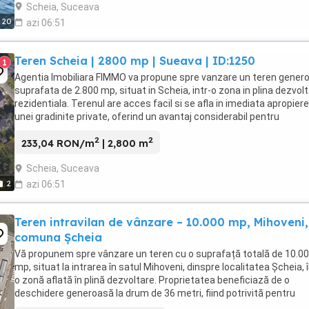
Scheia, Suceava
20
azi 06:51
Teren Scheia | 2800 mp | Sueava | ID:1250
1
Agentia Imobiliara FIMMO va propune spre vanzare un teren gener
suprafata de 2.800 mp, situat in Scheia, intr-o zona in plina dezvol
rezidentiala. Terenul are acces facil si se afla in imediata apropiere
unei gradinite private, oferind un avantaj considerabil pentru
dezvoltatori sau familii ...
2
2
233,04 RON/m
| 2,800 m
Scheia, Suceava
2
azi 06:51
Teren intravilan de vânzare – 10.000 mp, Mihoveni,
comuna Șcheia
Vă propunem spre vânzare un teren cu o suprafață totală de 10.0
mp, situat la intrarea în satul Mihoveni, dinspre localitatea Șcheia, î
o zonă aflată în plină dezvoltare. Proprietatea beneficiază de o
deschidere generoasă la drum de 36 metri, fiind potrivită pentru
dezvoltarea unui proiect imobiliar ...