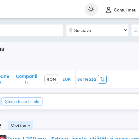
ane
Companii
RON
EUR
Sortează
Contul meu
11
ia
oane
Companii
RON
EUR
Sortează
9
11
Șterge toate filtrele
e
–
Vezi toate
Teren 1.200 mp - Șcheia, liniște, utilități și acces ra