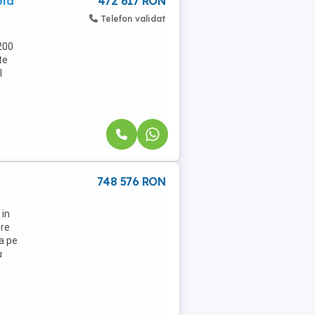
pid
472 617 RON
Telefon validat
200
te
l
748 576 RON
 in
tre
a pe
u