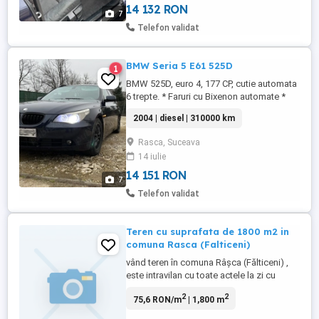
Magazie CD * Senzori parcare spate - ...
14 132 RON
7
Telefon validat
BMW Seria 5 E61 525D
1
BMW 525D, euro 4, 177 CP, cutie automata
6 trepte. * Faruri cu Bixenon automate *
Tapiterie textilă cu urme de uzura *
2004 | diesel | 310000 km
Panoramic * Pilot automat * Suspensie
spate pe perne de fabrica * Volan
Rasca, Suceava
multifunctional * Dublu climatronic *
14 iulie
Navigatie mare BMW Professional *
Magazie CD * Senzori parcare spate - ...
14 151 RON
7
Telefon validat
Teren cu suprafata de 1800 m2 in
comuna Rasca (Falticeni)
vând teren în comuna Râșca (Fălticeni) ,
este intravilan cu toate actele la zi cu
suprafața de 1800 m2 terenul este perfect
2
2
75,6 RON/m
| 1,800 m
drept nu necesită lucrări de îndreptare,
pentru mai multe detalii mă puteți