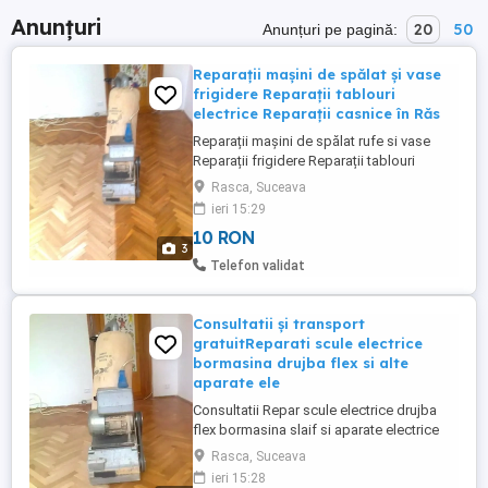
Anunțuri
20
50
Anunțuri pe pagină:
Reparații mașini de spălat și vase
frigidere Reparații tablouri
electrice Reparații casnice în Răs
Reparații mașini de spălat rufe si vase
Reparații frigidere Reparații tablouri
electrice Reparații mașini casnice
Rasca, Suceava
Reparații electronice in Răsca Bogdanesti
ieri 15:29
Vadul Moldovei Fălticeni Consultatii
10 RON
siTansport gratuit
3
Telefon validat
Consultatii și transport
gratuitReparati scule electrice
bormasina drujba flex si alte
aparate ele
Consultatii Repar scule electrice drujba
flex bormasina slaif si aparate electrice
mici in Suceava Falticeni Răsca
Rasca, Suceava
Bogdanesti si toate zonele llVadul
ieri 15:28