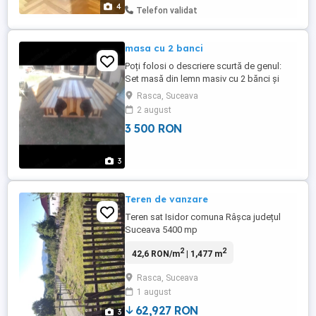
Moldovei Consultatii si transport gratuit
4
Telefon validat
masa cu 2 banci
Poți folosi o descriere scurtă de genul:
Set masă din lemn masiv cu 2 bănci și
banchetă cu spătar, realizat din lemn de
Rasca, Suceava
calitate, solid și rezistent. Ideal pentru
2 august
terasă, foișor sau grădină. Proaspat
3 500 RON
finalizate si foarte atent lucrate la detalii!
Nu pot oferi transport!
3
Teren de vanzare
Teren sat Isidor comuna Râșca județul
Suceava 5400 mp
2
2
42,6 RON/m
| 1,477 m
Rasca, Suceava
1 august
62,927 RON
3