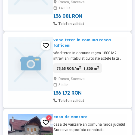
Rasca, Suceava
contacta la nr. preț 26000 euro negociabil
14 iulie
14,5 euro m2
136 081 RON
Telefon validat
vand teren in comuna rasca
falticeni
vând teren in comuna rașca 1800 M2
intravilan,intabulat cu toate actele la zi .
Terenul este perfect drept nu necesita
2
2
75,65 RON/m
| 1,800 m
lucrări suplimentare Pentru mai multe
detalii mă puteți contacta la nr.
Rasca, Suceava
5 iulie
136 172 RON
Telefon validat
casa de vanzare
2
casa de vanzare an comuna rașca judetul
Suceava suprafata construita