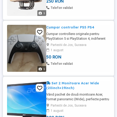
250 RON
Telefon validat
1
Cumpar controller PS5 PS4
Cumpar controllere originale pentru
PlayStation 5 si PlayStation 4, indiferent
de starea lor. Ma intereseaza: - Manete
Partestii de Jos, Suceava
defecte sau stricate (cu drift, butoane
1 august
blocate, probleme de incarcare, carcase
50 RON
sparte etc.). Trimite-mi un mesaj in privat
cu poze si pretul pe care il doresti.
Telefon validat
Mentioneaza clar daca ...
1
Set 2 Monitoare Acer Wide
(20inch+19inch)
Vând pachet de două monitoare Acer,
format panoramic (Wide), perfecte pentru
un setup productiv cu două ecrane. Sunt
Partestii de Jos, Suceava
ideale pentru munca de acasă (Excel,
1 august
documente, browsing) sau pentru elevi,