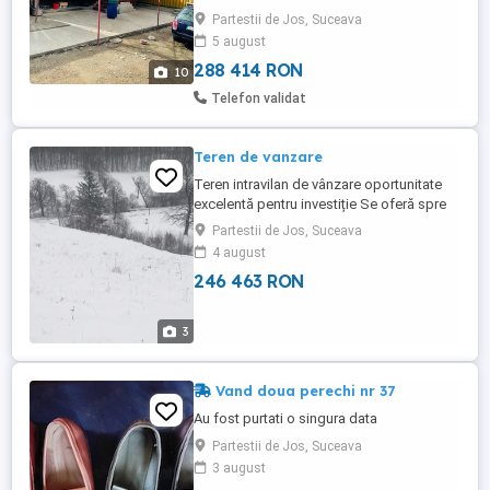
liniștită, dar locuită, cu vecini în apropiere
Partestii de Jos, Suceava
(nu este izolată). Localizare excelentă: 20-
5 august
25 minute de Suceava 30-35 minute de ...
288 414 RON
10
Telefon validat
Teren de vanzare
Teren intravilan de vânzare oportunitate
excelentă pentru investiție Se oferă spre
vânzare teren intravilan, ideal pentru
Partestii de Jos, Suceava
construcția de case, cabane, pensiune
4 august
turistică, unități de cazare tip Airbnb sau
246 463 RON
proiect hotelier. - Localizare: zonă liniștită,
cu potențial turistic și acces facil - Partesti
...
3
Vand doua perechi nr 37
Au fost purtati o singura data
Partestii de Jos, Suceava
3 august