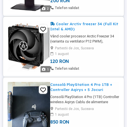
200 RON
oferind mult mai mult spațiu de lucru
decât un singur monitor. 1. Monitor Acer
Telefon validat
2
V203W (20 inch) Rezoluție: 1680 ...
Cooler Arctiv freezer 34 (Full Kit
Intel & AMD)
Vând cooler procesor Arctic Freezer 34
(varianta cu ventilator P12 PWM),
recunoscut pentru raportul imbatabil între
Partestii de Jos, Suceava
performanță și zgomot redus. Este un
1 august
upgrade masiv față de orice cooler stock
120 RON
(Intel sau AMD Wraith). Ventilator Arctic
P12 PWM: Optimizat pentru presiune
Telefon validat
1
statică, extrem de silențios ...
Consolă PlayStation 4 Pro 1TB +
Controller Aqirys + 5 Jocuri
Consolă PlayStation 4 Pro (1TB) Controller
wireless Aqirys Cablu de alimentare
Pachet de 5 Jocuri: Minecraft, Batman:
Partestii de Jos, Suceava
Arkham Knight, inFAMOUS Second Son,
1 august
Wolfenstein: The New Order, WWE 2K17
850 RON