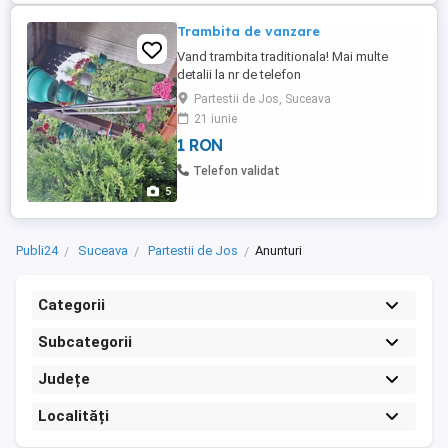
Trambita de vanzare
Vand trambita traditionala! Mai multe
detalii la nr de telefon
Partestii de Jos, Suceava
21 iunie
1 RON
Telefon validat
5
Publi24
Suceava
Partestii de Jos
Anunturi
Categorii
Subcategorii
Județe
Localități