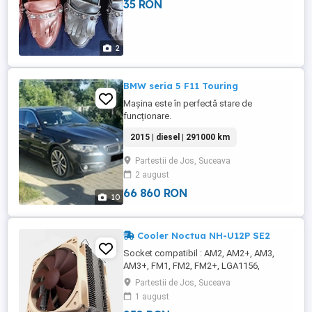
35 RON
2
BMW seria 5 F11 Touring
Mașina este în perfectă stare de
funcționare.
2015 | diesel | 291000 km
Partestii de Jos, Suceava
2 august
66 860 RON
10
Cooler Noctua NH-U12P SE2
Socket compatibil : AM2, AM2+, AM3,
AM3+, FM1, FM2, FM2+, LGA1156,
LGA1155, LGA1150, LGA1151, LGA1200,
Partestii de Jos, Suceava
LGA1366 2x NF-P12 premium fan Total
1 august
height : 158 mm