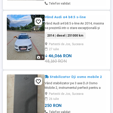
Telefon validat
Vând Audi a4 b8.5 s-line
Vând Audi a4 b8.5 s-line An 2014, masina
se prezintă intr-o stare excepțională și
ireproșabilă Dotări: Interior s-line Scaune
2014 | diesel | 251000 km
de piele Încălzire în scaune Climatronic
funcțional Full panoramic Jante pe 19 s-
Partestii de Jos, Suceava
line Sistem MMI Asistenta la schimbarea
27 iulie
vitezelor Cutie de viteze manuală(pentru ...
46,066 RON
5
48,160 RON
Stabilizator Dji osmo mobile 2
Vând stabilizator pe 3 axe DJI Osmo
Mobile 2, instrumentul perfect pentru a
transforma filmările cu telefonul în clipuri
Partestii de Jos, Suceava
de calitate cinematografică, fără tremur.
26 iulie
Este ideal pentru vlogging, vacanțe sau
250 RON
clipuri de social media (TikTok Reels).
Puncte forte ale acestui model: -
Telefon validat