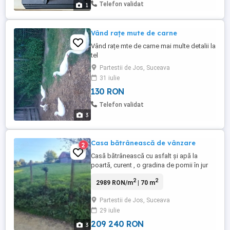
Telefon validat
1
Vând rațe mute de carne
Vând rațe mte de carne mai multe detalii la
tel
Partestii de Jos, Suceava
31 iulie
130 RON
Telefon validat
3
Casa bătrânească de vânzare
2
Casă bătrânească cu asfalt și apă la
poartă, curent , o gradina de pomii în jur
de 100 buc. + teren pentru a pune în
2
2
2989 RON/m
| 70 m
pământ cele necesare pentru detalii
suplimentare la nr
Partestii de Jos, Suceava
29 iulie
209 240 RON
3