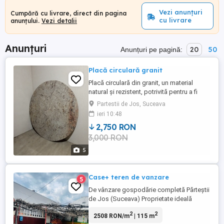
Vezi anunțuri
Cumpără cu livrare, direct din pagina
cu livrare
anunțului.
Vezi detalii
Anunțuri
20
50
Anunțuri pe pagină:
Placă circulară granit
Placă circulară din granit, un material
natural și rezistent, potrivită pentru a fi
utilizată în gospodărie sau ca element
Partestii de Jos, Suceava
decorativ. Suprafața sa are o textură
ieri 10:48
interesantă și o culoare gri-maro, care îi
2,750 RON
conferă un aspect elegant și modern.
3,000 RON
Diametru 176 cm Grosime 3 cm
5
Case+ teren de vanzare
5
De vânzare gospodărie completă Părteștii
de Jos (Suceava) Proprietate ideală
pentru locuință, casă de vacanță sau
2
2
2508 RON/m
| 115 m
activități gospodărești, situată într-o zonă