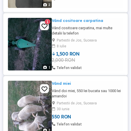
Autonomie record: Bateria ...
2
Vând cositoare carpatina
1
Vând cositoare carpatina, mai multe
detalii la telefon
Partestii de Jos, Suceava
8 iulie
1,500 RON
2,000 RON
1
Telefon validat
Vând miei
Vând doi miei, 550 lei bucata sau 1000 lei
amandoi
Partestii de Jos, Suceava
30 iunie
550 RON
Telefon validat
2