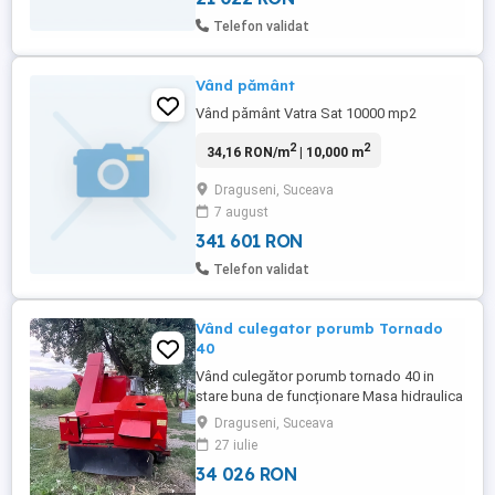
Telefon validat
Vând pământ
Vând pământ Vatra Sat 10000 mp2
2
2
34,16 RON/m
| 10,000 m
Draguseni, Suceava
7 august
341 601 RON
Telefon validat
Vând culegator porumb Tornado
40
Vând culegător porumb tornado 40 in
stare buna de funcționare Masa hidraulica
Buncăr mare Ghiare depănușatoare noi
Draguseni, Suceava
Adus recent
27 iulie
34 026 RON