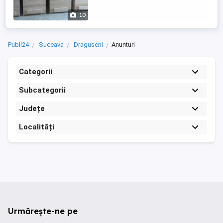
- cat 3 4=65 ron: -cat 1 2=50 ron: -pret stup
...
10
Publi24
Suceava
Draguseni
Anunturi
Categorii
Subcategorii
Județe
Localități
Urmărește-ne pe