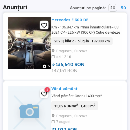
Anunțuri
20
50
Anunțuri pe pagină:
Mercedes E 300 DE
Km - 136.847 km Prima înmatriculare - 08
2021 CP - 225 kW (306 CP) Cutie de viteze
automată Motor hibrid diesel electric
2020 | hibrid - plug-in | 137000 km
plug-in Euro 6D Emisii CO2 41 g km (mixt)
Cameră 360 Aer condiționat automat, 2
Draguseni, Suceava
zone Asistent automat la parcare Asistent
azi 12:10
la parcare cu cameră Asistent la pornire
pe hol Aer condiționat Geamuri ...
136,640 RON
5
147,151 RON
Vând pământ
1
Vând pământ Codru 1400 mp2
2
2
15,02 RON/m
| 1,400 m
Draguseni, Suceava
7 august
21 022 RON