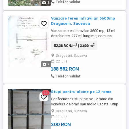
Telefon validat
5
Vanzare teren intravilan 3600mp
Draguseni, Suceava
Vanzare teren intravilan 3600 mp, 13 ml
deschidere, 277 ml lungime, comuna
Draguseni, Suceava Teren pretabil casa.
2
2
52,38 RON/m
| 3,600 m
Teren construibil.
Draguseni, Suceava
22 iulie
2
188 582 RON
Telefon validat
Stupi pentru albine pe 12 rame
11
Confectionez stupi pe pe 12 rame dIn
scindura de brad sau molid uscata. Stup
pe 12 rame=200 lei Stupul contine capacul
Draguseni, Suceava
acoperit cu tabla,podisorul jumatate plasa
11 iulie
si jumatate acopert cu osb iar fundul fix
200 RON
sau cum doreste clientul. - cat 1 1=70 ron: