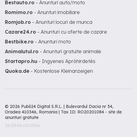
Bestauto.ro
- Anunturi auto/moto
Romimo.ro
- Anunturi imobiliare
Romjob.ro
- Anunturi locuri de munca
Cazare24.ro
- Anunturi cu oferte de cazare
Bestbike.ro
- Anunturi moto
Animalutul.ro
- Anunturi gratuite animale
Startapro.hu
- Ingyenes Apróhirdetés
Quoka.de
- Kostenlose Kleinanzeigen
© 2026 Publi24 Digital S.R.L. | Bulevardul Dacia nr 34,
Oradea 410346, Romania | Tax ID: RO20201084 -
site de
anunturi gratuite
26.08.06.c0c206c