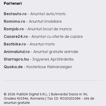
Parteneri
Bestauto.ro
- Anunturi auto/moto
Romimo.ro
- Anunturi imobiliare
Romjob.ro
- Anunturi locuri de munca
Cazare24.ro
- Anunturi cu oferte de cazare
Bestbike.ro
- Anunturi moto
Animalutul.ro
- Anunturi gratuite animale
Startapro.hu
- Ingyenes Apróhirdetés
Quoka.de
- Kostenlose Kleinanzeigen
© 2026 Publi24 Digital S.R.L. | Bulevardul Dacia nr 34,
Oradea 410346, Romania | Tax ID: RO20201084 -
site de
anunturi gratuite