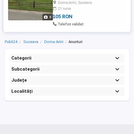
Dorna-Arini, Suceava
deschidere 31 m la sosea (DN17B Vatra
21 iunie
Dornei- Brosteni-Poiana Largului)
,electricitate, apa si canalizarea la limita ...
105 RON
8
Telefon validat
Publi24
Suceava
Dorna-Arini
Anunturi
Categorii
Subcategorii
Județe
Localități