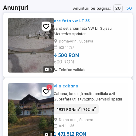
Anunțuri
20
50
Anunțuri pe pagină:
arc fata vw LT 35
vând set arcuri fata VW LT 35,sau
Mercedes sprinter
Dorna-Arini, Suceava
azi 11:37
500 RON
600 RON
2
Telefon validat
vila cabana
5
Cabana, locuință multi familiala azil.
Suprafața utilă=762mp. Demisol spatiu
tehnic,4 încăperi. Parter= 1 apartament cu
2
2
1931 RON/m
| 762 m
baie; bucătărie open space cu sala de
mese;cămară;2 bai de serviciu. Etaj=1
Dorna-Arini, Suceava
apartament cu baie;7 camere cu bai
azi 11:36
proprii și balcoane. Mansardă=2 camere
cu bai proprii;1 baie serviciu;sala ...
1 471 512 RON
5