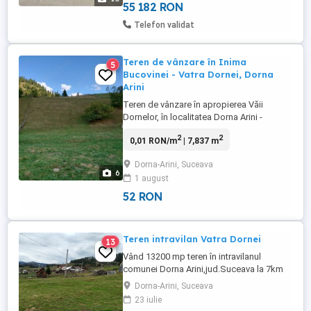
...
55 182 RON
Telefon validat
Teren de vânzare în Inima
5
Bucovinei - Vatra Dornei, Dorna
Arini
Teren de vânzare în apropierea Văii
Dornelor, în localitatea Dorna Arini -
Ortoaia, la doar 15 minute distanță de
2
2
0,01 RON/m
| 7,837 m
stațiunea Vatra Dornei. Ideal pentru
Investiții în Turism! Suprafața totală: 7837
Dorna-Arini, Suceava
mp. Preț: 10 euro mp, negociabil.
6
1 august
Proprietatea este alcătuită din două
parcele distincte, iar vânzarea ...
52 RON
Teren intravilan Vatra Dornei
13
Vând 13200 mp teren în intravilanul
comunei Dorna Arini,jud.Suceava la 7km
de mun.Vatra Dornei. Că și utilități:stâlp de
Dorna-Arini, Suceava
curent pe teren,izvor cu apă potabilă.
23 iulie
Pretabil construire pensiune turistică,