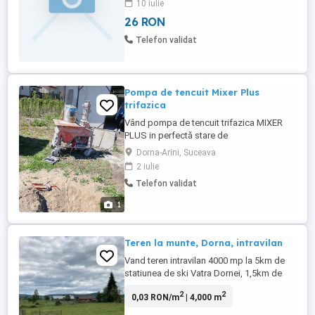
10 iulie
26 RON
Telefon validat
Pompa de tencuit Mixer Plus
trifazica
Vând pompa de tencuit trifazica MIXER
PLUS in perfectă stare de
funcționare,făcut revizie recent.O vând că
Dorna-Arini, Suceava
nu am cu cine sa lucrez.3000 eur
2 iulie
Telefon validat
1
Teren la munte, Dorna, intravilan
Vand teren intravilan 4000 mp la 5km de
statiunea de ski Vatra Dornei, 1,5km de
Manastirea Acoperamantul Maicii
2
2
0,03 RON/m
| 4,000 m
Domnului, 300 metri de Primaria Dorna
Arini, liber, fara contructii pe el, cu