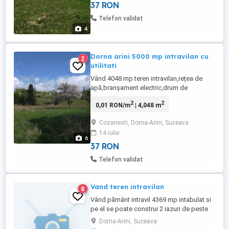
37 RON
complex turistic, iazuri pentru peste. La
7km distanță,pârtie ski, telescaun,stațiune
Telefon validat
balneoclimaterica. ...
4
Dorna arini 5000 mp intravilan cu
2
utilitati
Vând 4048 mp teren intravilan,rețea de
apă,branșament electric,drum de
acces,parau,alte detalii la tel.
2
2
0,01 RON/m
| 4,048 m
Cozanesti, Dorna-Arini, Suceava
14 iulie
6
37 RON
Telefon validat
Vand teren intravilan
8
Vând pământ intravil 4369 mp intabulat si
pe el se poate construi 2 iazuri de peste
are acces la drum și la curent electric și
Dorna-Arini, Suceava
apă