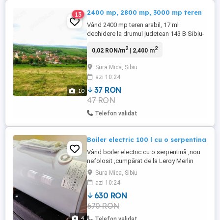
2400 mp, 2800 mp, 3000 mp teren
13
Vând 2400 mp teren arabil, 17 ml
dechidere la drumul judetean 143 B Sibiu-
Mag Situat la aprox.10 km distanță de
2
2
0,02 RON/m
| 2,400 m
centrul istoric al Sibiului, 5 km de
aeroportul International Sibiu,4 km de
Sura Mica, Sibiu
zona Industriala Vest Pret 9 eur mp -2400
azi 10:24
mp teren situat la 12 km distanță de
centrul veichi al Sibiului. Deschidere ...
37 RON
10
47 RON
Telefon validat
Boiler electric 100 l cu o serpentina
Vând boiler electric cu o serpentină ,nou
nefolosit ,cumpărat de la Leroy Merlin
după aceea am pus puffer igienic și nu-mi
Sura Mica, Sibiu
mai este necesar
azi 10:24
630 RON
670 RON
4
Telefon validat