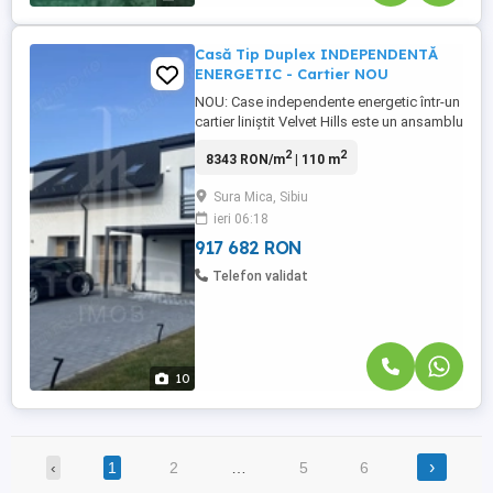
Casă Tip Duplex INDEPENDENTĂ
ENERGETIC - Cartier NOU
NOU: Case independente energetic într-un
cartier liniștit Velvet Hills este un ansamblu
plin de verdeață și liniște, cu un stil
2
2
8343 RON/m
| 110 m
arhitectural unitar, formată din 68 de case
moderne. Amplasat la doar 7 km de Zona
Sura Mica, Sibiu
Industrială de Vest a Sibiului și 2 km de
ieri 06:18
Ocna, în Șura Mică, cartierul este suficient
de ...
917 682 RON
Telefon validat
10
›
‹
1
2
…
5
6