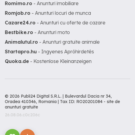
Romimo.ro
- Anunturi imobiliare
Romjob.ro
- Anunturi locuri de munca
Cazare24.ro
- Anunturi cu oferte de cazare
Bestbike.ro
- Anunturi moto
Animalutul.ro
- Anunturi gratuite animale
Startapro.hu
- Ingyenes Apróhirdetés
Quoka.de
- Kostenlose Kleinanzeigen
© 2026 Publi24 Digital S.R.L. | Bulevardul Dacia nr 34,
Oradea 410346, Romania | Tax ID: RO20201084 -
site de
anunturi gratuite
26.08.06.c0c206c