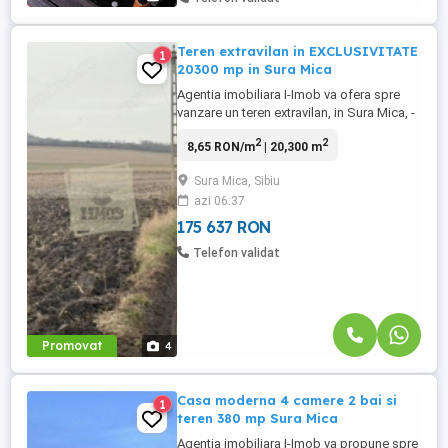
Teren extravilan in EXCLUSIVITATE
1
20300 mp in Sura Mica
Agentia imobiliara I-Imob va ofera spre
vanzare un teren extravilan, in Sura Mica, -
punct de reper Cartierul Eden, cu o
2
2
8,65 RON/m
| 20,300 m
suprafata totala de 20.300 mp, foarte bun
pentru investitie, o deschidere la strada de
Sura Mica, Sibiu
46 metri si o lungime de 441 metri. Terenul
azi 06:37
este pretabil pentru foarte multe tipuri de
activitati ...
175 637 RON
Telefon validat
Promovat
4
Casa moderna 4 camere 2 bai si
1
teren 380 mp Sura Mica
Agentia imobiliara I-Imob va propune spre