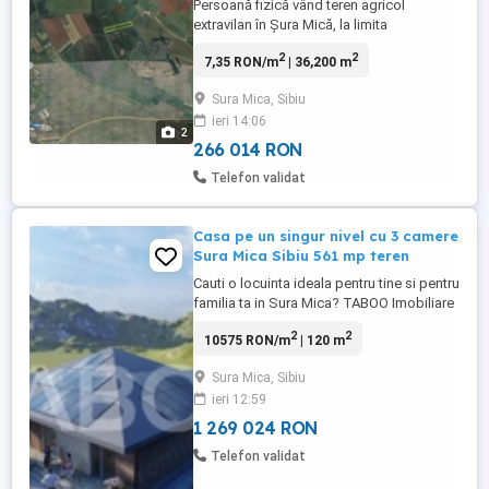
Persoană fizică vând teren agricol
extravilan în Șura Mică, la limita
administrativă cu mun. Sibiu, în suprafață
2
2
7,35 RON/m
| 36,200 m
de 36.200 mp, cu următoarele dimensiuni:
- latura sud - 695,5 m; - latura est - 56,5 m; -
Sura Mica, Sibiu
latura nord - 668,5 m; - latura vest - 53,7 m.
ieri 14:06
Proprietatea este liberă de sarcini și deține
2
documente ...
266 014 RON
Telefon validat
Casa pe un singur nivel cu 3 camere
Sura Mica Sibiu 561 mp teren
Cauti o locuinta ideala pentru tine si pentru
familia ta in Sura Mica? TABOO Imobiliare
iti propune aceasta casa de vanzare
2
2
10575 RON/m
| 120 m
construita pe un singur nivel cu 4 camere
in Sura Mica. Terenul casei are o
Sura Mica, Sibiu
suprafata totala de 561 mp iar suprafata
ieri 12:59
utila a casei este de 120 mp. Structura
cladirii este ...
1 269 024 RON
Telefon validat