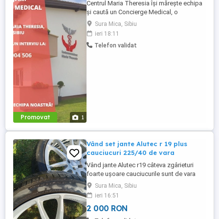
Centrul Maria Theresia își mărește echipa
și caută un Concierge Medical, o
persoană organizată, empatică și
Sura Mica, Sibiu
comunicativă, care să fie primul punct de
ieri 18:11
contact pentru pacienți și aparținători.
Telefon validat
Responsabilități principale: - Gestionarea
internărilor (programări, documente,
relația cu aparținătorii) - ...
Promovat
1
Vând set jante Alutec r 19 plus
cauciucuri 225/40 de vara
Vând jante Alutec r19 câteva zgârieturi
foarte ușoare cauciucurile sunt de vara
într-o stare foarte buna doar unul din ele
Sura Mica, Sibiu
necesită reparat deoarece are pană(mai
ieri 16:51
pot lăsa la preț pentru reparatie) jantele nu
2 000 RON
sunt strâmbe sudate sau lovite doar in
județul Sibiu