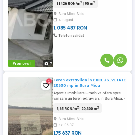
2
2
11426 RON/m
| 95 m
Casa individuala, moderna si functionala,
situata intr-o zona linistita din localitatea
Sura Mica, Sibiu
Sura Mica, la doar cativa kilometri de
4 august
Sibiu. Proprietatea are o suprafata utila de
95 ...
1 085 487 RON
Telefon validat
Promovat
7
Teren extravilan in EXCLUSIVITATE
1
20300 mp in Sura Mica
Agentia imobiliara I-Imob va ofera spre
vanzare un teren extravilan, in Sura Mica, -
punct de reper Cartierul Eden, cu o
2
2
8,65 RON/m
| 20,300 m
suprafata totala de 20.300 mp, foarte bun
pentru investitie, o deschidere la strada de
Sura Mica, Sibiu
46 metri si o lungime de 441 metri. Terenul
azi 06:37
este pretabil pentru foarte multe tipuri de
activitati ...
175 637 RON