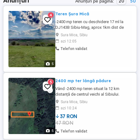
Anunțuri
20
50
Anunțuri pe pagină:
Teren Șura Mică
4
-2400 mp teren cu deschidere 17 ml la
DJ143B Sibiu-Mag, aprox 1km dist de
utilitati, preț 8 eur mp -3000 mp, continuare
Sura Mica, Sibiu
la str. Fagului, 14 ml deschidere la
azi 12:05
drum,utilități la aprox 150 ml, 8 eur mp
Telefon validat
-7300 mp langa livada, drum la ambele
capete cu desch de 14 ml Preț 7 eur mp
5
2400 mp ter lângă pădure
5
Vând -2400 mp teren situat la 12 km
distanță de centrul veichi al Sibiului.
Deschidere 27 ml la drum si pădure, în
Sura Mica, Sibiu
partea opusă deschidere la pârâu Pretabil
azi 10:24
cabană vânătoare, lac piscicol
37 RON
47 RON
5
Telefon validat