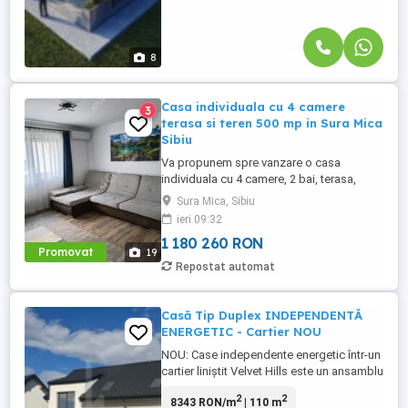
8
Casa individuala cu 4 camere
3
terasa si teren 500 mp in Sura Mica
Sibiu
Va propunem spre vanzare o casa
individuala cu 4 camere, 2 bai, terasa,
amplasata pe un teren de 500 mp, situata
Sura Mica, Sibiu
in Sura Mica, la 5 minute de orasul Sibiu.
ieri 09:32
Casa are suprafata utila de 99 mp,
1 180 260 RON
distribuita integral pe parter si compusa
Promovat
19
din hol de acces dotat cu cuier si
Repostat automat
pantofar, living, 3 dormitoare, ...
Casă Tip Duplex INDEPENDENTĂ
ENERGETIC - Cartier NOU
NOU: Case independente energetic într-un
cartier liniștit Velvet Hills este un ansamblu
plin de verdeață și liniște, cu un stil
2
2
8343 RON/m
| 110 m
arhitectural unitar, formată din 68 de case