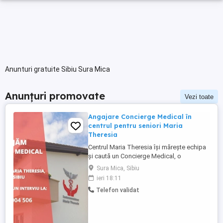
Anunturi gratuite Sibiu Sura Mica
Anunțuri promovate
Vezi toate
Angajare Concierge Medical în
centrul pentru seniori Maria
Theresia
Centrul Maria Theresia își mărește echipa
și caută un Concierge Medical, o
persoană organizată, empatică și
Sura Mica, Sibiu
comunicativă, care să fie primul punct de
ieri 18:11
contact pentru pacienți și aparținători.
Telefon validat
Responsabilități principale: - Gestionarea
internărilor (programări, documente,
relația cu aparținătorii) - ...