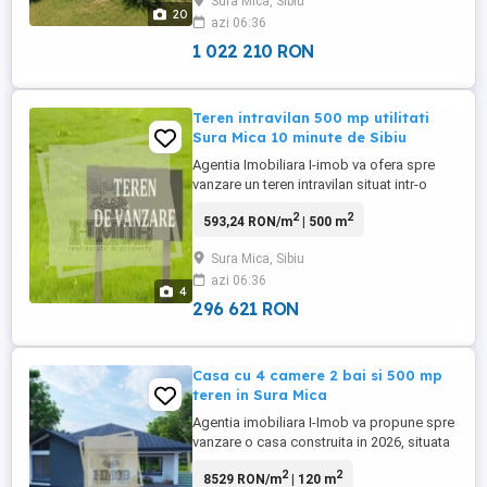
Sura Mica, Sibiu
intimitate. Imobilul este amplasat pe un
20
azi 06:36
teren de 490 mp si dispune de o suprafata
utila de 125 mp, ...
1 022 210 RON
Teren intravilan 500 mp utilitati
Sura Mica 10 minute de Sibiu
Agentia Imobiliara I-imob va ofera spre
vanzare un teren intravilan situat intr-o
zona accesibila si linistita, ideal pentru
2
2
593,24 RON/m
| 500 m
constructia unei case in localitatea Sura
Mica, la 10 minute cu masina de Sibiu.
Sura Mica, Sibiu
Caracteristici principale: bull; Suprafata
azi 06:36
totala: 500 mp. bull; Utilitati disponibile: ...
4
296 621 RON
Casa cu 4 camere 2 bai si 500 mp
teren in Sura Mica
Agentia imobiliara I-Imob va propune spre
vanzare o casa construita in 2026, situata
in Sura Mica, la doar 10 minute de Sibiu.
2
2
8529 RON/m
| 120 m
Suprafete: - Suprafata utila casa: 120 mp -