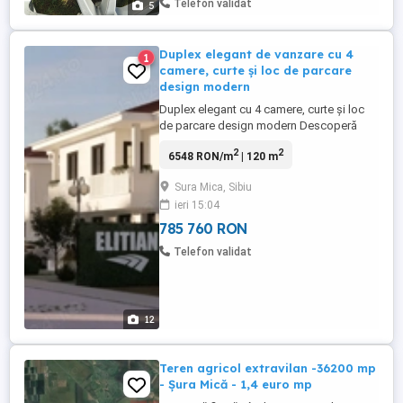
Telefon validat
5
Duplex elegant de vanzare cu 4
1
camere, curte și loc de parcare
design modern
Duplex elegant cu 4 camere, curte și loc
de parcare design modern Descoperă
noul tău cămin într-un ansamblu
2
2
6548 RON/m
| 120 m
rezidențial modern, compus din vile tip
duplex cu design arhitectural
Sura Mica, Sibiu
contemporan, spații bine optimizate și
ieri 15:04
finisaje exterioare de calitate superioară.
Fiecare unitate este concepută pentru ...
785 760 RON
Telefon validat
12
Teren agricol extravilan -36200 mp
- Șura Mică - 1,4 euro mp