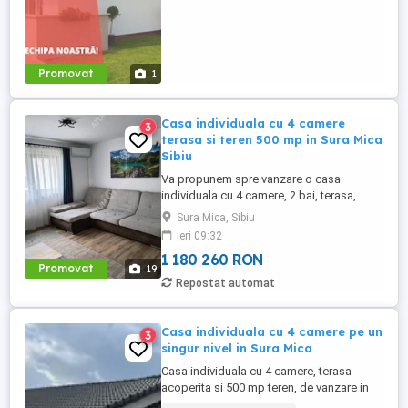
Promovat
1
Casa individuala cu 4 camere
3
terasa si teren 500 mp in Sura Mica
Sibiu
Va propunem spre vanzare o casa
individuala cu 4 camere, 2 bai, terasa,
amplasata pe un teren de 500 mp, situata
Sura Mica, Sibiu
in Sura Mica, la 5 minute de orasul Sibiu.
ieri 09:32
Casa are suprafata utila de 99 mp,
1 180 260 RON
distribuita integral pe parter si compusa
Promovat
19
din hol de acces dotat cu cuier si
Repostat automat
pantofar, living, 3 dormitoare, ...
Casa individuala cu 4 camere pe un
3
singur nivel in Sura Mica
Casa individuala cu 4 camere, terasa
acoperita si 500 mp teren, de vanzare in
Sura Mica – priveliste spre orasul Sibiu.