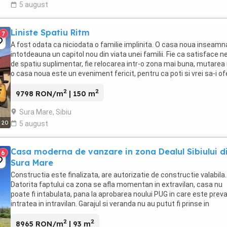
5 august
Liniste Spatiu Ritm
7
A fost odata ca niciodata o familie implinita. O casa noua inseamn
intotdeauna un capitol nou din viata unei familii. Fie ca satisface n
de spatiu suplimentar, fie relocarea intr-o zona mai buna, mutarea 
o casa noua este un eveniment fericit, pentru ca poti si vrei sa-i of
familiei tale ...
2
2
9798 RON/m
| 150 m
Sura Mare, Sibiu
20
5 august
Casa moderna de vanzare in zona Dealul Sibiului d
6
Sura Mare
Constructia este finalizata, are autorizatie de constructie valabila.
Datorita faptului ca zona se afla momentan in extravilan, casa nu
poate fi intabulata, pana la aprobarea noului PUG in care este prev
intratea in intravilan. Garajul si veranda nu au putut fi prinse in
autorizatia de constructie. ...
2
2
8965 RON/m
| 93 m