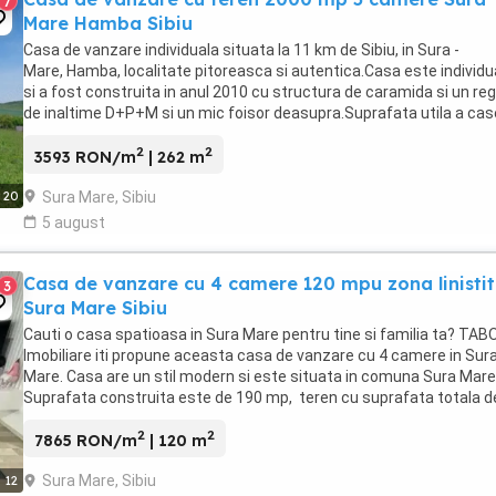
7
Mare Hamba Sibiu
Casa de vanzare individuala situata la 11 km de Sibiu, in Sura -
Mare, Hamba, localitate pitoreasca si autentica.Casa este individu
si a fost construita in anul 2010 cu structura de caramida si un re
de inaltime D+P+M si un mic foisor deasupra.Suprafata utila a cas
este de 262 mp, iar terenul ...
2
2
3593 RON/m
| 262 m
Sura Mare, Sibiu
20
5 august
Casa de vanzare cu 4 camere 120 mpu zona linisti
3
Sura Mare Sibiu
Cauti o casa spatioasa in Sura Mare pentru tine si familia ta? TA
Imobiliare iti propune aceasta casa de vanzare cu 4 camere in Sur
Mare. Casa are un stil modern si este situata in comuna Sura Mare
Suprafata construita este de 190 mp, teren cu suprafata totala d
110mp si casa cu suprafata ...
2
2
7865 RON/m
| 120 m
Sura Mare, Sibiu
12