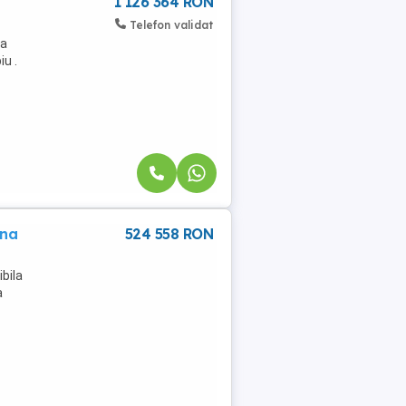
1 126 364 RON
Telefon validat
la
u .
ona
524 558 RON
bila
a