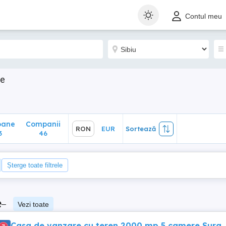
ane
Companii
RON
EUR
Sortează
Contul meu
46
re
oane
Companii
RON
EUR
Sortează
3
46
Șterge toate filtrele
e
–
Vezi toate
Casa de vanzare cu teren 2000 mp 5 camere Sura