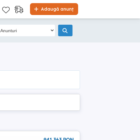
Adaugă anunț
941 363 RON