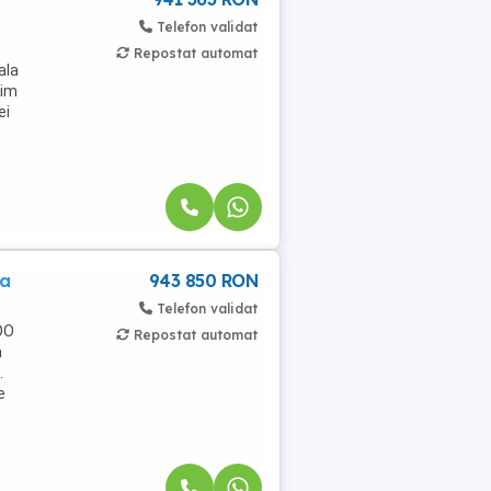
Telefon validat
Repostat automat
ala
gim
ei
ta
943 850 RON
Telefon validat
BOO
Repostat automat
a
.
e