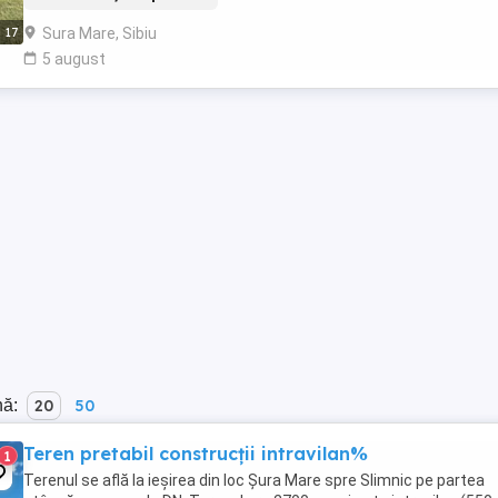
Sura Mare, Sibiu
17
5 august
nă:
20
50
Teren pretabil construcții intravilan%
1
Terenul se află la ieșirea din loc Șura Mare spre Slimnic pe partea