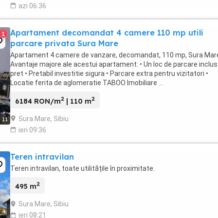
azi 06:36
Apartament decomandat 4 camere 110 mp utili
1
parcare privata Sura Mare
Apartament 4 camere de vanzare, decomandat, 110 mp, Sura M
Avantaje majore ale acestui apartament: • Un loc de parcare inclus
pret • Pretabil investitie sigura • Parcare extra pentru vizitatori •
Locatie ferita de aglomeratie TABOO Imobiliare ...
2
2
6184 RON/m
| 110 m
Sura Mare, Sibiu
11
ieri 09:36
Teren intravilan
Teren intravilan, toate utilitățile în proximitate.
2
495 m
Sura Mare, Sibiu
ieri 08:21