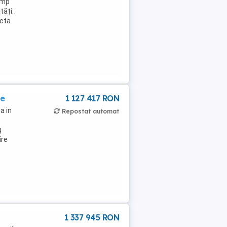
 mp
tăți:
ecta
re
1 127 417 RON
a in
Repostat automat
g
ire
1 337 945 RON