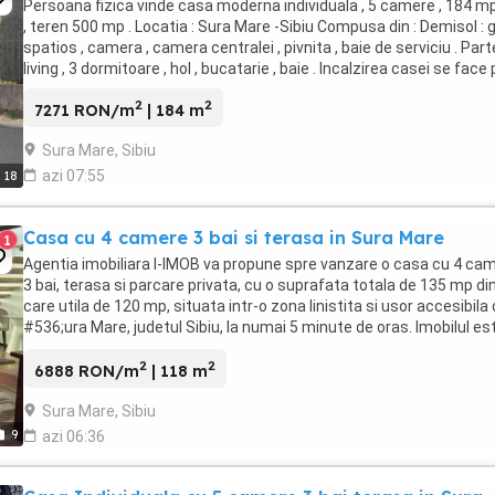
Persoana fizica vinde casa moderna individuala , 5 camere , 184 mp 
, teren 500 mp . Locatia : Sura Mare -Sibiu Compusa din : Demisol : 
spatios , camera , camera centralei , pivnita , baie de serviciu . Parte
living , 3 dormitoare , hol , bucatarie , baie . Incalzirea casei se face p
2
2
7271 RON/m
| 184 m
Sura Mare, Sibiu
azi 07:55
18
Casa cu 4 camere 3 bai si terasa in Sura Mare
1
Agentia imobiliara I-IMOB va propune spre vanzare o casa cu 4 cam
3 bai, terasa si parcare privata, cu o suprafata totala de 135 mp di
care utila de 120 mp, situata intr-o zona linistita si usor accesibila 
#536;ura Mare, judetul Sibiu, la numai 5 minute de oras. Imobilul es
pretabil atat ...
2
2
6888 RON/m
| 118 m
Sura Mare, Sibiu
9
azi 06:36