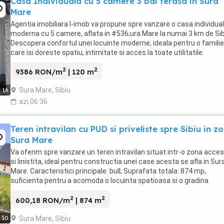
Casa Individuala cu 5 camere 3 bai terasa in Sura
Mare
Agentia imobiliara I-imob va propune spre vanzare o casa individua
moderna cu 5 camere, aflata in #536;ura Mare la numai 3 km de Sibi
Descopera confortul unei locuinte moderne, ideala pentru o familie
care isi doreste spatiu, intimitate si acces la toate utilitatile.
Compartimentare inteligenta: Parter: * ...
2
2
9386 RON/m
| 120 m
Sura Mare, Sibiu
16
azi 06:36
Teren intravilan cu PUD si priveliste spre Sibiu in z
Sura Mare
Va oferim spre vanzare un teren intravilan situat intr-o zona accesi
si linistita, ideal pentru constructia unei case acesta se afla in Sur
Mare. Caracteristici principale: bull; Suprafata totala: 874 mp,
suficienta pentru a acomoda o locuinta spatioasa si o gradina
generoasa. bull; ...
2
2
600,18 RON/m
| 874 m
Sura Mare, Sibiu
10