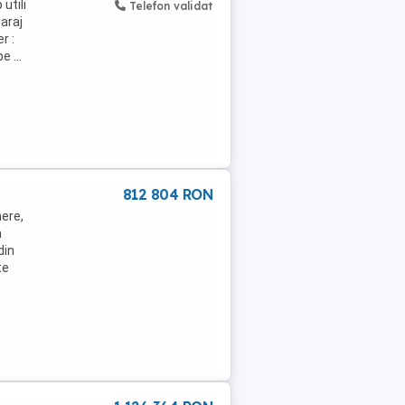
utili
Telefon validat
garaj
r :
e ...
812 804 RON
ere,
n
din
te