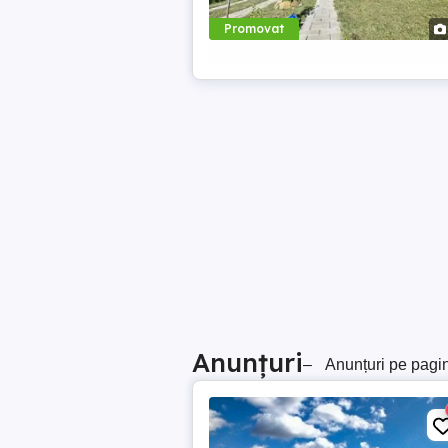
Promovat
Anunțuri
–
Anunțuri pe pagi