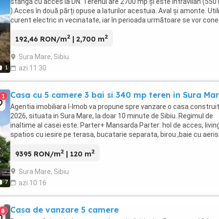
stângă cu acces la DN. Terenul are 2700 mp și este intravilan (550
).Acces în două părți opuse a laturilor acestuia. Aval și amonte. Utili
curent electric in vecinatate, iar în perioada următoare se vor con
celelalte ...
2
2
192,46 RON/m
| 2,700 m
Sura Mare, Sibiu
1
azi 11:30
Casa cu 5 camere 3 bai si 340 mp teren in Sura Ma
1
Agentia imobiliara I-Imob va propune spre vanzare o casa construit
2026, situata in Sura Mare, la doar 10 minute de Sibiu. Regimul de
inaltime al casei este: Parter+ Mansarda Parter: hol de acces, livin
spatios cu iesire pe terasa, bucatarie separata, birou ,baie cu aeris
naturala, spetiu ...
2
2
9395 RON/m
| 120 m
Sura Mare, Sibiu
7
azi 10:16
Casa de vanzare 5 camere
8