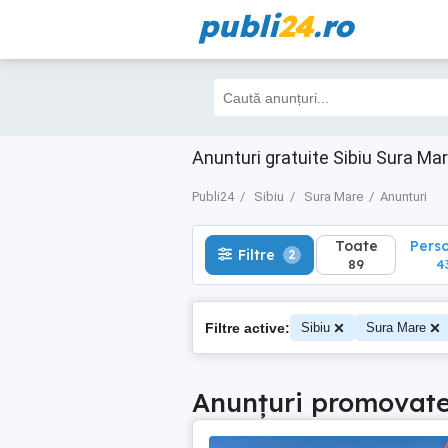
publi
24
.ro
Toate
Perso
Filtre
2
89
43
Anunturi gratuite Sibiu Sura Ma
Publi24
Sibiu
Sura Mare
Anunturi
Toate
Pers
Filtre
2
89
4
Filtre active:
Sibiu
Sura Mare
Anunțuri promovat