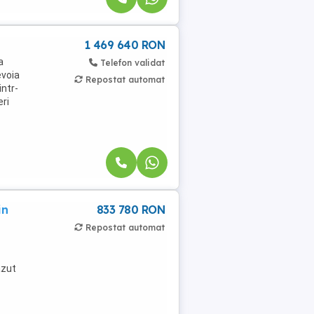
1 469 640 RON
a
Telefon validat
evoia
Repostat automat
intr-
eri
in
833 780 RON
Repostat automat
azut