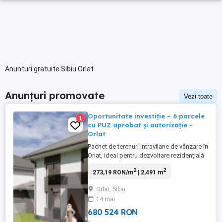
Anunturi gratuite Sibiu Orlat
Anunțuri promovate
Vezi toate
Oportunitate investiție – 6 parcele
1
cu PUZ aprobat și autorizație -
Orlat
Pachet de terenuri intravilane de vânzare în
Orlat, ideal pentru dezvoltare rezidențială
imediată. Suprafață totală 2.040 mp,
2
2
273,19 RON/m
| 2,491 m
împărțită în 6 parcele (aprox. 330–350 mp
fiecare), cu configurație optimă pentru
Orlat, Sibiu
proiect unitar sau dezvoltare individuală.
14 mai
Proprietatea este complet pregătită pentru
construcție: PUZ ...
680 524 RON