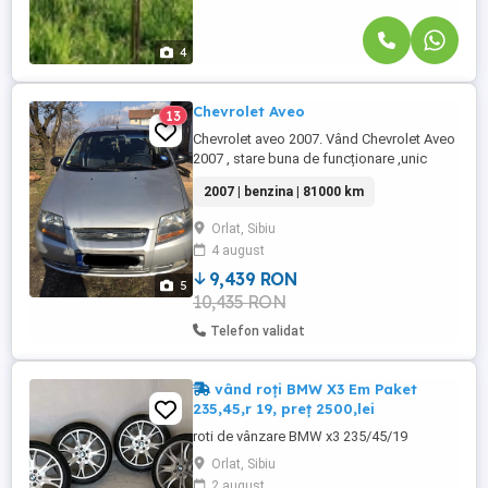
4
Chevrolet Aveo
13
Chevrolet aveo 2007. Vând Chevrolet Aveo
2007 , stare buna de funcționare ,unic
proprietar, consum mic, taxe platite la zi .
2007 | benzina | 81000 km
Mașina poate fi văzută in Orlat jud Sibiu.
Mai multe detalii la nr de telefon.
Orlat, Sibiu
4 august
9,439 RON
5
10,435 RON
Telefon validat
vând roți BMW X3 Em Paket
235,45,r 19, preț 2500,lei
roti de vânzare BMW x3 235/45/19
Orlat, Sibiu
2 august