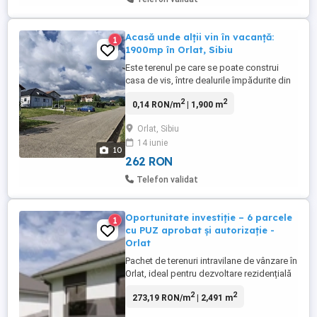
Acasă unde alții vin în vacanță:
1
1900mp în Orlat, Sibiu
Este terenul pe care se poate construi
casa de vis, între dealurile împădurite din
Mărginimea Sibiului. La doar 15 minute de
2
2
0,14 RON/m
| 1,900 m
Sibiu, în Orlat, vă așteaptă 1.900 mp de
teren intravilan ( 15m x 130m), lângă toate
Orlat, Sibiu
utilitățile necesare, pentru a-l transforma în
14 iunie
ACASĂ! Terenul are deschidere la 2 străzi:
10
15,8m ...
262 RON
Telefon validat
Oportunitate investiție – 6 parcele
1
cu PUZ aprobat și autorizație -
Orlat
Pachet de terenuri intravilane de vânzare în
Orlat, ideal pentru dezvoltare rezidențială
imediată. Suprafață totală 2.040 mp,
2
2
273,19 RON/m
| 2,491 m
împărțită în 6 parcele (aprox. 330–350 mp
fiecare), cu configurație optimă pentru