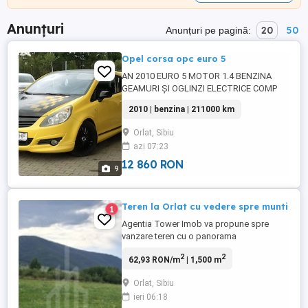
Anunțuri
20
50
Anunțuri pe pagină:
Opel corsa opc euro 5
AN 2010 EURO 5 MOTOR 1.4 BENZINA
GEAMURI ȘI OGLINZI ELECTRICE COMP
BORD MARE PILOT AUTOMAT SENZORI
2010 | benzina | 211000 km
PARCARE CLIMA ÎNCĂLZIRE SCAUNE SI
VOLAN COMENZI VOLAN KM 211000
Orlat, Sibiu
RADIO CD AUX ÎNMATRICULATĂ ACTE LA
azi 07:23
ZI FISCAL TOT CE TREBUIE
12 860 RON
9
Teren la Orlat cu vedere spre munti
1
Agentia Tower Imob va propune spre
vanzare teren cu o panorama
deosebia,situat in localitatea Orlat. Este
2
2
62,93 RON/m
| 1,500 m
extravilan si are o suprafata de 1500 mp,
cu deschidere de 10,16 ml.Terenul este
Orlat, Sibiu
pentru investitie, zona fiind in dezvoltare,
ieri 06:18
cu perspectiva de a se aduce utilitatile.