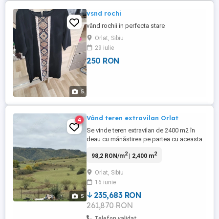
vsnd rochi
vând rochii in perfecta stare
Orlat, Sibiu
29 iulie
250 RON
5
Vând teren extravilan Orlat
4
Se vinde teren extravilan de 2400 m2 în
deau cu mănăstirea pe partea cu aceasta.
Acces de la șosea, 30 80 m.
2
2
98,2 RON/m
| 2,400 m
Orlat, Sibiu
16 iunie
235,683 RON
5
261,870 RON
Telefon validat