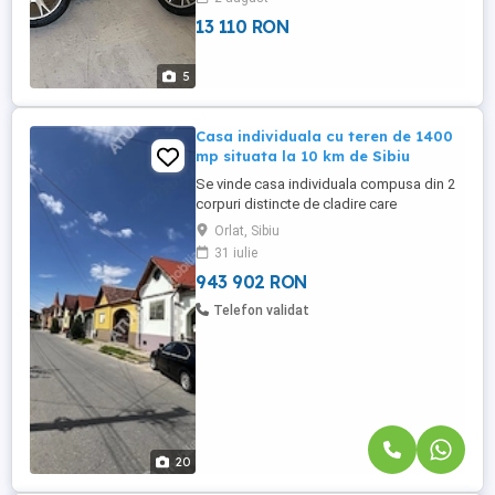
13 110 RON
5
Casa individuala cu teren de 1400
mp situata la 10 km de Sibiu
Se vinde casa individuala compusa din 2
corpuri distincte de cladire care
insumeaza 5 camere, 2 terase si anexe
Orlat, Sibiu
care totalizeaza 223 mp construiti,
31 iulie
pozitionata pe un teren generos de 1400
943 902 RON
mp, situata in Orlat, la doar 13 km fata de
Sibiu. Corupul 1 este edificat in jurul anilor
Telefon validat
1960, cu regim de inaltime ...
20