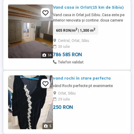
Vand casa in Orlat(15 km de Sibiu)
Vand casa in Orlat jud.Sibiu..Casa este pe
interior renovata și contine: doua camere
Baie Hol si pivnita În curte se mai afla o
2
2
605 RON/m
| 1,300 m
șură cu un spațiu generos și o
magazie(posibil garaj) Curtea si gradina ai
Central, Orlat, Sibiu
1300 mp și beneficiază de apa,curent
30 iulie
electric și gaz...prețul este de 150.000
euro neg...bonus se ...
786 585 RON
16
Telefon validat
vand rochi în stare perfecta
vând Rochi perfecte pt evanimente
Orlat, Sibiu
29 iulie
250 RON
5