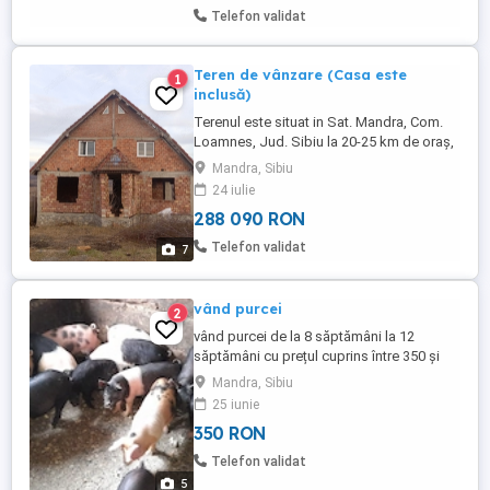
Telefon validat
Teren de vânzare (Casa este
1
inclusă)
Terenul este situat in Sat. Mandra, Com.
Loamnes, Jud. Sibiu la 20-25 km de oraș,
si aproape de Ocna Sibiului unde se afla
Mandra, Sibiu
si stațiunea balneară Ocna. Terenul este
24 iulie
intravilan are 2541mp, are acces la drum,
288 090 RON
si la utilități, se vinde cu tot cu casa
construită pe el, pentru mai multe detalii
Telefon validat
7
nu ezitați ...
vând purcei
2
vând purcei de la 8 săptămâni la 12
săptămâni cu prețul cuprins între 350 și
500 de lei se poate asigura transport
Mandra, Sibiu
contra cost.
25 iunie
350 RON
Telefon validat
5