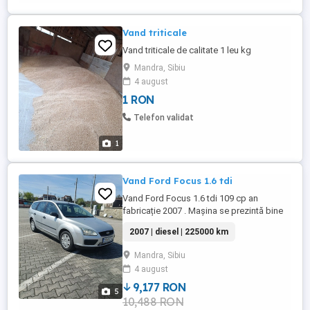
Vand triticale
Vand triticale de calitate 1 leu kg
Mandra, Sibiu
4 august
1 RON
Telefon validat
1
Vand Ford Focus 1.6 tdi
Vand Ford Focus 1.6 tdi 109 cp an
fabricație 2007 . Mașina se prezintă bine
la exterior cât si la interior este o mașină
2007 | diesel | 225000 km
cu consum mic ideala pentru naveta sau
drumuri lungi!! Nu necesita nici o investiție!
Mandra, Sibiu
Ca si dotări ..clima ,geamuri electrice
4 august
,oglinzi încălzite,parbriz încălzit, cutie
manuala 5+1,cauciucuri ...
9,177 RON
5
10,488 RON