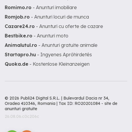
Romimo.ro
- Anunturi imobiliare
Romjob.ro
- Anunturi locuri de munca
Cazare24.ro
- Anunturi cu oferte de cazare
Bestbike.ro
- Anunturi moto
Animalutul.ro
- Anunturi gratuite animale
Startapro.hu
- Ingyenes Apróhirdetés
Quoka.de
- Kostenlose Kleinanzeigen
© 2026 Publi24 Digital S.R.L. | Bulevardul Dacia nr 34,
Oradea 410346, Romania | Tax ID: RO20201084 -
site de
anunturi gratuite
26.08.06.c0c206c