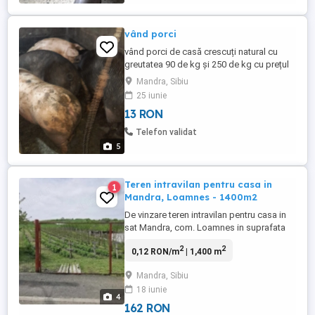
vând porci
vând porci de casă crescuți natural cu
greutatea 90 de kg și 250 de kg cu prețul
cuprins între 13 și 15 lei poate asigura
Mandra, Sibiu
transport contra cost
25 iunie
13 RON
Telefon validat
5
Teren intravilan pentru casa in
1
Mandra, Loamnes - 1400m2
De vinzare teren intravilan pentru casa in
sat Mandra, com. Loamnes in suprafata
de 1400mp (22,85m la strada, laturile lungi
2
2
0,12 RON/m
| 1,400 m
60m, respectiv 67,71m, iar in spate
23,27m), intabulat, acte la zi. Apa si canal
Mandra, Sibiu
trase pe proprietate, curent si gaz la limita
18 iunie
proprietatii. Imprejmuit cu gard de plasa si
4
zi in ...
162 RON