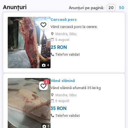
Anunțuri
20
50
Anunțuri pe pagină:
Carcasă porc
Vând carcasă porc la cerere.
Mandra, Sibiu
6 august
25 RON
Telefon validat
4
Vând slănină
2
Vând slănină afumată 35 lei kg
Mandra, Sibiu
6 august
35 RON
Telefon validat
3