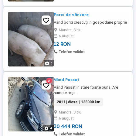
Porci de vânzare
Vând porci crescuți în gospodărie proprie
Mandra, Sibiu
6 august
12 RON
Telefon validat
3
Vând Passat
6
Vând Passat în stare foarte bună. Are
numere roșii.
2011 | diesel | 138000 km
Mandra, Sibiu
6 august
30 444 RON
4
Telefon validat