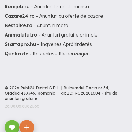
Romjob.ro
- Anunturi locuri de munca
Cazare24.ro
- Anunturi cu oferte de cazare
Bestbike.ro
- Anunturi moto
Animalutul.ro
- Anunturi gratuite animale
Startapro.hu
- Ingyenes Apróhirdetés
Quoka.de
- Kostenlose Kleinanzeigen
© 2026 Publi24 Digital S.R.L. | Bulevardul Dacia nr 34,
Oradea 410346, Romania | Tax ID: RO20201084 -
site de
anunturi gratuite
26.08.06.c0c206c