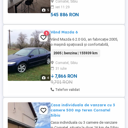
Cornatel, Sibiu
astfel: Pivniță: aproximativ 30 mp; Parter:
ieri 11:29
aproximativ 80 mp; Mansardă: aproximativ
5
80 mp. Proprietatea ...
545 886 RON
Vând Mazda 6
3
Vând Mazda 6 2.0 GG, an fabricație 2005,
o mașină spațioasă și confortabilă,
potrivită atât pentru utilizarea de zi cu zi,
2005 | benzina | 155939 km
cât și pentru drumuri mai lungi. Mașina
este înmatriculată și se află în stare bună
Cornatel, Sibiu
de funcționare. Detalii tehnice: An
31 iulie
fabricație: 2005 Motor: 2.0 benzină (1.999
cm ) Putere: 147 ...
7,866 RON
4
9,701 RON
Telefon validat
Casa individuala de vanzare cu 3
camere 500 mp teren Cornatel
Sibiu
Casa individuala cu 3 camere de vanzare
in Cornatel, situata la doar 16 km de Sibiu,