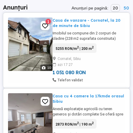
Anunțuri
20
50
Anunțuri pe pagină:
Casa de vanzare - Cornatel, la 20
1
de minute de Sibiu
Imobilul se compune din 2 corpuri de
cladire (228 m2 suprafata construita)
avand o suprafata totala (teren si
2
2
5255 RON/m
| 200 m
constructii) de 669 m2, suprafata fiind
imprejmuita cu gard Imobilul este inscris
Cornatel, Sibiu
in CF fara sarcini, unic proprietar, construit
azi 17:27
in anul 2003. Cele 2 corpuri comunica
10
printr-o terasa acoperita. ...
1 051 080 RON
Telefon validat
Casa cu 4 camere la 17kmde orasul
Sibiu
Anexă exploatație agricolă cu teren
generos și dotări complete Se oferă spre
vânzare un imobil tip anexă de exploatație
2
2
2873 RON/m
| 190 m
agricolă, cu o suprafață construită totală
de aproximativ 190 mp, compartimentată