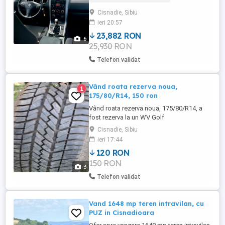
față spate,comenzi volan,km reali.Masina
Cisnadie, Sibiu
de familie, stare de funcționare buna.
ieri 20:57
23,882 RON
6
25,930 RON
Telefon validat
Vând roata rezerva noua,
1
175/80/R14, 150 ron
Vând roata rezerva noua, 175/80/R14, a
fost rezerva la un WV Golf
Cisnadie, Sibiu
ieri 17:44
120 RON
150 RON
3
Telefon validat
Vand 1648 mp teren intravilan, cu
PUZ in Cisnadioara