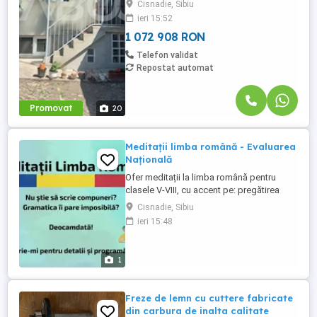
Cisnadie, Sibiu
corpuri de cladire independente, fiind
ieri 15:52
ideala atat pentru locuit (doua familii /
parinti si copii mari), cat ...
1 072 908 RON
Telefon validat
Repostat automat
Promovat
20
Meditații limba română - Evaluarea
Națională
Ofer meditații la limba română pentru
clasele V-VIII, cu accent pe: pregătirea
pentru Evaluarea Națională; înțelegerea și
Cisnadie, Sibiu
aplicarea regulilor gramaticale; redactarea
ieri 15:48
compunerilor. Am experiență în lucrul cu
elevi care: au lacune mari și își pierd
încrederea în ei; înțeleg greu explicațiile ...
1
Freze de lemn cu cuttere fabricate
din carbura de inalta calitate