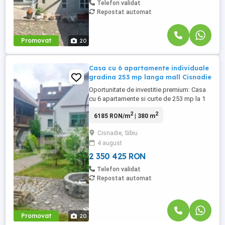
Telefon validat
Repostat automat
Promovat
20
Casa cu 6 apartamente individuale
gradina 253 mp langa mall Cisnadie
Oportunitate de investitie premium: Casa
cu 6 apartamente si curte de 253 mp la 1
minut de mall Cisnadie Va prezentam o
2
2
6185 RON/m
| 380 m
proprietate imobiliara de exceptie, ideala
pentru investitori sau pentru dezvoltarea
Cisnadie, Sibiu
unui business de tip boutique hotel /
4 august
regim hotelier. Cladirea are o suprafata
totala de 380 mp ...
2 350 425 RON
Telefon validat
Repostat automat
Promovat
20