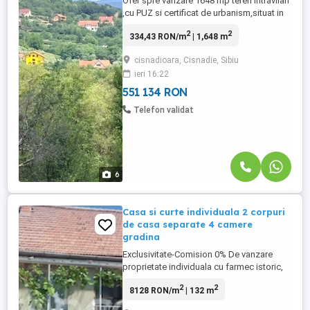
Ofer spre vanzare 1648 mp teren intravilan
,cu PUZ si certificat de urbanism,situat in
localitatea iCisnadioara,ideal pentru
2
2
334,43 RON/m
| 1,648 m
constuctie cabana sau casa de locuit.
Amplasamentul terenului, ofera o liniste si
cisnadioara, Cisnadie, Sibiu
o priveliste mirifica asupra localitatii
ieri 16:22
Cisnadioara, a cetatii si a peisajului oferit
de natura. Deschiderea ...
551 134 RON
Telefon validat
6
Casa si curte individuala 2 corpuri
de casa separate 4 camere
gradina
Exclusivitate-Comision 0% De vanzare
proprietate individuala cu farmec istoric,
locuita in trecut de familii de sasi.
2
2
8128 RON/m
| 132 m
Proprietatea dispune de un teren generos
de 759 mp si este formata din doua