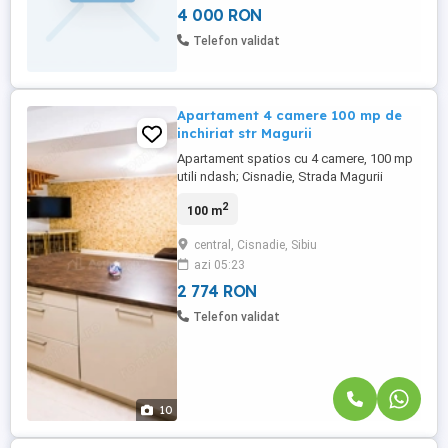
4 000 RON
directă. Pentru detalii, contactați-mă
Telefon validat
Apartament 4 camere 100 mp de
inchiriat str Magurii
Apartament spatios cu 4 camere, 100 mp
utili ndash; Cisnadie, Strada Magurii
Disponibil spre inchiriere, acest
2
100 m
apartament se remarca prin spatiu, lumina
si un design modern, fiind ideal pentru o
central, Cisnadie, Sibiu
familie care isi doreste confort si liniste.
azi 05:23
Locuinta este situata la mansarda unui
imobil si are o suprafata ...
2 774 RON
Telefon validat
10