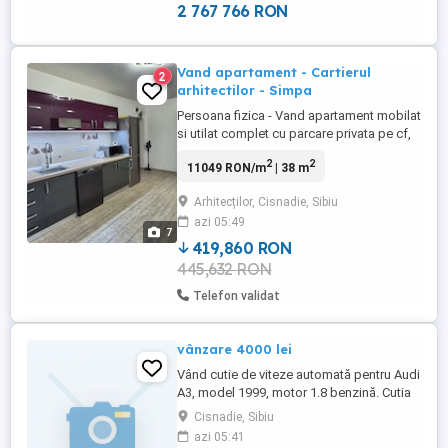
...
2 767 766 RON
Vand apartament - Cartierul
2
arhitectilor - Simpa
Persoana fizica - Vand apartament mobilat
si utilat complet cu parcare privata pe cf,
suprafata de 38 mp, disponibil imediat.
2
2
11049 RON/m
| 38 m
Apartamentul este compartimentat astfel:
dormitor, living cu bucatrie open space,
Arhitecților, Cisnadie, Sibiu
baie cu cada si balcon. Finisaje: parchet,
azi 05:49
gresie, faianta, geamuri termopan,
7
centrala pe gaz, ...
419,860 RON
445,632 RON
Telefon validat
vânzare 4000 lei
Vând cutie de viteze automată pentru Audi
A3, model 1999, motor 1.8 benzină. Cutia
este complet funcțională, fără defecte, și
Cisnadie, Sibiu
se află într-o stare foarte bună. Preț: 4.000
azi 05:41
de lei. Livrare posibilă sau preluare