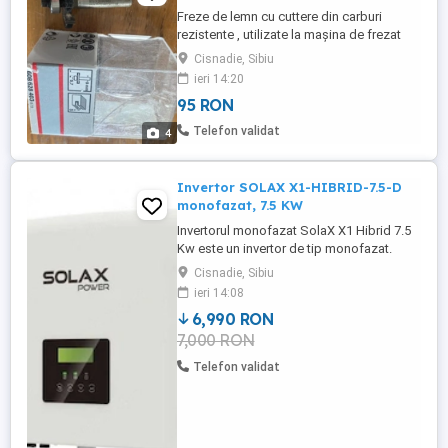
Freze de lemn cu cuttere din carburi
rezistente , utilizate la mașina de frezat
Bosch identificate după nr. pozei: Poza1)
Cisnadie, Sibiu
Freză Bosch puțin folosită disc ptr. canale
ieri 14:20
cu 2 tăișuri 32x5x51mm cu tija de 8mm.
95 RON
Preț : 75 lei. Poza2) 2 buc. Freza Bosch
puțin folosite feder ptr. lamba. Lungime
Telefon validat
4
de lucru 5mm și ...
Invertor SOLAX X1-HIBRID-7.5-D
monofazat, 7.5 KW
Invertorul monofazat SolaX X1 Hibrid 7.5
Kw este un invertor de tip monofazat.
Invertoarele hibride SolaX pot furniza
Cisnadie, Sibiu
energie doar din panouri, daca se
ieri 14:08
întrerupe alimentarea cu energie electrica
6,990 RON
de la rețea, chiar dacă nu sunt montați
7,000 RON
acumulatorii. Specificatii tehice
Producator Solax Power Tip ...
Telefon validat