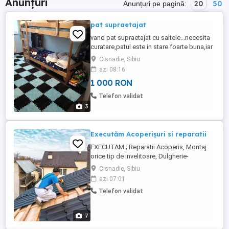
Anunțuri
20
50
Anunțuri pe pagină:
pat supraetajat
vand pat supraetajat cu saltele...necesita
curatare,patul este in stare foarte buna,iar
saltele sunt putin mai mici decat lungimea
Cisnadie, Sibiu
patului.
azi 08:16
1 000 RON
Telefon validat
3
Executăm Acoperișuri si reparatii
EXECUTAM ; Reparatii Acoperis, Montaj
orice tip de invelitoare, Dulgherie-
Realizare Acoperis Montaj Tigla metalica
Cisnadie, Sibiu
tip Lindab, Montaj Tigla Ceramica Montaj
azi 07:01
Tabla Cutata Montaj Parazapezi Montaj
Telefon validat
jgheaburi si burlane Mansardari Reparatii
mansarde si terase Placari polistiren,
Hidroizolatii acoperis Avem ...
7