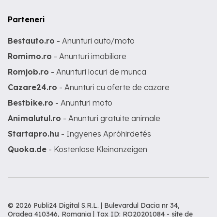
Parteneri
Bestauto.ro
- Anunturi auto/moto
Romimo.ro
- Anunturi imobiliare
Romjob.ro
- Anunturi locuri de munca
Cazare24.ro
- Anunturi cu oferte de cazare
Bestbike.ro
- Anunturi moto
Animalutul.ro
- Anunturi gratuite animale
Startapro.hu
- Ingyenes Apróhirdetés
Quoka.de
- Kostenlose Kleinanzeigen
© 2026 Publi24 Digital S.R.L. | Bulevardul Dacia nr 34,
Oradea 410346, Romania | Tax ID: RO20201084 -
site de