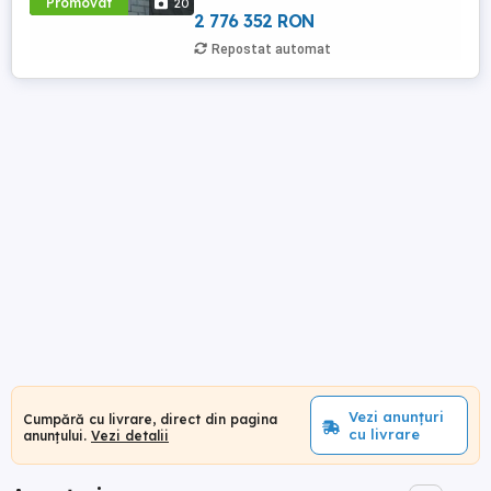
Promovat
20
isi doreste un loc unde ...
2 776 352 RON
Repostat automat
Vezi anunțuri
Cumpără cu livrare, direct din pagina
cu livrare
anunțului.
Vezi detalii