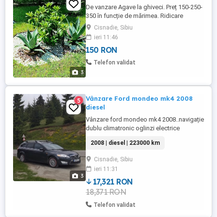
De vanzare Agave la ghiveci. Preț 150-250-
350 în funcție de mărimea. Ridicare
personală din cartier Arhitectilor, Cisnadie-
Cisnadie, Sibiu
Sibiu. Nu trimit prin curier.
ieri 11:46
150 RON
Telefon validat
3
Vânzare Ford mondeo mk4 2008
5
diesel
Vânzare ford mondeo mk4 2008..navigație
dublu climatronic oglinzi electrice
încălzite. Geamuri electrice fata
2008 | diesel | 223000 km
spate..pilot automat..mai multe detali
telefonic
Cisnadie, Sibiu
ieri 11:31
3
17,321 RON
18,371 RON
Telefon validat