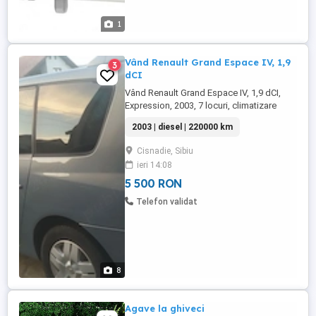
1
Vând Renault Grand Espace IV, 1,9
3
dCI
Vând Renault Grand Espace IV, 1,9 dCI,
Expression, 2003, 7 locuri, climatizare
dublă, tempomat, bine întreținută, un
2003 | diesel | 220000 km
singur proprietar în România, ITP până în
mai 2027, cca 220.000 km, albastru
Cisnadie, Sibiu
metalizat deschis. Mașina nu a fost
ieri 14:08
accidentată niciodată. Distriobuția
schimbată în 2025. Preț: 5.500 lei ...
5 500 RON
Telefon validat
8
Agave la ghiveci