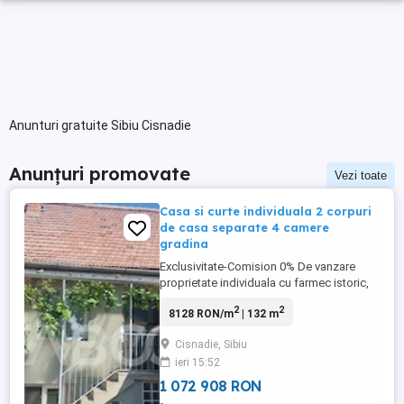
Anunturi gratuite Sibiu Cisnadie
Anunțuri promovate
Vezi toate
Casa si curte individuala 2 corpuri
de casa separate 4 camere
gradina
Exclusivitate-Comision 0% De vanzare
proprietate individuala cu farmec istoric,
locuita in trecut de familii de sasi.
2
2
8128 RON/m
| 132 m
Proprietatea dispune de un teren generos
de 759 mp si este formata din doua
Cisnadie, Sibiu
corpuri de cladire independente, fiind
ieri 15:52
ideala atat pentru locuit (doua familii /
parinti si copii mari), cat ...
1 072 908 RON