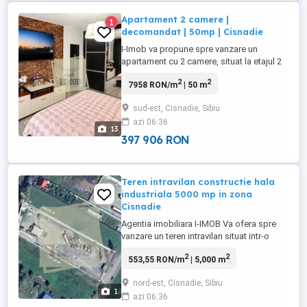
Apartament 2 camere |
1
decomandat | 50mp | Cisnadie
I-Imob va propune spre vanzare un
apartament cu 2 camere, situat la etajul 2
al unui imobil cu 3 etaje, in zona Strada
2
2
7958 RON/m
| 50 m
Teilor. Apartamentul are o suprafata utila
de 50 mp si se vinde complet mobilat si
sud-est, Cisnadie, Sibiu
utilat, fiind disponibil pentru mutare
azi 06:36
imediata. Compartimentarea este practica
13
si diferita de cea ...
397 906 RON
Teren intravilan constructie hala
industriala 5000 mp in zona
Cisnadie
Agentia imobiliara I-IMOB Va ofera spre
vanzare un teren intravilan situat intr-o
zona accesibila, ideal pentru constructii
2
2
553,55 RON/m
| 5,000 m
Hale Industriale, acesta se afla in zona
Industriala Cisnadie. Caracteristici
nord-est, Cisnadie, Sibiu
principale: bull; Suprafata totala: 5000 mp,
1
azi 06:36
cu o deschidere de 40 metri bull; Terenul