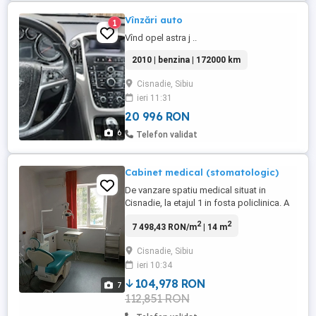
Vînzări auto
1
Vînd opel astra j ..
2010 | benzina | 172000 km
Cisnadie, Sibiu
ieri 11:31
20 996 RON
6
Telefon validat
Cabinet medical (stomatologic)
De vanzare spatiu medical situat in
Cisnadie, la etajul 1 in fosta policlinica. A
functionat ca si cabinet stomatologic, dar
2
2
7 498,43 RON/m
| 14 m
este pretabil si pentru alte specialitati
(aparatura si mobilierul se pot desfiinta la
Cisnadie, Sibiu
nevoie). Dotari: pardoseala din linoleum,
ieri 10:34
usa si ferestre din tamplarie pvc, aer
conditionat, ...
104,978 RON
7
112,851 RON