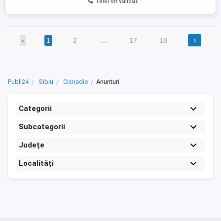
Telefon validat
›
‹
1
2
…
17
18
Publi24
Sibiu
Cisnadie
Anunturi
Categorii
Subcategorii
Județe
Localități