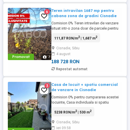
Teren intravilan 1687 mp pentru
6
cabana zona de gradini Cisnadie
Comision 0% Teren intravilan de vanzare
situat intr-o zona doar de parcele pentru
agricultura cu cabane si filigorii. Terenul
2
2
111,87 RON/m
| 1,687 m
se afla la aproximativ 100 m de drumul
judetean 106C care face legatura dintre
Cisnadie, Sibiu
Sibiu si Cisnadie. Terenul are o suprafata
4 august
de 1867 mp cu un front stradat de 10,28 m
Promovat
7
si o lungime ...
188 728 RON
Repostat automat
Casa de locuit + spatiu comercial
3
de vanzare in Cisnadie
Comision 0% pentru cumpararea acestei
locuinte, Casa individuala si spatiu
comercial de vanzare, cu vad pietonal,
2
2
5238 RON/m
| 530 m
front stradal si acces auto si parcare.
Imobilul este dispus pe Parter+ Etaj 1 +
Cisnadie, Sibiu
Mansarda. Casa se preteaza pentru o
ieri 09:58
familie numeroasa sau pentru cineva care