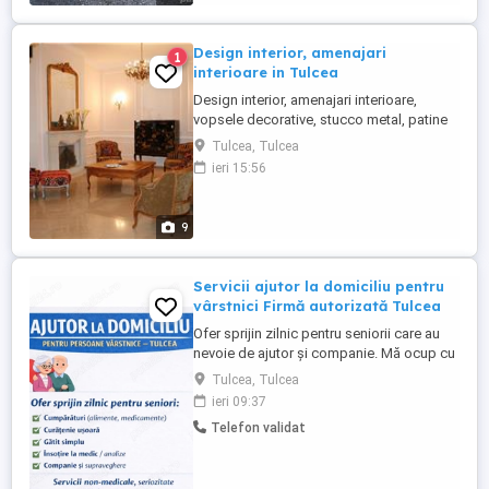
Design interior, amenajari
1
interioare in Tulcea
Design interior, amenajari interioare,
vopsele decorative, stucco metal, patine
decorative, ambianta rustica, gleturi
Tulcea, Tulcea
decorative, aplicare foita de aur,
ieri 15:56
marmorino, travertine, otocento antico
velluto, montaj tapet, montaj cornise.
9
Servicii ajutor la domiciliu pentru
vârstnici Firmă autorizată Tulcea
Ofer sprijin zilnic pentru seniorii care au
nevoie de ajutor și companie. Mă ocup cu
grijă de: cumpărături menaj ușor gătit
Tulcea, Tulcea
simplu însoțire la medic companie și
ieri 09:37
supraveghere Seriozitate, răbdare și
Telefon validat
implicare. Pentru părinți sau bunici rămași
singuri. Tulcea disponibil zilnic