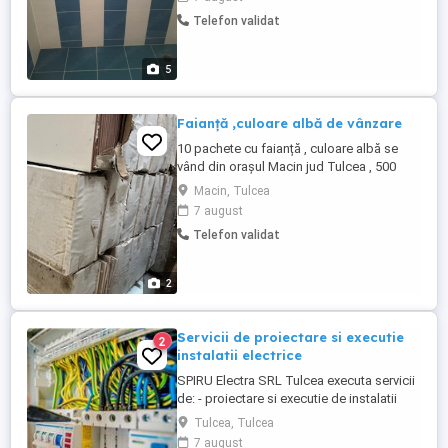
garduri etc ofer seriozitate Tulcea și judet
Telefon validat
5
Faianță ,culoare albă de vânzare
10 pachete cu faianță , culoare albă se
vând din orașul Macin jud Tulcea , 500
Ron dimensiuni 30 20
Macin, Tulcea
7 august
Telefon validat
2
Servicii de proiectare si executie
2
instalatii electrice
SPIRU Electra SRL Tulcea executa servicii
de: - proiectare si executie de instalatii
electrice de JT, MT si IT (de joasa, medie
Tulcea, Tulcea
si inalta tensiune); - executare si
7 august