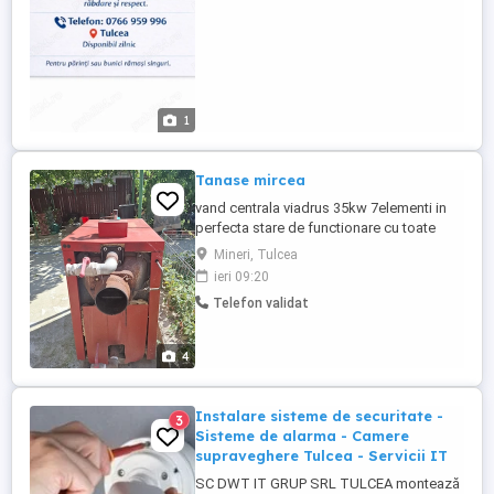
1
Tanase mircea
vand centrala viadrus 35kw 7elementi in
perfecta stare de functionare cu toate
accesoriile ..vas expansiune .pompa..releu
Mineri, Tulcea
de pornire oprire automata scule de
ieri 09:20
curatare...
Telefon validat
4
Instalare sisteme de securitate -
3
Sisteme de alarma - Camere
supraveghere Tulcea - Servicii IT
SC DWT IT GRUP SRL TULCEA montează