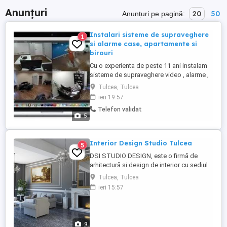
Anunțuri
20
50
Anunțuri pe pagină:
Instalari sisteme de supraveghere
1
si alarme case, apartamente si
birouri
Cu o experienta de peste 11 ani instalam
sisteme de supraveghere video , alarme ,
servere, comenzi smart de la distanta
Tulcea, Tulcea
toate cu comanda de pe telefon ,va
ieri 19:57
asteptam pe str. Isaccei nr.81 in statia de
Telefon validat
autobuz zona vest vizavi de oraselul
5
copiilor.
Interior Design Studio Tulcea
5
DSI STUDIO DESIGN, este o firmă de
arhitectură si design de interior cu sediul
în Tulcea - Romania, care oferă soluții
Tulcea, Tulcea
profesionale complete, de design
ieri 15:57
interior/exterior. Management de proiect
de la concepția inițială, până la finalizarea
proiectului, pentru clienții rezidențiali și
comerciali. Serviciile ...
9