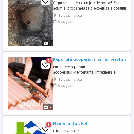
Siguranta nu este un joc de noroc!!!Sunati
acum si progameaza o expertiza a cosului
de fum...Cosar autorizat prestez servicii
Tulcea, Tulcea
coserit pentru siguranta
6 august
dumneavoastra(curat cosuri de
fum,seminee,teracote si centrale
combustie solida...telf 0721114114
8
Reparatii acoperisuri si hidroizolati
5
Intretinere reparatii
acoperisuri.Mentenanta, intretinere si
reparatii orice tip de acoperis.Hidroizolatii
Tulcea, Tulcea
hale, spatii comerciale sau cladiri.
6 august
Reparatii infiltrari de apa sau curatare
jgheaburi si burlane...Tel 0721 114 114
2
Mentenanta cladiri!
1
Ofer servicii de