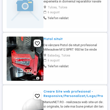
experienta in domeniul reparatiilor navale
de peste 20 de ani , presteaza
Tulcea, Tulcea
urmatoarele reparatii: Reparatii tractoare
6 august
U650, Buldo-escavatoare, buldozere,
Telefon validat
ambarcatiuni, nave, motoare barci ,
motoare navale, ponton acostare, utilaje
grele, tractoare, Reparam toate tipurile ...
Pistol nituit
De vânzare Pistol de nituit profesional
Milwaukee M12 BPRT 950 lei Se vinde
Milwaukee M12 BPRT, pistol de nituit
Babadag, Tulcea
profesional cu acumulator, în stare foarte
6 august
bună și perfect funcțional. Detalii: Model:
Telefon validat
Milwaukee M12 BPRT Se vinde împreună
cu: * Încărcător original Milwaukee * Cutie
originală ...
2
Creare Site web profesional -
Responsive/Personalizat/Logo/Promo
MariusNET.RO - realizeaza web site-uri de pre
si originale, la cele mai bune preturi din tara. Do