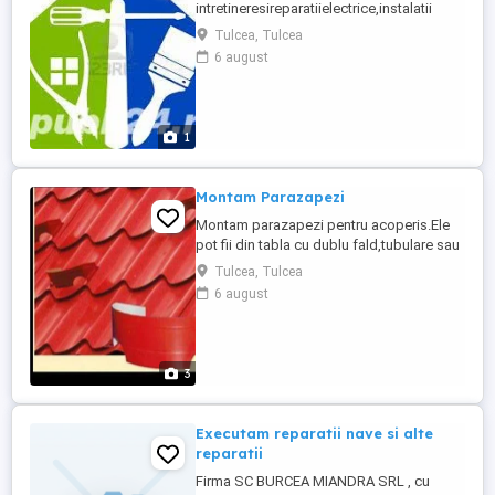
intretineresireparatiielectrice,instalatii
termice,apa siscurgeresau lacatuserie la
Tulcea, Tulcea
asociatii de propietari sau particulari...Tel:
6 august
0721 114 114
1
Montam Parazapezi
Montam parazapezi pentru acoperis.Ele
pot fii din tabla cu dublu fald,tubulare sau
potcoava.Montam si reparam sisteme
Tulcea, Tulcea
pluviale din metal sau pcv de cea mai
6 august
buna calitate cu alpinisti utilitari.Montam si
reparam orice tip de acoperis...Telf 0721
114 114
3
Executam reparatii nave si alte
reparatii
Firma SC BURCEA MIANDRA SRL , cu