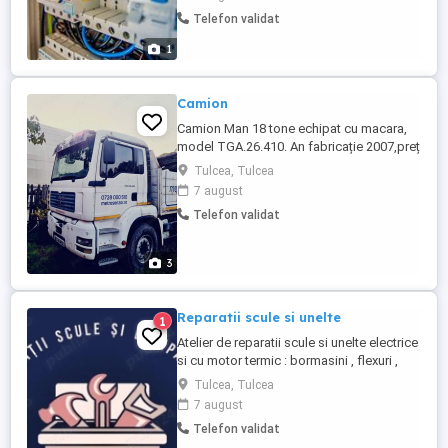
modernizare retele de iluminat public; -
Telefon validat
consultanta, proiectare si intocmire
documentatie necesara instalatiei
1
electrice interioare; - bransare ...
Camion
Camion Man 18 tone echipat cu macara,
model TGA.26.410. An fabricație 2007,preț
10000 euro + TVA
Tulcea, Tulcea
7 august
Telefon validat
3
Reparatii scule si unelte
1
Atelier de reparatii scule si unelte electrice
si cu motor termic : bormasini , flexuri ,
drujbe , motocultoare , generatoare ,
Tulcea, Tulcea
compresoare , maiuri compactoare si alte
7 august
utilaje de uz casnic si industrial ,
Telefon validat
electrocasnice si multe alte echipamente.