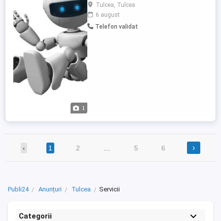
Pret avem inclus: - Design Personalizat - Desig
Tulcea, Tulcea
Sectiuni incluse 5-8 - Pret sectiune suplimentara
6 august
Imagini 0 - 50 - Logo Standard - Formular ...
Telefon validat
1
›
‹
1
2
…
5
6
Publi24
Anunțuri
Tulcea
Servicii
Categorii