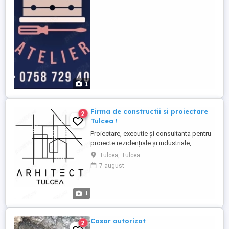
Execut la comanda tablouri electrice si
automatizari ...
1
Firma de constructii si proiectare
2
Tulcea !
Proiectare, executie și consultanta pentru
proiecte rezidențiale și industriale,
construcții civile și comerciale, fonduri
Tulcea, Tulcea
europene, preturi avantajoase, executie in
7 august
regim de urgenta. Proiecte : P.U.Z., P.U.D.,
P.Th., D.T.A.C., D.T.A.D., D.T.O.E., U.E., D.E.,
D.D.E., D.A.L.I., proiecte de bransamente ...
1
Cosar autorizat
2