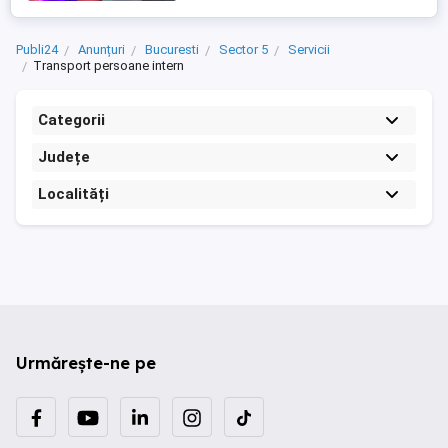
locuri Limuzina Hummer H2 - capacitate
18-19 locuri " sistem Karaoke ...
Publi24
Anunțuri
Bucuresti
Sector 5
Servicii
Transport persoane intern
Categorii
Județe
Localități
Urmărește-ne pe