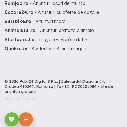
Romjob.ro
- Anunturi locuri de munca
Cazare24.ro
- Anunturi cu oferte de cazare
Bestbike.ro
- Anunturi moto
Animalutul.ro
- Anunturi gratuite animale
Startapro.hu
- Ingyenes Apróhirdetés
Quoka.de
- Kostenlose Kleinanzeigen
© 2026 Publi24 Digital S.R.L. | Bulevardul Dacia nr 34,
Oradea 410346, Romania | Tax ID: RO20201084 -
site de
anunturi gratuite
26.08.06.c0c206c